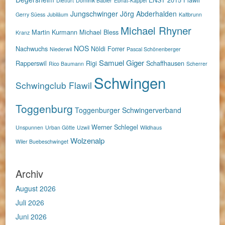
Dietfurt
Dominik Bäbler
Ebnat-Kappel
Jungschwinger
Jörg Abderhalden
Gerry Süess
Jubiläum
Kaltbrunn
Michael Rhyner
Martin Kurmann
Michael Bless
Kranz
NOS
Nachwuchs
Nöldi Forrer
Niederwil
Pascal Schönenberger
Samuel Giger
Rapperswil
Rigi
Schaffhausen
Rico Baumann
Scherrer
Schwingen
Schwingclub Flawil
Toggenburg
Toggenburger Schwingerverband
Werner Schlegel
Unspunnen
Urban Götte
Uzwil
Wildhaus
Wolzenalp
Wiler Buebeschwinget
Archiv
August 2026
Juli 2026
Juni 2026