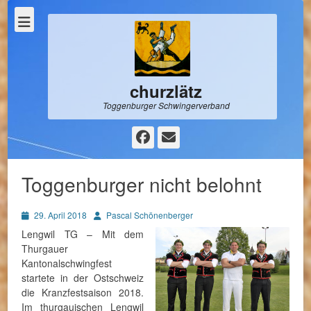
churzlätz
Toggenburger Schwingerverband
Facebook
E-
Mail
Toggenburger nicht belohnt
Posted
Autor
29. April 2018
Pascal Schönenberger
on
Lengwil TG – Mit dem
Thurgauer
Kantonalschwingfest
startete in der Ostschweiz
die Kranzfestsaison 2018.
Im thurgauischen Lengwil