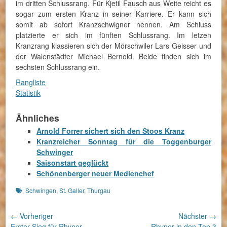
im dritten Schlussrang. Für Kjetil Fausch aus Weite reicht es
sogar zum ersten Kranz in seiner Karriere. Er kann sich
somit ab sofort Kranzschwigner nennen. Am Schluss
platzierte er sich im fünften Schlussrang. Im letzen
Kranzrang klassieren sich der Mörschwiler Lars Geisser und
der Walenstädter Michael Bernold. Beide finden sich im
sechsten Schlussrang ein.
Rangliste
Statistik
Ähnliches
Arnold Forrer sichert sich den Stoos Kranz
Kranzreicher Sonntag für die Toggenburger
Schwinger
Saisonstart geglückt
Schönenberger neuer Medienchef
Schlagworte
Schwingen
,
St. Galler
,
Thurgau
Beitragsnavigation
← Vorheriger
Nächster →
Vorheriger
Nächster
Erster Sieg für Rhyner
Rhyner in den Top 3