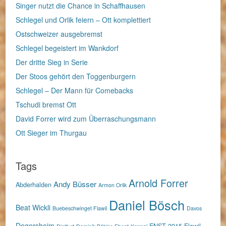
Singer nutzt die Chance in Schaffhausen
Schlegel und Orlik feiern – Ott komplettiert
Ostschweizer ausgebremst
Schlegel begeistert im Wankdorf
Der dritte Sieg in Serie
Der Stoos gehört den Toggenburgern
Schlegel – Der Mann für Comebacks
Tschudi bremst Ott
David Forrer wird zum Überraschungsmann
Ott Sieger im Thurgau
Tags
Arnold Forrer
Andy Büsser
Abderhalden
Armon Orlik
Daniel Bösch
Beat Wickli
Buebeschwinget Flawil
Davos
Degersheim
ENST 2015
Flawil