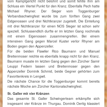
vom Kampfgericht nicht belohnt und somit fehlte ihm am
Schluss ein Viertel Punkt für den Kranz. Ebenfalls Pech hatte
Michael Rhyner. Der Sieger vom Toggenburger
Verbandsschwingfest wurde bis zum fünften Gang zwei
Eidgenossen und drei Nichtkranzer zugeteilt. Die Einteilung
mit drei Nichtkranzer für einen NOS Sieger ist schon sehr
speziell. Schlussendlich durfte er im letzten Gang nochmals
mit einem Eigenossen zusammengreifen. Bei einem
intensiven Gang gegen Marcel Kuster verlor Rhyner am
Boden gegen den Appenzeller.
Für die beiden Flawiler Rico Baumann und Manuel
Breitenmoser reichte es ebenfalls knapp nicht für den Kranz.
Baumann musste im letzten Gang gegen den Zürcher Samir
Leuppi Federn lassen und Breitenmoser gegen den
Appenzeller Dominik Schmid, beide Gegner gehörten zum
Favoritenkreis in Lengwil.
Die nächste Chance für die Toggenburger kommt bereits
nächste Woche am Zürcher Kantonalschwingfest.
St. Galler mit vier Kränzen
Das gesamte St. Galler Schwingerteam erkämpfte sich
insgesamt vier Kränze im Thurgau. Dominik Oertig klassiert