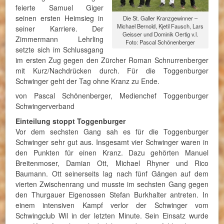
feierte Samuel Giger
seinen ersten Heimsieg in
Die St. Galler Kranzgewinner –
Michael Bernold, Kjetil Fausch, Lars
seiner Karriere. Der
Geisser und Dominik Oertig v.l.
Zimmermann Lehrling
Foto: Pascal Schönenberger
setzte sich im Schlussgang
im ersten Zug gegen den Zürcher Roman Schnurrenberger
mit Kurz/Nachdrücken durch. Für die Toggenburger
Schwinger geht der Tag ohne Kranz zu Ende.
von Pascal Schönenberger, Medienchef Toggenburger
Schwingerverband
Einteilung stoppt Toggenburger
Vor dem sechsten Gang sah es für die Toggenburger
Schwinger sehr gut aus. Insgesamt vier Schwinger waren in
den Punkten für einen Kranz. Dazu gehörten Manuel
Breitenmoser, Damian Ott, Michael Rhyner und Rico
Baumann. Ott seinerseits lag nach fünf Gängen auf dem
vierten Zwischenrang und musste im sechsten Gang gegen
den Thurgauer Eigenossen Stefan Burkhalter antreten. In
einem intensiven Kampf verlor der Schwinger vom
Schwingclub Wil in der letzten Minute. Sein Einsatz wurde