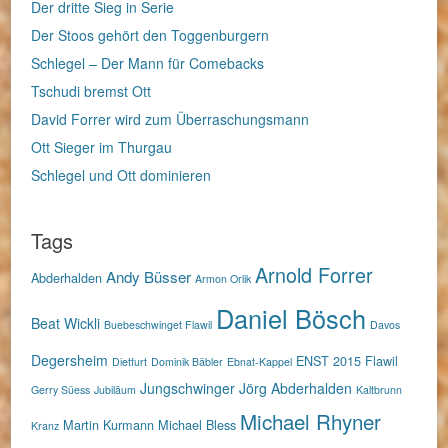
Der dritte Sieg in Serie
Der Stoos gehört den Toggenburgern
Schlegel – Der Mann für Comebacks
Tschudi bremst Ott
David Forrer wird zum Überraschungsmann
Ott Sieger im Thurgau
Schlegel und Ott dominieren
Tags
Arnold Forrer
Andy Büsser
Abderhalden
Armon Orlik
Daniel Bösch
Beat Wickli
Buebeschwinget Flawil
Davos
Degersheim
ENST 2015
Flawil
Dietfurt
Dominik Bäbler
Ebnat-Kappel
Jungschwinger
Jörg Abderhalden
Gerry Süess
Jubiläum
Kaltbrunn
Michael Rhyner
Martin Kurmann
Michael Bless
Kranz