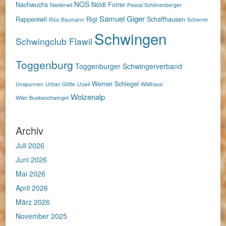
NOS
Nachwuchs
Nöldi Forrer
Niederwil
Pascal Schönenberger
Samuel Giger
Rapperswil
Rigi
Schaffhausen
Rico Baumann
Scherrer
Schwingen
Schwingclub Flawil
Toggenburg
Toggenburger Schwingerverband
Werner Schlegel
Unspunnen
Urban Götte
Uzwil
Wildhaus
Wolzenalp
Wiler Buebeschwinget
Archiv
Juli 2026
Juni 2026
Mai 2026
April 2026
März 2026
November 2025