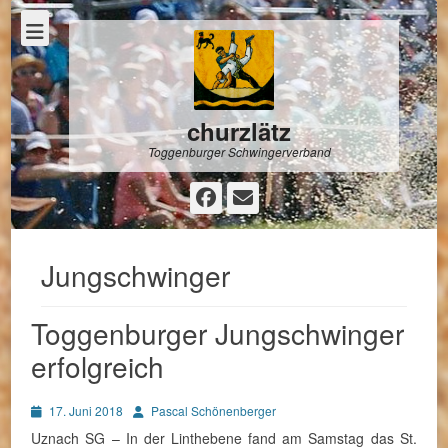
churzlätz
Toggenburger Schwingerverband
Facebook
E-
Mail
Jungschwinger
Toggenburger Jungschwinger
erfolgreich
Posted
Autor
17. Juni 2018
Pascal Schönenberger
on
Uznach SG – In der Linthebene fand am Samstag das St.