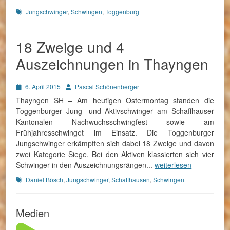
Schlagworte
Jungschwinger
,
Schwingen
,
Toggenburg
18 Zweige und 4
Auszeichnungen in Thayngen
Posted
Autor
6. April 2015
Pascal Schönenberger
on
Thayngen SH – Am heutigen Ostermontag standen die
Toggenburger Jung- und Aktivschwinger am Schaffhauser
Kantonalen Nachwuchsschwingfest sowie am
Frühjahresschwinget im Einsatz. Die Toggenburger
Jungschwinger erkämpften sich dabei 18 Zweige und davon
zwei Kategorie Siege. Bei den Aktiven klassierten sich vier
Schwinger in den Auszeichnungsrängen...
weiterlesen
Schlagworte
Daniel Bösch
,
Jungschwinger
,
Schaffhausen
,
Schwingen
Medien