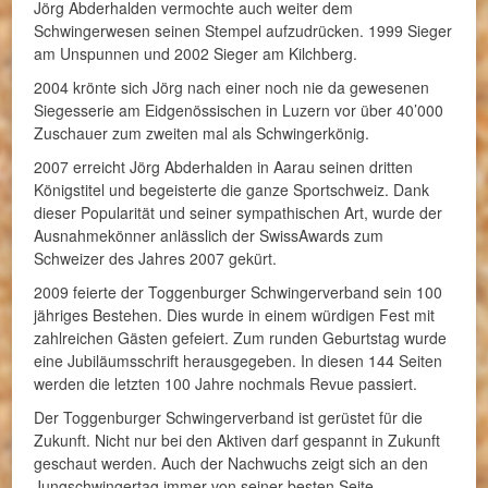
Jörg Abderhalden vermochte auch weiter dem
Schwingerwesen seinen Stempel aufzudrücken. 1999 Sieger
am Unspunnen und 2002 Sieger am Kilchberg.
2004 krönte sich Jörg nach einer noch nie da gewesenen
Siegesserie am Eidgenössischen in Luzern vor über 40’000
Zuschauer zum zweiten mal als Schwingerkönig.
2007 erreicht Jörg Abderhalden in Aarau seinen dritten
Königstitel und begeisterte die ganze Sportschweiz. Dank
dieser Popularität und seiner sympathischen Art, wurde der
Ausnahmekönner anlässlich der SwissAwards zum
Schweizer des Jahres 2007 gekürt.
2009 feierte der Toggenburger Schwingerverband sein 100
jähriges Bestehen. Dies wurde in einem würdigen Fest mit
zahlreichen Gästen gefeiert. Zum runden Geburtstag wurde
eine Jubiläumsschrift herausgegeben. In diesen 144 Seiten
werden die letzten 100 Jahre nochmals Revue passiert.
Der Toggenburger Schwingerverband ist gerüstet für die
Zukunft. Nicht nur bei den Aktiven darf gespannt in Zukunft
geschaut werden. Auch der Nachwuchs zeigt sich an den
Jungschwingertag immer von seiner besten Seite.