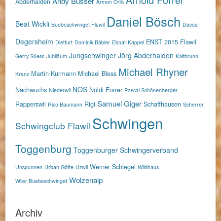
Andy Büsser
Abderhalden
Armon Orlik
Daniel Bösch
Beat Wickli
Buebeschwinget Flawil
Davos
Degersheim
ENST 2015
Flawil
Dietfurt
Dominik Bäbler
Ebnat-Kappel
Jungschwinger
Jörg Abderhalden
Gerry Süess
Jubiläum
Kaltbrunn
Michael Rhyner
Martin Kurmann
Michael Bless
Kranz
NOS
Nachwuchs
Nöldi Forrer
Niederwil
Pascal Schönenberger
Samuel Giger
Rapperswil
Rigi
Schaffhausen
Rico Baumann
Scherrer
Schwingen
Schwingclub Flawil
Toggenburg
Toggenburger Schwingerverband
Werner Schlegel
Unspunnen
Urban Götte
Uzwil
Wildhaus
Wolzenalp
Wiler Buebeschwinget
Archiv