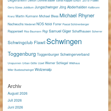
ENST 2015
Flawil
Dietfurt
Dominik Bäbler
Ebnat-Kappel
Jungschwinger
Jörg Abderhalden
Gerry Süess
Jubiläum
Kaltbrunn
Michael Rhyner
Martin Kurmann
Michael Bless
Kranz
NOS
Nachwuchs
Nöldi Forrer
Niederwil
Pascal Schönenberger
Samuel Giger
Rapperswil
Rigi
Schaffhausen
Rico Baumann
Scherrer
Schwingen
Schwingclub Flawil
Toggenburg
Toggenburger Schwingerverband
Werner Schlegel
Unspunnen
Urban Götte
Uzwil
Wildhaus
Wolzenalp
Wiler Buebeschwinget
Archiv
August 2026
Juli 2026
Juni 2026