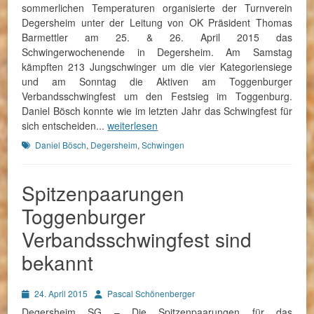
sommerlichen Temperaturen organisierte der Turnverein
Degersheim unter der Leitung von OK Präsident Thomas
Barmettler am 25. & 26. April 2015 das
Schwingerwochenende in Degersheim. Am Samstag
kämpften 213 Jungschwinger um die vier Kategoriensiege
und am Sonntag die Aktiven am Toggenburger
Verbandsschwingfest um den Festsieg im Toggenburg.
Daniel Bösch konnte wie im letzten Jahr das Schwingfest für
sich entscheiden...
weiterlesen
Schlagworte
Daniel Bösch
,
Degersheim
,
Schwingen
Spitzenpaarungen
Toggenburger
Verbandsschwingfest sind
bekannt
Posted
Autor
24. April 2015
Pascal Schönenberger
on
Degersheim SG – Die Spitzenpaarungen für das