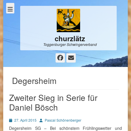
churzlätz
Toggenburger Schwingerverband
Facebook
E-
Mail
Degersheim
Zweiter Sieg in Serie für
Daniel Bösch
Posted
Autor
27. April 2015
Pascal Schönenberger
on
Degersheim SG – Bei schönstem Frühlingswetter und