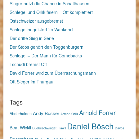
Singer nutzt die Chance in Schaffhausen
Schlegel und Orlik feiern – Ott komplettiert
Ostschweizer ausgebremst
Schlegel begeistert im Wankdorf
Der dritte Sieg in Serie
Der Stoos gehört den Toggenburgern
Schlegel – Der Mann für Comebacks
Tschudi bremst Ott
David Forrer wird zum Überraschungsmann
Ott Sieger im Thurgau
Tags
Arnold Forrer
Andy Büsser
Abderhalden
Armon Orlik
Daniel Bösch
Beat Wickli
Buebeschwinget Flawil
Davos
Degersheim