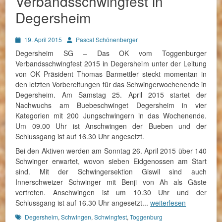
Verbandsschwingfest in
Degersheim
Posted
Autor
19. April 2015
Pascal Schönenberger
on
Degersheim SG – Das OK vom Toggenburger
Verbandsschwingfest 2015 in Degersheim unter der Leitung
von OK Präsident Thomas Barmettler steckt momentan in
den letzten Vorbereitungen für das Schwingerwochenende in
Degersheim. Am Samstag 25. April 2015 startet der
Nachwuchs am Buebeschwinget Degersheim in vier
Kategorien mit 200 Jungschwingern in das Wochenende.
Um 09.00 Uhr ist Anschwingen der Bueben und der
Schlussgang ist auf 16.30 Uhr angesetzt.
Bei den Aktiven werden am Sonntag 26. April 2015 über 140
Schwinger erwartet, wovon sieben Eidgenossen am Start
sind. Mit der Schwingersektion Giswil sind auch
Innerschweizer Schwinger mit Benji von Ah als Gäste
vertreten. Anschwingen ist um 10.30 Uhr und der
Schlussgang ist auf 16.30 Uhr angesetzt...
weiterlesen
Schlagworte
Degersheim
,
Schwingen
,
Schwingfest
,
Toggenburg