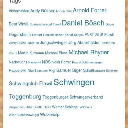
Tags
Arnold Forrer
Andy Büsser
Abderhalden
Armon Orlik
Daniel Bösch
Beat Wickli
Buebeschwinget Flawil
Davos
Degersheim
ENST 2015
Flawil
Dietfurt
Dominik Bäbler
Ebnat-Kappel
Jungschwinger
Jörg Abderhalden
Gerry Süess
Jubiläum
Kaltbrunn
Michael Rhyner
Martin Kurmann
Michael Bless
Kranz
NOS
Nachwuchs
Nöldi Forrer
Niederwil
Pascal Schönenberger
Samuel Giger
Rapperswil
Rigi
Schaffhausen
Rico Baumann
Scherrer
Schwingen
Schwingclub Flawil
Toggenburg
Toggenburger Schwingerverband
Werner Schlegel
Unspunnen
Urban Götte
Uzwil
Wildhaus
Wolzenalp
Wiler Buebeschwinget