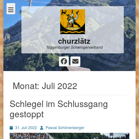
churzlätz
Toggenburger Schwingerverband
Facebook
E-
Mail
Monat:
Juli 2022
Schlegel im Schlussgang
gestoppt
Posted
Autor
31. Juli 2022
Pascal Schönenberger
on