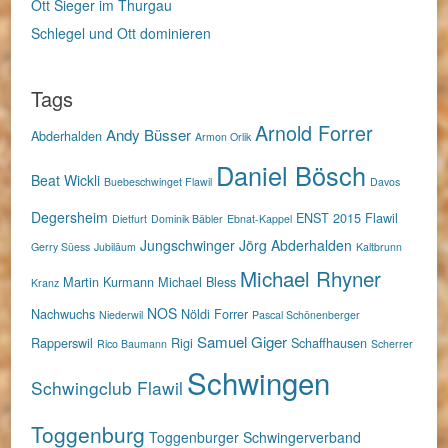
Ott Sieger im Thurgau
Schlegel und Ott dominieren
Tags
Arnold Forrer
Andy Büsser
Abderhalden
Armon Orlik
Daniel Bösch
Beat Wickli
Buebeschwinget Flawil
Davos
Degersheim
ENST 2015
Flawil
Dietfurt
Dominik Bäbler
Ebnat-Kappel
Jungschwinger
Jörg Abderhalden
Gerry Süess
Jubiläum
Kaltbrunn
Michael Rhyner
Martin Kurmann
Michael Bless
Kranz
NOS
Nachwuchs
Nöldi Forrer
Niederwil
Pascal Schönenberger
Samuel Giger
Rapperswil
Rigi
Schaffhausen
Rico Baumann
Scherrer
Schwingen
Schwingclub Flawil
Toggenburg
Toggenburger Schwingerverband