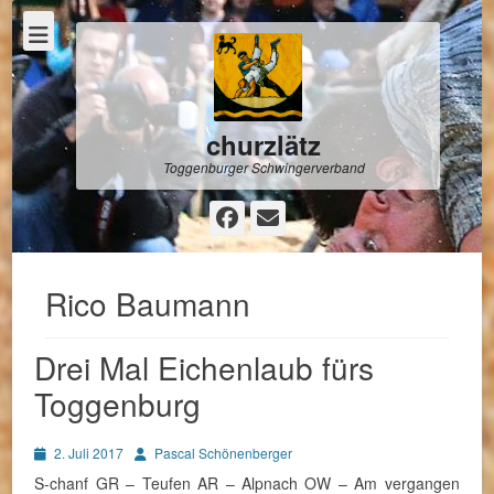
churzlätz
Toggenburger Schwingerverband
Facebook
E-
Mail
Rico Baumann
Drei Mal Eichenlaub fürs
Toggenburg
Posted
Autor
2. Juli 2017
Pascal Schönenberger
on
S-chanf GR – Teufen AR – Alpnach OW – Am vergangen