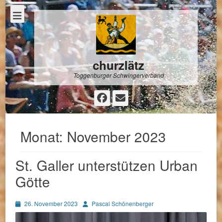
churzlätz
Toggenburger Schwingerverband
Facebook
E-
Mail
Monat:
November 2023
St. Galler unterstützen Urban
Götte
Posted
Autor
26. November 2023
Pascal Schönenberger
on