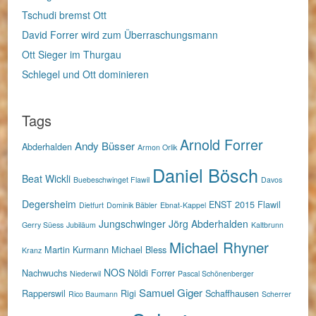
Tschudi bremst Ott
David Forrer wird zum Überraschungsmann
Ott Sieger im Thurgau
Schlegel und Ott dominieren
Tags
Arnold Forrer
Andy Büsser
Abderhalden
Armon Orlik
Daniel Bösch
Beat Wickli
Buebeschwinget Flawil
Davos
Degersheim
ENST 2015
Flawil
Dietfurt
Dominik Bäbler
Ebnat-Kappel
Jungschwinger
Jörg Abderhalden
Gerry Süess
Jubiläum
Kaltbrunn
Michael Rhyner
Martin Kurmann
Michael Bless
Kranz
NOS
Nachwuchs
Nöldi Forrer
Niederwil
Pascal Schönenberger
Samuel Giger
Rapperswil
Rigi
Schaffhausen
Rico Baumann
Scherrer