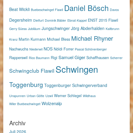
Daniel Bösch
Beat Wickli
Buebeschwinget Flawil
Davos
Degersheim
ENST 2015
Flawil
Dietfurt
Dominik Bäbler
Ebnat-Kappel
Jungschwinger
Jörg Abderhalden
Gerry Süess
Jubiläum
Kaltbrunn
Michael Rhyner
Martin Kurmann
Michael Bless
Kranz
NOS
Nachwuchs
Nöldi Forrer
Niederwil
Pascal Schönenberger
Samuel Giger
Rapperswil
Rigi
Schaffhausen
Rico Baumann
Scherrer
Schwingen
Schwingclub Flawil
Toggenburg
Toggenburger Schwingerverband
Werner Schlegel
Unspunnen
Urban Götte
Uzwil
Wildhaus
Wolzenalp
Wiler Buebeschwinget
Archiv
Juli 2026