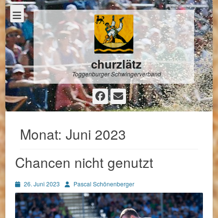
churzlätz
Toggenburger Schwingerverband
Facebook
E-
Mail
Monat:
Juni 2023
Chancen nicht genutzt
Posted
Autor
26. Juni 2023
Pascal Schönenberger
on