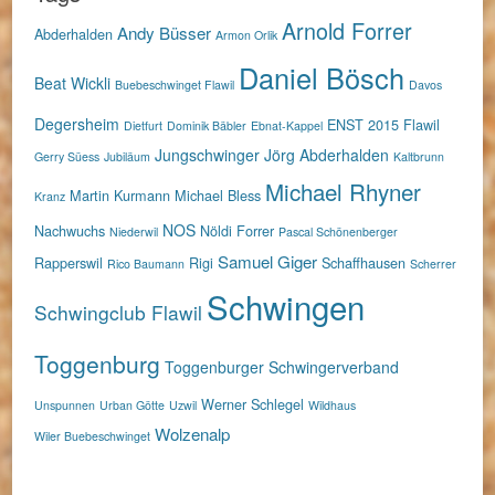
Arnold Forrer
Andy Büsser
Abderhalden
Armon Orlik
Daniel Bösch
Beat Wickli
Buebeschwinget Flawil
Davos
Degersheim
ENST 2015
Flawil
Dietfurt
Dominik Bäbler
Ebnat-Kappel
Jungschwinger
Jörg Abderhalden
Gerry Süess
Jubiläum
Kaltbrunn
Michael Rhyner
Martin Kurmann
Michael Bless
Kranz
NOS
Nachwuchs
Nöldi Forrer
Niederwil
Pascal Schönenberger
Samuel Giger
Rapperswil
Rigi
Schaffhausen
Rico Baumann
Scherrer
Schwingen
Schwingclub Flawil
Toggenburg
Toggenburger Schwingerverband
Werner Schlegel
Unspunnen
Urban Götte
Uzwil
Wildhaus
Wolzenalp
Wiler Buebeschwinget