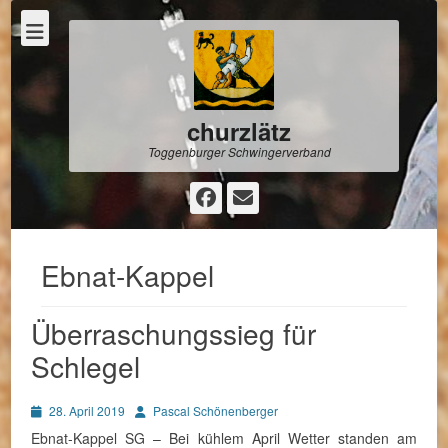
churzlätz
Toggenburger Schwingerverband
Facebook
E-
Mail
Ebnat-Kappel
Überraschungssieg für
Schlegel
Posted
Autor
28. April 2019
Pascal Schönenberger
on
Ebnat-Kappel SG – Bei kühlem April Wetter standen am