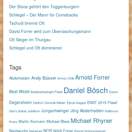
Der Stoos gehört den Toggenburgern
Schlegel – Der Mann für Comebacks
Tschudi bremst Ott
David Forrer wird zum Überraschungsmann
Ott Sieger im Thurgau
Schlegel und Ott dominieren
Tags
Arnold Forrer
Andy Büsser
Abderhalden
Armon Orlik
Daniel Bösch
Beat Wickli
Buebeschwinget Flawil
Davos
Degersheim
ENST 2015
Flawil
Dietfurt
Dominik Bäbler
Ebnat-Kappel
Jungschwinger
Jörg Abderhalden
Gerry Süess
Jubiläum
Kaltbrunn
Michael Rhyner
Martin Kurmann
Michael Bless
Kranz
NOS
Nachwuchs
Nöldi Forrer
Niederwil
Pascal Schönenberger