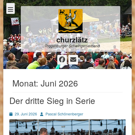
churzlätz
Toggenburger Schwingerverband
Facebook
E-
Mail
Monat:
Juni 2026
Der dritte Sieg in Serie
Posted
Autor
29. Juni 2026
Pascal Schönenberger
on