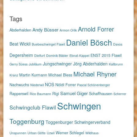
Tags
Arnold Forrer
Andy Büsser
Abderhalden
Armon Orlik
Daniel Bösch
Beat Wickli
Buebeschwinget Flawil
Davos
Degersheim
ENST 2015
Flawil
Dietfurt
Dominik Bäbler
Ebnat-Kappel
Jungschwinger
Jörg Abderhalden
Gerry Süess
Jubiläum
Kaltbrunn
Michael Rhyner
Martin Kurmann
Michael Bless
Kranz
NOS
Nachwuchs
Nöldi Forrer
Niederwil
Pascal Schönenberger
Samuel Giger
Rapperswil
Rigi
Schaffhausen
Rico Baumann
Scherrer
Schwingen
Schwingclub Flawil
Toggenburg
Toggenburger Schwingerverband
Werner Schlegel
Unspunnen
Urban Götte
Uzwil
Wildhaus