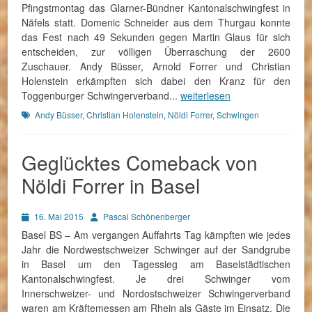
Pfingstmontag das Glarner-Bündner Kantonalschwingfest in
Näfels statt. Domenic Schneider aus dem Thurgau konnte
das Fest nach 49 Sekunden gegen Martin Glaus für sich
entscheiden, zur völligen Überraschung der 2600
Zuschauer. Andy Büsser, Arnold Forrer und Christian
Holenstein erkämpften sich dabei den Kranz für den
Toggenburger Schwingerverband...
weiterlesen
Schlagworte
Andy Büsser
,
Christian Holenstein
,
Nöldi Forrer
,
Schwingen
Geglücktes Comeback von
Nöldi Forrer in Basel
Posted
Autor
16. Mai 2015
Pascal Schönenberger
on
Basel BS – Am vergangen Auffahrts Tag kämpften wie jedes
Jahr die Nordwestschweizer Schwinger auf der Sandgrube
in Basel um den Tagessieg am Baselstädtischen
Kantonalschwingfest. Je drei Schwinger vom
Innerschweizer- und Nordostschweizer Schwingerverband
waren am Kräftemessen am Rhein als Gäste im Einsatz. Die