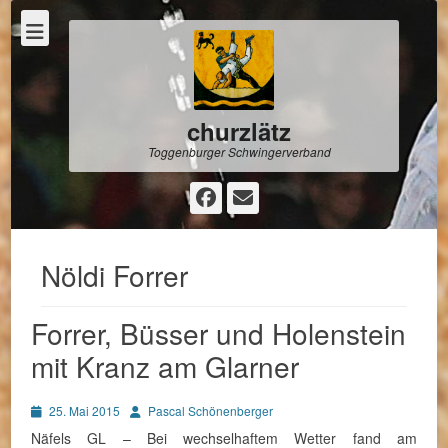
churzlätz
Toggenburger Schwingerverband
Facebook
E-
Mail
Nöldi Forrer
Forrer, Büsser und Holenstein
mit Kranz am Glarner
Posted
Autor
25. Mai 2015
Pascal Schönenberger
on
Näfels GL – Bei wechselhaftem Wetter fand am