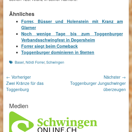
Ähnliches
Forrer, Büsser und Holenstein mit Kranz am
Glarner
Noch wenige Tage bis zum Toggenburger
Verbandsschwingfest in Degersheim
Forrer siegt beim Comeback
Toggenburger dominieren in Stetten
Schlagworte
Basel
,
Nöldi Forrer
,
Schwingen
Beitragsnavigation
← Vorheriger
Nächster →
Vorheriger
Nächster
Zwei Kränze für das
Toggenburger Jungschwinger
Beitrag:
Beitrag:
Toggenburg
überzeugen
Medien