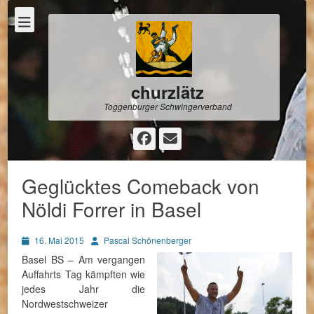
churzlätz
Toggenburger Schwingerverband
Facebook
E-
Mail
Geglücktes Comeback von
Nöldi Forrer in Basel
Posted
Autor
16. Mai 2015
Pascal Schönenberger
on
Basel BS – Am vergangen
Auffahrts Tag kämpften wie
jedes Jahr die
Nordwestschweizer