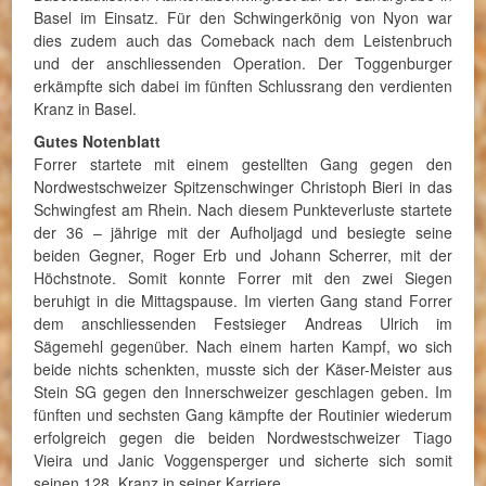
Basel im Einsatz. Für den Schwingerkönig von Nyon war
dies zudem auch das Comeback nach dem Leistenbruch
und der anschliessenden Operation. Der Toggenburger
erkämpfte sich dabei im fünften Schlussrang den verdienten
Kranz in Basel.
Gutes Notenblatt
Forrer startete mit einem gestellten Gang gegen den
Nordwestschweizer Spitzenschwinger Christoph Bieri in das
Schwingfest am Rhein. Nach diesem Punkteverluste startete
der 36 – jährige mit der Aufholjagd und besiegte seine
beiden Gegner, Roger Erb und Johann Scherrer, mit der
Höchstnote. Somit konnte Forrer mit den zwei Siegen
beruhigt in die Mittagspause. Im vierten Gang stand Forrer
dem anschliessenden Festsieger Andreas Ulrich im
Sägemehl gegenüber. Nach einem harten Kampf, wo sich
beide nichts schenkten, musste sich der Käser-Meister aus
Stein SG gegen den Innerschweizer geschlagen geben. Im
fünften und sechsten Gang kämpfte der Routinier wiederum
erfolgreich gegen die beiden Nordwestschweizer Tiago
Vieira und Janic Voggensperger und sicherte sich somit
seinen 128. Kranz in seiner Karriere.