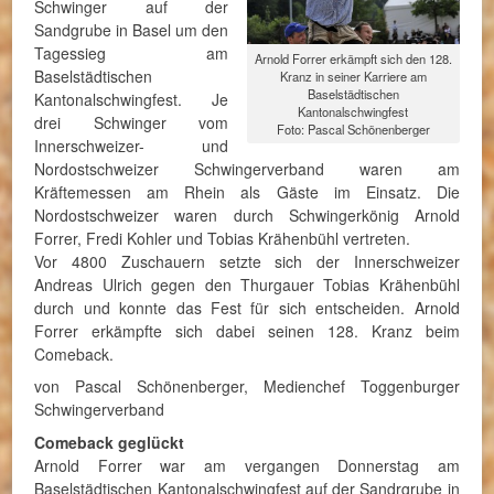
Schwinger auf der
Sandgrube in Basel um den
Tagessieg am
Arnold Forrer erkämpft sich den 128.
Baselstädtischen
Kranz in seiner Karriere am
Baselstädtischen
Kantonalschwingfest. Je
Kantonalschwingfest
drei Schwinger vom
Foto: Pascal Schönenberger
Innerschweizer- und
Nordostschweizer Schwingerverband waren am
Kräftemessen am Rhein als Gäste im Einsatz. Die
Nordostschweizer waren durch Schwingerkönig Arnold
Forrer, Fredi Kohler und Tobias Krähenbühl vertreten.
Vor 4800 Zuschauern setzte sich der Innerschweizer
Andreas Ulrich gegen den Thurgauer Tobias Krähenbühl
durch und konnte das Fest für sich entscheiden. Arnold
Forrer erkämpfte sich dabei seinen 128. Kranz beim
Comeback.
von Pascal Schönenberger, Medienchef Toggenburger
Schwingerverband
Comeback geglückt
Arnold Forrer war am vergangen Donnerstag am
Baselstädtischen Kantonalschwingfest auf der Sandrgrube in