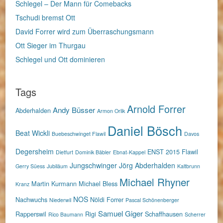
Schlegel – Der Mann für Comebacks
Tschudi bremst Ott
David Forrer wird zum Überraschungsmann
Ott Sieger im Thurgau
Schlegel und Ott dominieren
Tags
Arnold Forrer
Andy Büsser
Abderhalden
Armon Orlik
Daniel Bösch
Beat Wickli
Buebeschwinget Flawil
Davos
Degersheim
ENST 2015
Flawil
Dietfurt
Dominik Bäbler
Ebnat-Kappel
Jungschwinger
Jörg Abderhalden
Gerry Süess
Jubiläum
Kaltbrunn
Michael Rhyner
Martin Kurmann
Michael Bless
Kranz
NOS
Nachwuchs
Nöldi Forrer
Niederwil
Pascal Schönenberger
Samuel Giger
Rapperswil
Rigi
Schaffhausen
Rico Baumann
Scherrer