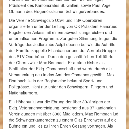
Präsident des Kantonsrates St. Gallen, sowie Paul Vogel,
Obmann des Eidgenössischen Schwingerverbandes.
Die Vereine Schwingclub Uzwil und TSV Oberbüren
organisierten unter der Leitung von OK-Präsident Hansruedi
Eugster den Anlass mit einem abwechslungsreichen und
unterhaltsamen Programm. Zur guten Stimmung trugen die
Vorträge des Jodlerclubs Aelpli ebenso bei wie die Auftritte
der Familienkappelle Fischbacher und der Aerobic Gruppe
des STV Oberbüren. Durch den geschäftlichen Teil führte
der Oberuzwiler Max Rombach. Er amtete bisher als
Statthalter der Eidg. Obmannschaft und wurde durch die
Versammlung neu in das Amt des Obmanns gewählt. Max
Rombach ist in der Region eine bekannt Sport- und
Politgrösse, nicht nur unter den Schwingern, Ringern und
Nationalturnern.
Ein Höhepunkt war die Ehrung der über 80-jährigen der
Eidg. Veteranenvereinigung, bestehend aus 37 kantonalen
Vereinigungen mit über 6000 Mitgliedern. Max Rombach lud
die Schwingerkameraden zu einem Glas Ehrenwein auf die
Bühne ein und lies zu Ihren Ehren Gesang vortragen. Als