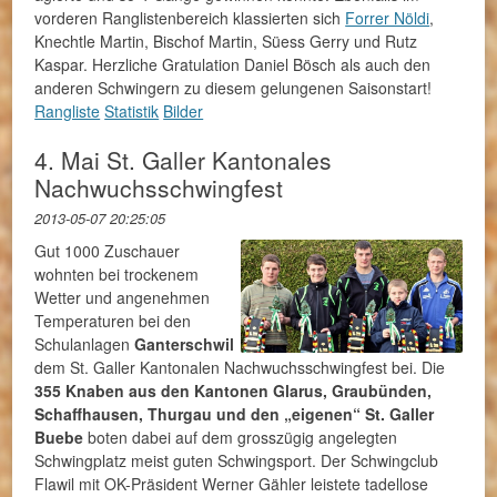
vorderen Ranglistenbereich klassierten sich
Forrer Nöldi
,
Knechtle Martin, Bischof Martin, Süess Gerry und Rutz
Kaspar. Herzliche Gratulation Daniel Bösch als auch den
anderen Schwingern zu diesem gelungenen Saisonstart!
Rangliste
Statistik
Bilder
4. Mai St. Galler Kantonales
Nachwuchsschwingfest
2013-05-07 20:25:05
Gut 1000 Zuschauer
wohnten bei trockenem
Wetter und angenehmen
Temperaturen bei den
Schulanlagen
Ganterschwil
dem St. Galler Kantonalen Nachwuchsschwingfest bei. Die
355 Knaben aus den Kantonen Glarus, Graubünden,
Schaffhausen, Thurgau und den „eigenen“ St. Galler
Buebe
boten dabei auf dem grosszügig angelegten
Schwingplatz meist guten Schwingsport. Der Schwingclub
Flawil mit OK-Präsident Werner Gähler leistete tadellose