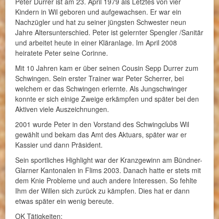
Peter Durrer ist am 23. April 1979 als Letztes von vier
Kindern in Wil geboren und aufgewachsen. Er war ein
Nachzügler und hat zu seiner jüngsten Schwester neun
Jahre Altersunterschied. Peter ist gelernter Spengler /Sanitär
und arbeitet heute in einer Kläranlage. Im April 2008
heiratete Peter seine Corinne.
Mit 10 Jahren kam er über seinen Cousin Sepp Durrer zum
Schwingen. Sein erster Trainer war Peter Scherrer, bei
welchem er das Schwingen erlernte. Als Jungschwinger
konnte er sich einige Zweige erkämpfen und später bei den
Aktiven viele Auszeichnungen.
2001 wurde Peter in den Vorstand des Schwingclubs Wil
gewählt und bekam das Amt des Aktuars, später war er
Kassier und dann Präsident.
Sein sportliches Highlight war der Kranzgewinn am Bündner-
Glarner Kantonalen in Flims 2003. Danach hatte er stets mit
dem Knie Probleme und auch andere Interessen. So fehlte
Ihm der Willen sich zurück zu kämpfen. Dies hat er dann
etwas später ein wenig bereute.
OK Tätigkeiten: