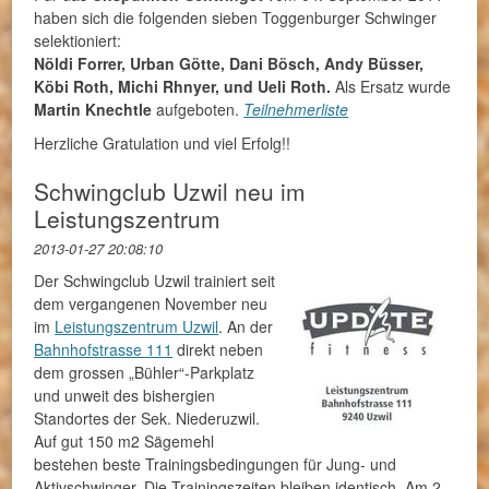
haben sich die folgenden sieben Toggenburger Schwinger
selektioniert:
Nöldi Forrer, Urban Götte, Dani Bösch, Andy Büsser,
Köbi Roth, Michi Rhnyer, und Ueli Roth.
Als Ersatz wurde
Martin Knechtle
aufgeboten.
Teilnehmerliste
Herzliche Gratulation und viel Erfolg!!
Schwingclub Uzwil neu im
Leistungszentrum
2013-01-27 20:08:10
Der Schwingclub Uzwil trainiert seit
dem vergangenen November neu
im
Leistungszentrum Uzwil
. An der
Bahnhofstrasse 111
direkt neben
dem grossen „Bühler“-Parkplatz
und unweit des bishergien
Standortes der Sek. Niederuzwil.
Auf gut 150 m2 Sägemehl
bestehen beste Trainingsbedingungen für Jung- und
Aktivschwinger. Die Trainingszeiten bleiben identisch. Am 2.