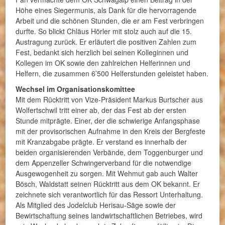
Höhe eines Siegermunis, als Dank für die hervorragende
Arbeit und die schönen Stunden, die er am Fest verbringen
durfte. So blickt Chläus Hörler mit stolz auch auf die 15.
Austragung zurück. Er erläutert die positiven Zahlen zum
Fest, bedankt sich herzlich bei seinen Kolleginnen und
Kollegen im OK sowie den zahlreichen Helferinnen und
Helfern, die zusammen 6’500 Helferstunden geleistet haben.
Wechsel im Organisationskomittee
Mit dem Rücktritt von Vize-Präsident Markus Burtscher aus
Wolfertschwil tritt einer ab, der das Fest ab der ersten
Stunde mitprägte. Einer, der die schwierige Anfangsphase
mit der provisorischen Aufnahme in den Kreis der Bergfeste
mit Kranzabgabe prägte. Er verstand es innerhalb der
beiden organisierenden Verbände, dem Toggenburger und
dem Appenzeller Schwingerverband für die notwendige
Ausgewogenheit zu sorgen. Mit Wehmut gab auch Walter
Bösch, Waldstatt seinen Rücktritt aus dem OK bekannt. Er
zeichnete sich verantwortlich für das Ressort Unterhaltung.
Als Mitglied des Jodelclub Herisau-Säge sowie der
Bewirtschaftung seines landwirtschaftlichen Betriebes, wird