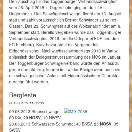
Den Zuschlag für das Toggenburger Verbandsschwingfest
vom 26. April 2015 in Degersheim ging an den TV
Degersheim. Das Schwägalpschwinget findet am 16. August
statt und zählt voraussichtlich Berner Schwinger zu seinen
Gästen. Das 23. Schwingfest auf der Wolzenalp findet am 6.
September statt. Bereits vergeben wurde das Toggenburger
Verbandsschwingfest 2016, an die Ortspartei FDP und den
FC Kirchberg. Kurz bevor steht die Vergabe des
Eidgenössischen Nachwuchsschwingertags 2018 in Wattwil
anlässlich der Delegiertenversammlung des NOS im Januar.
Der Toggenburger Schwingerverband würde den Anlass zu
gerne durchführen, konnte im Tal der Könige denn noch nie
ein schwingerischer Anlass mit Eidgenössischem Charakter
durchgeführt werden.
Bergfeste
2012-12-15 11:35:35
09.06.2013 Stoosschwinget
60 ISV,
20 NOSV
, 10 NWSV
23.06.2013 Schwarzsee-Schwinget 40 BKSV,
25 NOSV
, 35
SWSV