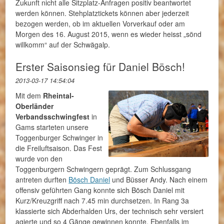
Zukunft nicht alle Sitzplatz-Anfragen positiv beantwortet
werden können. Stehplatztickets können aber jederzeit
bezogen werden, ob im aktuellen Vorverkauf oder am
Morgen des 16. August 2015, wenn es wieder heisst „sönd
willkomm“ auf der Schwägalp.
Erster Saisonsieg für Daniel Bösch!
2013-03-17 14:54:04
Mit dem
Rheintal-
Oberländer
Verbandsschwingfest
in
Gams starteten unsere
Toggenburger Schwinger in
die Freiluftsaison. Das Fest
wurde von den
Toggenburgern Schwingern geprägt. Zum Schlussgang
antreten durften
Bösch Daniel
und Büsser Andy. Nach einem
offensiv geführten Gang konnte sich Bösch Daniel mit
Kurz/Kreuzgriff nach 7.45 min durchsetzen. In Rang 3a
klassierte sich Abderhalden Urs, der technisch sehr versiert
agierte und so 4 Gänge gewinnen konnte. Ebenfalls im