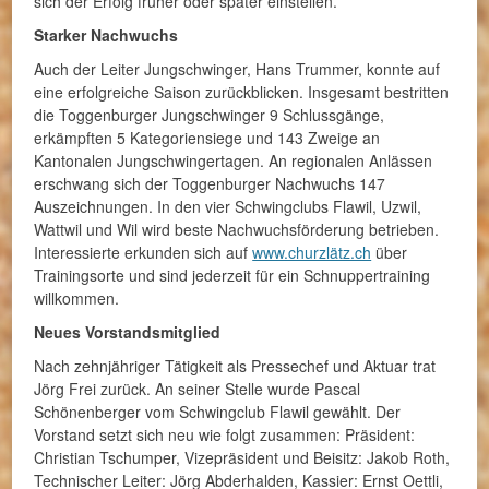
sich der Erfolg früher oder später einstellen.
Starker Nachwuchs
Auch der Leiter Jungschwinger, Hans Trummer, konnte auf
eine erfolgreiche Saison zurückblicken. Insgesamt bestritten
die Toggenburger Jungschwinger 9 Schlussgänge,
erkämpften 5 Kategoriensiege und 143 Zweige an
Kantonalen Jungschwingertagen. An regionalen Anlässen
erschwang sich der Toggenburger Nachwuchs 147
Auszeichnungen. In den vier Schwingclubs Flawil, Uzwil,
Wattwil und Wil wird beste Nachwuchsförderung betrieben.
Interessierte erkunden sich auf
www.churzlätz.ch
über
Trainingsorte und sind jederzeit für ein Schnuppertraining
willkommen.
Neues Vorstandsmitglied
Nach zehnjähriger Tätigkeit als Pressechef und Aktuar trat
Jörg Frei zurück. An seiner Stelle wurde Pascal
Schönenberger vom Schwingclub Flawil gewählt. Der
Vorstand setzt sich neu wie folgt zusammen: Präsident:
Christian Tschumper, Vizepräsident und Beisitz: Jakob Roth,
Technischer Leiter: Jörg Abderhalden, Kassier: Ernst Oettli,