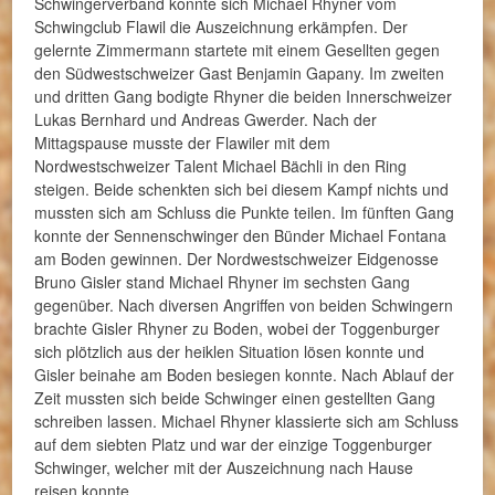
Schwingerverband konnte sich Michael Rhyner vom
Schwingclub Flawil die Auszeichnung erkämpfen. Der
gelernte Zimmermann startete mit einem Gesellten gegen
den Südwestschweizer Gast Benjamin Gapany. Im zweiten
und dritten Gang bodigte Rhyner die beiden Innerschweizer
Lukas Bernhard und Andreas Gwerder. Nach der
Mittagspause musste der Flawiler mit dem
Nordwestschweizer Talent Michael Bächli in den Ring
steigen. Beide schenkten sich bei diesem Kampf nichts und
mussten sich am Schluss die Punkte teilen. Im fünften Gang
konnte der Sennenschwinger den Bünder Michael Fontana
am Boden gewinnen. Der Nordwestschweizer Eidgenosse
Bruno Gisler stand Michael Rhyner im sechsten Gang
gegenüber. Nach diversen Angriffen von beiden Schwingern
brachte Gisler Rhyner zu Boden, wobei der Toggenburger
sich plötzlich aus der heiklen Situation lösen konnte und
Gisler beinahe am Boden besiegen konnte. Nach Ablauf der
Zeit mussten sich beide Schwinger einen gestellten Gang
schreiben lassen. Michael Rhyner klassierte sich am Schluss
auf dem siebten Platz und war der einzige Toggenburger
Schwinger, welcher mit der Auszeichnung nach Hause
reisen konnte.