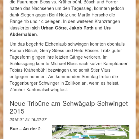
die Paarungen Bless vs. Krähenbühl. Bösch und Forrer
hatten das Nachsehen um den Tagessieg, konnten jedoch
dank Siegen gegen Beni Notz und Martin Hersche die
Ränge 1b und 1c belegen. In den weiteren Kranzrängen
klassierten sich
Urban Götte
,
Jakob Roth
und
Urs
Abderhalden
.
Um das begehrte Eichenlaub schwingen konnten ebenfalls
Roman Bösch, Gerry Süess und Reto Büsser. Trotz guter
Tagesform gingen ihre letzten Gänge verloren. Im
Schlussgang konnte Michael Bless nach kurzer Kampfdauer
Tobias Krähenbühl bezwingen und somit Stier Vitus
entgegen nehmen. Am kommenden Sonntag treten die
Toggenburger Schwinger in Zollikon an, wenn es heisst,
Zürcher Kantonalschwingfest.
Neue Tribüne am Schwägalp-Schwinget
2015
2015-01-24 16:22:27
Bue – An der 2.