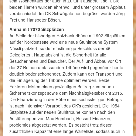
sein Wochenkalender auch in Zukunft ausgefüllt sein. Die
beiden Herren wurden ehrenvoll und unter grossem Applaus
verabschiedet. Im OK-Schwägalp neu begrüsst werden Jörg
Frei und Hanspeter Bösch.
Arena mit 7070 Sitzplätzen
An Stelle der bisherigen Holzbanktribüne mit 992 Sitzplätzen
auf der Nordostseite wird eine neue Stuhltribüne System
Nüssli platziert, so der einstimmige Beschluss der 46
Delegierten. Hauptabsicht ist die Sicherheit für alle
Besucherinnen und Besucher. Der Auf- und Abbau vor Ort
der 37 Reihen umfassenden Tribüne wird gegenüber heute
deutlich bodenschonender. Zudem kann der Transport und
die Einlagerung der Tribüne optimiert werden. Beide
Faktoren leisten einen gewichtigen Beitrag zum neuen
Sicherheitskonzept sowie dem Nachhaltigkeitsbericht 2015.
Die Finanzierung in der Höhe eines sechsstelligen Betrags
ist nach intensiver Vorarbeit des OK’s gesichert. Die 1954
Sitzplätze auf der neuen Stuhltribüne können nach den
Ausführungen von Max Rombach, Ressort Finanzen,
problemlos abgesetzt werden. Es besteht trotz dieser
zusätzlichen Kapazität eine lange Warteliste, sodass auch in