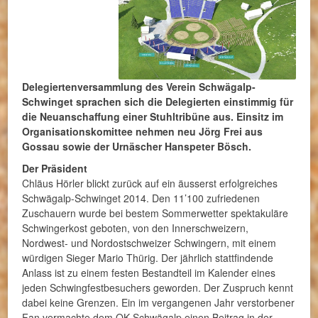
Delegiertenversammlung des Verein Schwägalp-
Schwinget sprachen sich die Delegierten einstimmig für
die Neuanschaffung einer Stuhltribüne aus. Einsitz im
Organisationskomittee nehmen neu Jörg Frei aus
Gossau sowie der Urnäscher Hanspeter Bösch.
Der Präsident
Chläus Hörler blickt zurück auf ein äusserst erfolgreiches
Schwägalp-Schwinget 2014. Den 11’100 zufriedenen
Zuschauern wurde bei bestem Sommerwetter spektakuläre
Schwingerkost geboten, von den Innerschweizern,
Nordwest- und Nordostschweizer Schwingern, mit einem
würdigen Sieger Mario Thürig. Der jährlich stattfindende
Anlass ist zu einem festen Bestandteil im Kalender eines
jeden Schwingfestbesuchers geworden. Der Zuspruch kennt
dabei keine Grenzen. Ein im vergangenen Jahr verstorbener
Fan vermachte dem OK Schwägalp einen Beitrag in der