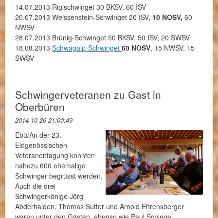
14.07.2013 Rigischwinget 30 BKSV, 60 ISV
20.07.2013 Weissenstein-Schwinget 20 ISV,
10 NOSV,
60
NWSV
28.07.2013 Brünig-Schwinget 50 BKSV, 50 ISV, 20 SWSV
18.08.2013
Schwägalp-Schwinget
60 NOSV
,
15 NWSV, 15
SWSV
Schwingerveteranen zu Gast in
Oberbüren
2014-10-26 21:00:49
Ebü/An der 23.
Eidgenössischen
Veteranentagung konnten
nahezu 600 ehemalige
Schwinger begrüsst werden.
Auch die drei
Schwingerkönige Jörg
Abderhalden, Thomas Sutter und Arnold Ehrensberger
waren unter den Gästen, ebenso wie Paul Schlegel,