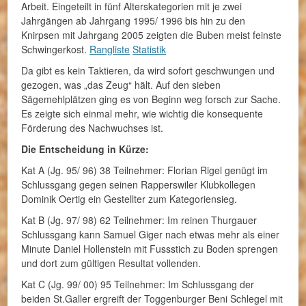
Arbeit. Eingeteilt in fünf Alterskategorien mit je zwei
Jahrgängen ab Jahrgang 1995/ 1996 bis hin zu den
Knirpsen mit Jahrgang 2005 zeigten die Buben meist feinste
Schwingerkost.
Rangliste
Statistik
Da gibt es kein Taktieren, da wird sofort geschwungen und
gezogen, was „das Zeug“ hält. Auf den sieben
Sägemehlplätzen ging es von Beginn weg forsch zur Sache.
Es zeigte sich einmal mehr, wie wichtig die konsequente
Förderung des Nachwuchses ist.
Die Entscheidung in Kürze:
Kat A (Jg. 95/ 96) 38 Teilnehmer: Florian Rigel genügt im
Schlussgang gegen seinen Rapperswiler Klubkollegen
Dominik Oertig ein Gestellter zum Kategoriensieg.
Kat B (Jg. 97/ 98) 62 Teilnehmer: Im reinen Thurgauer
Schlussgang kann Samuel Giger nach etwas mehr als einer
Minute Daniel Hollenstein mit Fussstich zu Boden sprengen
und dort zum gültigen Resultat vollenden.
Kat C (Jg. 99/ 00) 95 Teilnehmer: Im Schlussgang der
beiden St.Galler ergreift der Toggenburger Beni Schlegel mit