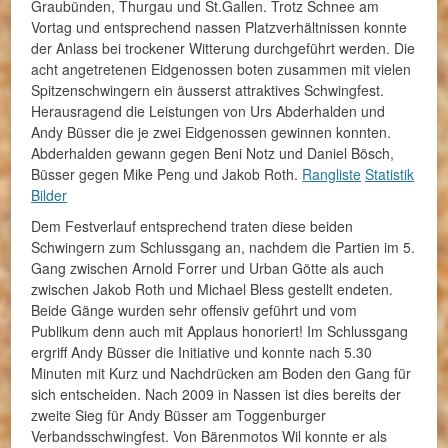
Graubünden, Thurgau und St.Gallen. Trotz Schnee am
Vortag und entsprechend nassen Platzverhältnissen konnte
der Anlass bei trockener Witterung durchgeführt werden. Die
acht angetretenen Eidgenossen boten zusammen mit vielen
Spitzenschwingern ein äusserst attraktives Schwingfest.
Herausragend die Leistungen von Urs Abderhalden und
Andy Büsser die je zwei Eidgenossen gewinnen konnten.
Abderhalden gewann gegen Beni Notz und Daniel Bösch,
Büsser gegen Mike Peng und Jakob Roth.
Rangliste
Statistik
Bilder
Dem Festverlauf entsprechend traten diese beiden
Schwingern zum Schlussgang an, nachdem die Partien im 5.
Gang zwischen Arnold Forrer und Urban Götte als auch
zwischen Jakob Roth und Michael Bless gestellt endeten.
Beide Gänge wurden sehr offensiv geführt und vom
Publikum denn auch mit Applaus honoriert! Im Schlussgang
ergriff Andy Büsser die Initiative und konnte nach 5.30
Minuten mit Kurz und Nachdrücken am Boden den Gang für
sich entscheiden. Nach 2009 in Nassen ist dies bereits der
zweite Sieg für Andy Büsser am Toggenburger
Verbandsschwingfest. Von Bärenmotos Wil konnte er als