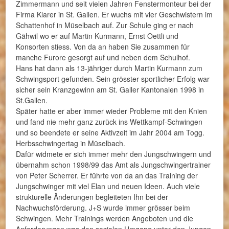
Zimmermann und seit vielen Jahren Fenstermonteur bei der
Firma Klarer in St. Gallen. Er wuchs mit vier Geschwistern im
Schattenhof in Müselbach auf. Zur Schule ging er nach
Gähwil wo er auf Martin Kurmann, Ernst Oettli und
Konsorten stiess. Von da an haben Sie zusammen für
manche Furore gesorgt auf und neben dem Schulhof.
Hans hat dann als 13-jähriger durch Martin Kurmann zum
Schwingsport gefunden. Sein grösster sportlicher Erfolg war
sicher sein Kranzgewinn am St. Galler Kantonalen 1998 in
St.Gallen.
Später hatte er aber immer wieder Probleme mit den Knien
und fand nie mehr ganz zurück ins Wettkampf-Schwingen
und so beendete er seine Aktivzeit im Jahr 2004 am Togg.
Herbsschwingertag in Müselbach.
Dafür widmete er sich immer mehr den Jungschwingern und
übernahm schon 1998/99 das Amt als Jungschwingertrainer
von Peter Scherrer. Er führte von da an das Training der
Jungschwinger mit viel Elan und neuen Ideen. Auch viele
strukturelle Änderungen begleiteten Ihn bei der
Nachwuchsförderung. J+S wurde immer grösser beim
Schwingen. Mehr Trainings werden Angeboten und die
Anforderungen was den sozialen Umgang unter den Jungen