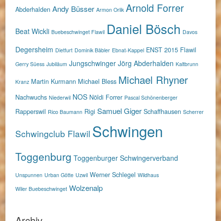
Arnold Forrer
Andy Büsser
Abderhalden
Armon Orlik
Daniel Bösch
Beat Wickli
Buebeschwinget Flawil
Davos
Degersheim
ENST 2015
Flawil
Dietfurt
Dominik Bäbler
Ebnat-Kappel
Jungschwinger
Jörg Abderhalden
Gerry Süess
Jubiläum
Kaltbrunn
Michael Rhyner
Martin Kurmann
Michael Bless
Kranz
NOS
Nachwuchs
Nöldi Forrer
Niederwil
Pascal Schönenberger
Samuel Giger
Rapperswil
Rigi
Schaffhausen
Rico Baumann
Scherrer
Schwingen
Schwingclub Flawil
Toggenburg
Toggenburger Schwingerverband
Werner Schlegel
Unspunnen
Urban Götte
Uzwil
Wildhaus
Wolzenalp
Wiler Buebeschwinget
Archiv