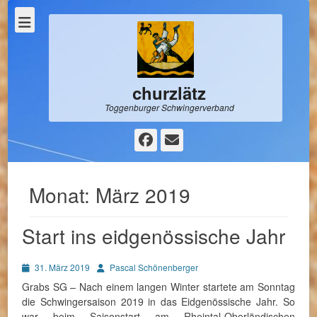
churzlätz
Toggenburger Schwingerverband
Facebook
E-
Mail
Monat:
März 2019
Start ins eidgenössische Jahr
Posted
Autor
31. März 2019
Pascal Schönenberger
on
Grabs SG – Nach einem langen Winter startete am Sonntag
die Schwingersaison 2019 in das Eidgenössische Jahr. So
war beim Saisonstart am Rheintal-Oberländischen