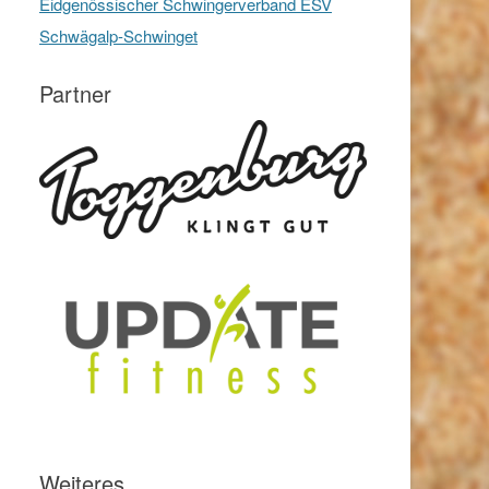
Eidgenössischer Schwingerverband ESV
Schwägalp-Schwinget
Partner
Weiteres