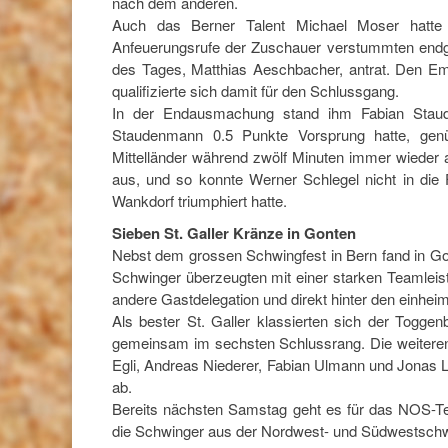
nach dem anderen.
Auch das Berner Talent Michael Moser hatte
Anfeuerungsrufe der Zuschauer verstummten endgü
des Tages, Matthias Aeschbacher, antrat. Den Em
qualifizierte sich damit für den Schlussgang.
In der Endausmachung stand ihm Fabian Staud
Staudenmann 0.5 Punkte Vorsprung hatte, genüg
Mittelländer während zwölf Minuten immer wieder a
aus, und so konnte Werner Schlegel nicht in die 
Wankdorf triumphiert hatte.
Sieben St. Galler Kränze in Gonten
Nebst dem grossen Schwingfest in Bern fand in Gon
Schwinger überzeugten mit einer starken Teamleis
andere Gastdelegation und direkt hinter den einhei
Als bester St. Galler klassierten sich der Togge
gemeinsam im sechsten Schlussrang. Die weiteren
Egli, Andreas Niederer, Fabian Ulmann und Jonas L
ab.
Bereits nächsten Samstag geht es für das NOS-Te
die Schwinger aus der Nordwest- und Südwestschw