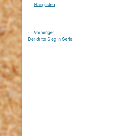
Ranglisten
Beitragsnavigation
← Vorheriger
Vorheriger
Der dritte Sieg in Serie
Beitrag: