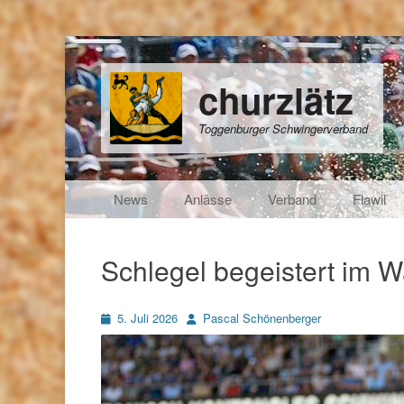
churzlätz
Toggenburger Schwingerverband
Primäres Menü
Zum
News
Anlässe
Verband
Flawil
Inhalt
springen
Schlegel begeistert im 
Posted
Autor
5. Juli 2026
Pascal Schönenberger
on