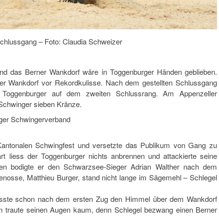
chlussgang – Foto: Claudia Schweizer
 und das Berner Wankdorf wäre in Toggenburger Händen geblieben.
ner Wankdorf vor Rekordkulisse. Nach dem gestellten Schlussgang
 Toggenburger auf dem zweiten Schlussrang. Am Appenzeller
 Schwinger sieben Kränze.
ger Schwingerverband
Kantonalen Schwingfest und versetzte das Publikum von Gang zu
rt liess der Toggenburger nichts anbrennen und attackierte seine
en bodigte er den Schwarzsee-Sieger Adrian Walther nach dem
enosse, Matthieu Burger, stand nicht lange im Sägemehl – Schlegel
musste schon nach dem ersten Zug den Himmel über dem Wankdorf
 traute seinen Augen kaum, denn Schlegel bezwang einen Berner