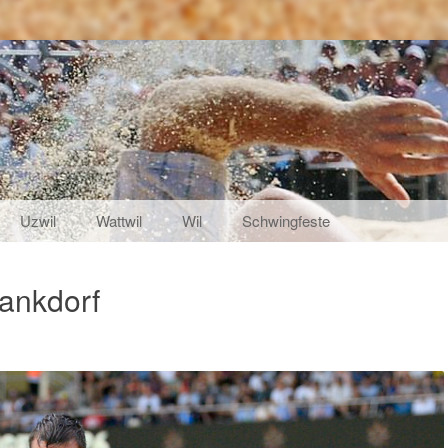
Uzwil
Wattwil
Wil
Schwingfeste
Wankdorf