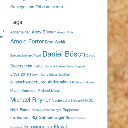
Schlegel und Ott dominieren
Tags
r →
Andy Büsser
Abderhalden
Armon Orlik
mst
Arnold Forrer
Beat Wickli
Daniel Bösch
Buebeschwinget Flawil
Davos
Degersheim
Dietfurt
Dominik Bäbler
Ebnat-Kappel
ENST 2015
Flawil
Gerry Süess
Jubiläum
Jungschwinger
Jörg Abderhalden
Kaltbrunn
Kranz
Martin Kurmann
Michael Bless
Michael Rhyner
NOS
Nachwuchs
Niederwil
Nöldi Forrer
Rapperswil
Pascal Schönenberger
Samuel Giger
Rigi
Schaffhausen
Rico Baumann
Schwingclub Flawil
Scherrer