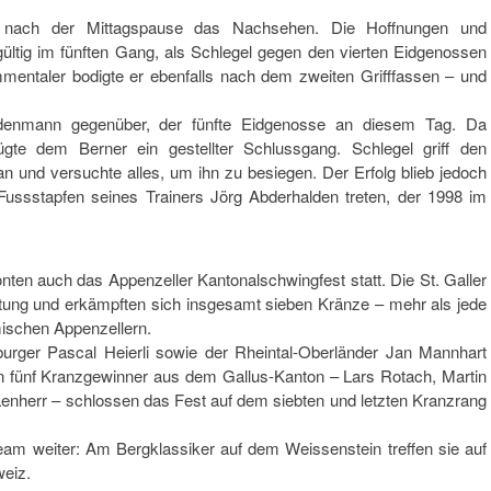
 nach der Mittagspause das Nachsehen. Die Hoffnungen und
ltig im fünften Gang, als Schlegel gegen den vierten Eidgenossen
mentaler bodigte er ebenfalls nach dem zweiten Grifffassen – und
enmann gegenüber, der fünfte Eidgenosse an diesem Tag. Da
te dem Berner ein gestellter Schlussgang. Schlegel griff den
n und versuchte alles, um ihn zu besiegen. Der Erfolg blieb jedoch
Fussstapfen seines Trainers Jörg Abderhalden treten, der 1998 im
ten auch das Appenzeller Kantonalschwingfest statt. Die St. Galler
tung und erkämpften sich insgesamt sieben Kränze – mehr als jede
mischen Appenzellern.
nburger Pascal Heierli sowie der Rheintal-Oberländer Jan Mannhart
 fünf Kranzgewinner aus dem Gallus-Kanton – Lars Rotach, Martin
enherr – schlossen das Fest auf dem siebten und letzten Kranzrang
am weiter: Am Bergklassiker auf dem Weissenstein treffen sie auf
eiz.