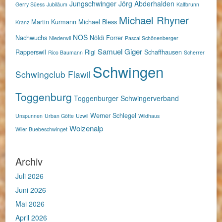
Jungschwinger
Jörg Abderhalden
Gerry Süess
Jubiläum
Kaltbrunn
Michael Rhyner
Martin Kurmann
Michael Bless
Kranz
NOS
Nachwuchs
Nöldi Forrer
Niederwil
Pascal Schönenberger
Samuel Giger
Rapperswil
Rigi
Schaffhausen
Rico Baumann
Scherrer
Schwingen
Schwingclub Flawil
Toggenburg
Toggenburger Schwingerverband
Werner Schlegel
Unspunnen
Urban Götte
Uzwil
Wildhaus
Wolzenalp
Wiler Buebeschwinget
Archiv
Juli 2026
Juni 2026
Mai 2026
April 2026