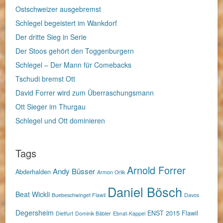
Ostschweizer ausgebremst
Schlegel begeistert im Wankdorf
Der dritte Sieg in Serie
Der Stoos gehört den Toggenburgern
Schlegel – Der Mann für Comebacks
Tschudi bremst Ott
David Forrer wird zum Überraschungsmann
Ott Sieger im Thurgau
Schlegel und Ott dominieren
Tags
Arnold Forrer
Andy Büsser
Abderhalden
Armon Orlik
Daniel Bösch
Beat Wickli
Buebeschwinget Flawil
Davos
Degersheim
ENST 2015
Flawil
Dietfurt
Dominik Bäbler
Ebnat-Kappel