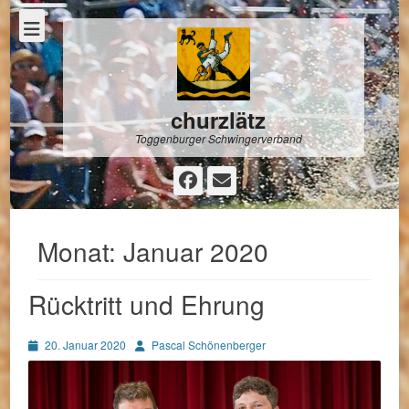
churzlätz
Toggenburger Schwingerverband
Facebook
E-
Mail
Monat:
Januar 2020
Rücktritt und Ehrung
Posted
Autor
20. Januar 2020
Pascal Schönenberger
on