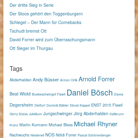
Der dritte Sieg in Serie
Der Stoos gehört den Toggenburgern
Schlegel – Der Mann für Comebacks
Tschudi bremst Ott
David Forrer wird zum Überraschungsmann
Ott Sieger im Thurgau
Tags
Arnold Forrer
Andy Büsser
Abderhalden
Armon Orlik
Daniel Bösch
Beat Wickli
Buebeschwinget Flawil
Davos
Degersheim
ENST 2015
Flawil
Dietfurt
Dominik Bäbler
Ebnat-Kappel
Jungschwinger
Jörg Abderhalden
Gerry Süess
Jubiläum
Kaltbrunn
Michael Rhyner
Martin Kurmann
Michael Bless
Kranz
NOS
Nachwuchs
Nöldi Forrer
Niederwil
Pascal Schönenberger