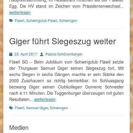
Egg. Die HV stand im Zeichen vom Präsidentenwechsel...
weiterlesen
Schlagworte
Flawil
,
Schwingclub Flawil
,
Schwingen
Giger führt Siegeszug weiter
Posted
Autor
23. April 2017
Pascal Schönenberger
on
Flawil SG – Beim Jubiläum vom Schwingclub Flawil setzte
der Thurgauer Samuel Giger seinen Siegeszug fort. Mit
sechs Siegen in sechs Gängen machte er sein Stärke den
2000 Zuschauern so richtig bemerkbar. Im Schlussgang
bezwang Giger seinen Clubkollegen Domenic Schneider
nach 4:11 Minuten. Die Toggenburger überzeugen mit guten
Resultaten...
weiterlesen
Schlagworte
Flawil
,
Samuel Giger
,
Schwingen
Medien