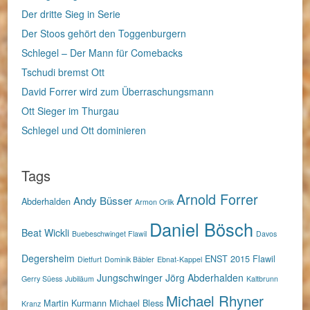
Der dritte Sieg in Serie
Der Stoos gehört den Toggenburgern
Schlegel – Der Mann für Comebacks
Tschudi bremst Ott
David Forrer wird zum Überraschungsmann
Ott Sieger im Thurgau
Schlegel und Ott dominieren
Tags
Arnold Forrer
Andy Büsser
Abderhalden
Armon Orlik
Daniel Bösch
Beat Wickli
Buebeschwinget Flawil
Davos
Degersheim
ENST 2015
Flawil
Dietfurt
Dominik Bäbler
Ebnat-Kappel
Jungschwinger
Jörg Abderhalden
Gerry Süess
Jubiläum
Kaltbrunn
Michael Rhyner
Martin Kurmann
Michael Bless
Kranz