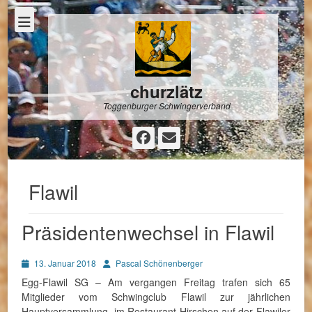
churzlätz
Toggenburger Schwingerverband
Facebook
E-
Mail
Flawil
Präsidentenwechsel in Flawil
Posted
Autor
13. Januar 2018
Pascal Schönenberger
on
Egg-Flawil SG – Am vergangen Freitag trafen sich 65
Mitglieder vom Schwingclub Flawil zur jährlichen
Hauptversammlung, im Restaurant Hirschen auf der Flawiler