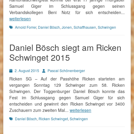
Samuel Giger im Schlussgang gegen seinen
Verbandskollegen Beni Notz für sich entscheiden...
weiterlesen
Schlagworte
Arnold Forrer
,
Daniel Bösch
,
Jonen
,
Schaffhausen
,
Schwingen
Daniel Bösch siegt am Ricken
Schwinget 2015
Posted
Autor
2. August 2015
Pascal Schönenberger
on
Ricken SG – Auf der Passhöhe Ricken starteten am
vergangen Sonntag 129 Schwinger zum 58. Ricken
Schwingen. Der Toggenburger Daniel Bösch konnte das
Fest im Schlussgang gegen Samuel Giger für sich
entscheiden und gewinnt den Ricken Schwinget vor 3400
Zuschauern zum zweiten Mal...
weiterlesen
Schlagworte
Daniel Bösch
,
Ricken Schwinget
,
Schwingen