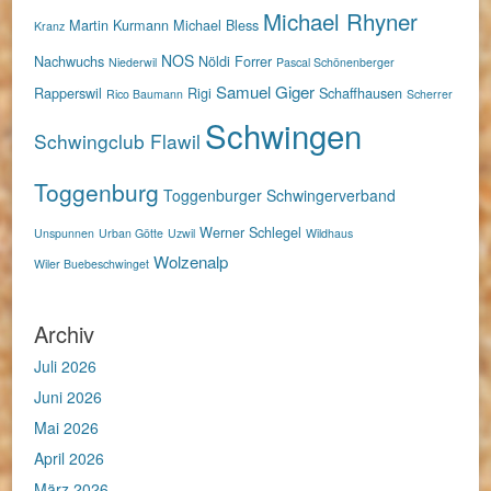
Michael Rhyner
Martin Kurmann
Michael Bless
Kranz
NOS
Nachwuchs
Nöldi Forrer
Niederwil
Pascal Schönenberger
Samuel Giger
Rapperswil
Rigi
Schaffhausen
Rico Baumann
Scherrer
Schwingen
Schwingclub Flawil
Toggenburg
Toggenburger Schwingerverband
Werner Schlegel
Unspunnen
Urban Götte
Uzwil
Wildhaus
Wolzenalp
Wiler Buebeschwinget
Archiv
Juli 2026
Juni 2026
Mai 2026
April 2026
März 2026