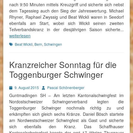
nach 9:50 Minuten mittels Kreuzgriff und sicherte sich nebst
dem Tagessieg auch den Sieg der Jahreswertung. Michael
Rhyner, Raphael Zwyssig und Beat Wickli waren in Seedorf
ebenfalls am Start, wobei sich Wickli seinen zweiten
Teilverbandskranz in der diesjährigen Saison sicherte...
weiterlesen
Schlagworte
Beat Wickli
,
Bern
,
Schwingen
Kranzreicher Sonntag für die
Toggenburger Schwinger
Posted
Autor
9. August 2015
Pascal Schönenberger
on
Guntmadingen SH – Am letzten Kantonalschwingfest im
Nordostschweizer Schwingerverband legten die
Toggenburger Schwinger nochmals richtig zu und
erkämpften sich gleich sechs Kränze. Daniel Bösch startete
am Nordwestschweizer Schwingfest als Gast und sicherte
sich ebenfalls den Kranz. Das Schaffhauser
Kantonalschwingfest konnte der erst 17 jährige Thurgauer