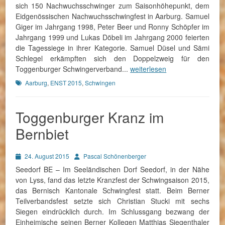
sich 150 Nachwuchsschwinger zum Saisonhöhepunkt, dem
Eidgenössischen Nachwuchsschwingfest in Aarburg. Samuel
Giger im Jahrgang 1998, Peter Beer und Ronny Schöpfer im
Jahrgang 1999 und Lukas Döbeli im Jahrgang 2000 feierten
die Tagessiege in ihrer Kategorie. Samuel Düsel und Sämi
Schlegel erkämpften sich den Doppelzweig für den
Toggenburger Schwingerverband...
weiterlesen
Schlagworte
Aarburg
,
ENST 2015
,
Schwingen
Toggenburger Kranz im
Bernbiet
Posted
Autor
24. August 2015
Pascal Schönenberger
on
Seedorf BE – Im Seeländischen Dorf Seedorf, in der Nähe
von Lyss, fand das letzte Kranzfest der Schwingsaison 2015,
das Bernisch Kantonale Schwingfest statt. Beim Berner
Teilverbandsfest setzte sich Christian Stucki mit sechs
Siegen eindrücklich durch. Im Schlussgang bezwang der
Einheimische seinen Berner Kollegen Matthias Siegenthaler