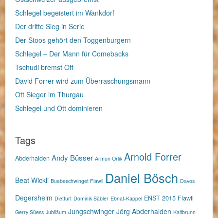
Schlegel begeistert im Wankdorf
Der dritte Sieg in Serie
Der Stoos gehört den Toggenburgern
Schlegel – Der Mann für Comebacks
Tschudi bremst Ott
David Forrer wird zum Überraschungsmann
Ott Sieger im Thurgau
Schlegel und Ott dominieren
Tags
Arnold Forrer
Andy Büsser
Abderhalden
Armon Orlik
Daniel Bösch
Beat Wickli
Buebeschwinget Flawil
Davos
Degersheim
ENST 2015
Flawil
Dietfurt
Dominik Bäbler
Ebnat-Kappel
Jungschwinger
Jörg Abderhalden
Gerry Süess
Jubiläum
Kaltbrunn