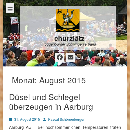
churzlätz
Toggenburger Schwingerverband
Facebook
E-
Mail
Monat:
August 2015
Düsel und Schlegel
überzeugen in Aarburg
Posted
Autor
31. August 2015
Pascal Schönenberger
on
Aarburg AG – Bei hochsommerlichen Temperaturen trafen