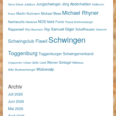
Jungschwinger
Jörg Abderhalden
Gerry Süess
Jubiläum
Kaltbrunn
Michael Rhyner
Martin Kurmann
Michael Bless
Kranz
NOS
Nachwuchs
Nöldi Forrer
Niederwil
Pascal Schönenberger
Samuel Giger
Rapperswil
Rigi
Schaffhausen
Rico Baumann
Scherrer
Schwingen
Schwingclub Flawil
Toggenburg
Toggenburger Schwingerverband
Werner Schlegel
Unspunnen
Urban Götte
Uzwil
Wildhaus
Wolzenalp
Wiler Buebeschwinget
Archiv
Juli 2026
Juni 2026
Mai 2026
April 2026