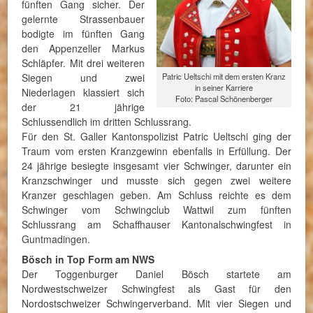
fünften Gang sicher. Der
gelernte Strassenbauer
bodigte im fünften Gang
den Appenzeller Markus
Schläpfer. Mit drei weiteren
Siegen und zwei
Patric Ueltschi mit dem ersten Kranz
in seiner Karriere
Niederlagen klassiert sich
Foto: Pascal Schönenberger
der 21 jährige
Schlussendlich im dritten Schlussrang.
Für den St. Galler Kantonspolizist Patric Ueltschi ging der
Traum vom ersten Kranzgewinn ebenfalls in Erfüllung. Der
24 jährige besiegte insgesamt vier Schwinger, darunter ein
Kranzschwinger und musste sich gegen zwei weitere
Kranzer geschlagen geben. Am Schluss reichte es dem
Schwinger vom Schwingclub Wattwil zum fünften
Schlussrang am Schaffhauser Kantonalschwingfest in
Guntmadingen.
Bösch in Top Form am NWS
Der Toggenburger Daniel Bösch startete am
Nordwestschweizer Schwingfest als Gast für den
Nordostschweizer Schwingerverband. Mit vier Siegen und