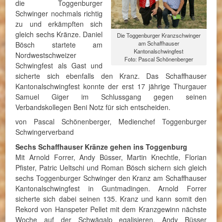
die Toggenburger
Schwinger nochmals richtig
zu und erkämpften sich
gleich sechs Kränze. Daniel
Die Toggenburger Kranzschwinger
am Schaffhauser
Bösch startete am
Kantonalschwingfest
Nordwestschweizer
Foto: Pascal Schönenberger
Schwingfest als Gast und
sicherte sich ebenfalls den Kranz. Das Schaffhauser
Kantonalschwingfest konnte der erst 17 jährige Thurgauer
Samuel Giger im Schlussgang gegen seinen
Verbandskollegen Beni Notz für sich entscheiden.
von Pascal Schönenberger, Medienchef Toggenburger
Schwingerverband
Sechs Schaffhauser Kränze gehen ins Toggenburg
Mit Arnold Forrer, Andy Büsser, Martin Knechtle, Florian
Pfister, Patric Ueltschi und Roman Bösch sichern sich gleich
sechs Toggenburger Schwinger den Kranz am Schaffhauser
Kantonalschwingfest in Guntmadingen. Arnold Forrer
sicherte sich dabei seinen 135. Kranz und kann somit den
Rekord von Hanspeter Pellet mit dem Kranzgewinn nächste
Woche auf der Schwägalp egalisieren. Andy Büsser