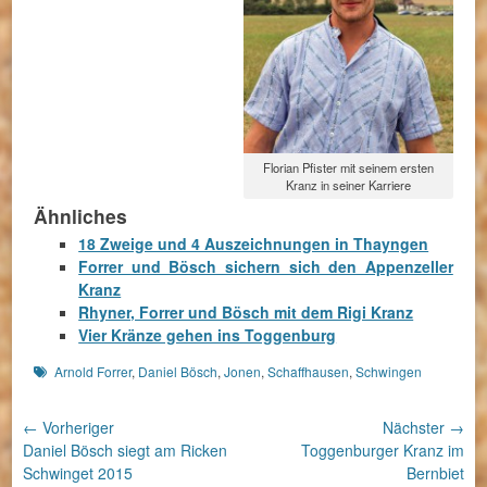
Florian Pfister mit seinem ersten
Kranz in seiner Karriere
Ähnliches
18 Zweige und 4 Auszeichnungen in Thayngen
Forrer und Bösch sichern sich den Appenzeller
Kranz
Rhyner, Forrer und Bösch mit dem Rigi Kranz
Vier Kränze gehen ins Toggenburg
Schlagworte
Arnold Forrer
,
Daniel Bösch
,
Jonen
,
Schaffhausen
,
Schwingen
Beitragsnavigation
← Vorheriger
Nächster →
Vorheriger
Nächster
Daniel Bösch siegt am Ricken
Toggenburger Kranz im
Beitrag:
Beitrag:
Schwinget 2015
Bernbiet