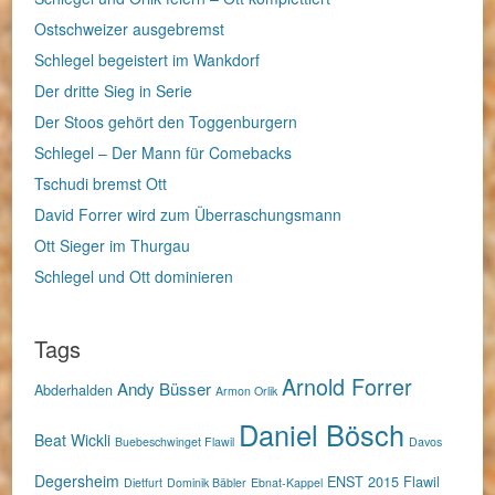
Ostschweizer ausgebremst
Schlegel begeistert im Wankdorf
Der dritte Sieg in Serie
Der Stoos gehört den Toggenburgern
Schlegel – Der Mann für Comebacks
Tschudi bremst Ott
David Forrer wird zum Überraschungsmann
Ott Sieger im Thurgau
Schlegel und Ott dominieren
Tags
Arnold Forrer
Andy Büsser
Abderhalden
Armon Orlik
Daniel Bösch
Beat Wickli
Buebeschwinget Flawil
Davos
Degersheim
ENST 2015
Flawil
Dietfurt
Dominik Bäbler
Ebnat-Kappel