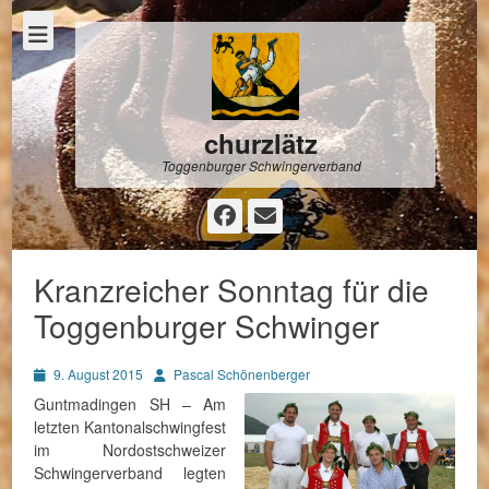
churzlätz
Toggenburger Schwingerverband
Facebook
E-
Mail
Kranzreicher Sonntag für die
Toggenburger Schwinger
Posted
Autor
9. August 2015
Pascal Schönenberger
on
Guntmadingen SH – Am
letzten Kantonalschwingfest
im Nordostschweizer
Schwingerverband legten