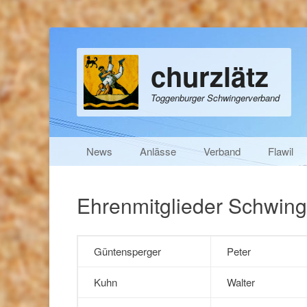
churzlätz
Toggenburger Schwingerverband
Primäres Menü
Zum
News
Anlässe
Verband
Flawil
Inhalt
springen
Ehrenmitglieder Schwing
Güntensperger
Peter
Kuhn
Walter