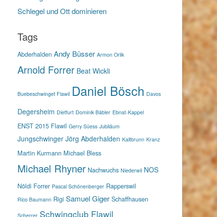
Schlegel und Ott dominieren
Tags
Andy Büsser
Abderhalden
Armon Orlik
Arnold Forrer
Beat Wickli
Daniel Bösch
Buebeschwinget Flawil
Davos
Degersheim
Dietfurt
Dominik Bäbler
Ebnat-Kappel
ENST 2015
Flawil
Gerry Süess
Jubiläum
Jungschwinger
Jörg Abderhalden
Kaltbrunn
Kranz
Martin Kurmann
Michael Bless
Michael Rhyner
NOS
Nachwuchs
Niederwil
Nöldi Forrer
Rapperswil
Pascal Schönenberger
Samuel Giger
Rigi
Schaffhausen
Rico Baumann
Schwingclub Flawil
Scherrer