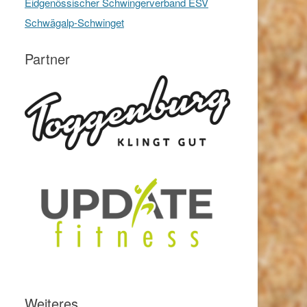
Eidgenössischer Schwingerverband ESV
Schwägalp-Schwinget
Partner
Weiteres