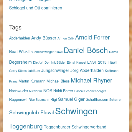
Schlegel und Ott dominieren
Tags
Arnold Forrer
Andy Büsser
Abderhalden
Armon Orlik
Daniel Bösch
Beat Wickli
Buebeschwinget Flawil
Davos
Degersheim
ENST 2015
Flawil
Dietfurt
Dominik Bäbler
Ebnat-Kappel
Jungschwinger
Jörg Abderhalden
Gerry Süess
Jubiläum
Kaltbrunn
Michael Rhyner
Martin Kurmann
Michael Bless
Kranz
NOS
Nachwuchs
Nöldi Forrer
Niederwil
Pascal Schönenberger
Samuel Giger
Rapperswil
Rigi
Schaffhausen
Rico Baumann
Scherrer
Schwingen
Schwingclub Flawil
Toggenburg
Toggenburger Schwingerverband