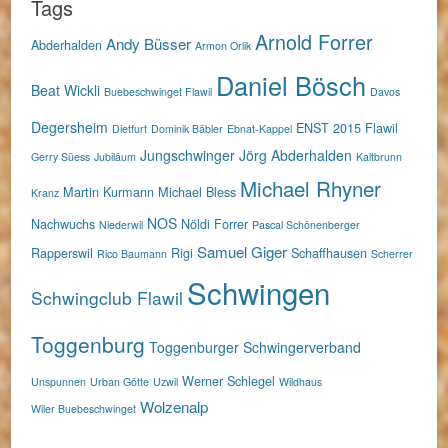
Tags
Arnold Forrer
Andy Büsser
Abderhalden
Armon Orlik
Daniel Bösch
Beat Wickli
Buebeschwinget Flawil
Davos
Degersheim
ENST 2015
Flawil
Dietfurt
Dominik Bäbler
Ebnat-Kappel
Jungschwinger
Jörg Abderhalden
Gerry Süess
Jubiläum
Kaltbrunn
Michael Rhyner
Martin Kurmann
Michael Bless
Kranz
NOS
Nachwuchs
Nöldi Forrer
Niederwil
Pascal Schönenberger
Samuel Giger
Rapperswil
Rigi
Schaffhausen
Rico Baumann
Scherrer
Schwingen
Schwingclub Flawil
Toggenburg
Toggenburger Schwingerverband
Werner Schlegel
Unspunnen
Urban Götte
Uzwil
Wildhaus
Wolzenalp
Wiler Buebeschwinget