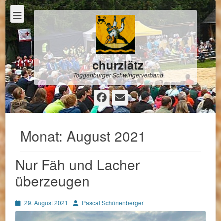
churzlätz
Toggenburger Schwingerverband
Facebook
E-
Mail
Monat:
August 2021
Nur Fäh und Lacher
überzeugen
Posted
Autor
29. August 2021
Pascal Schönenberger
on