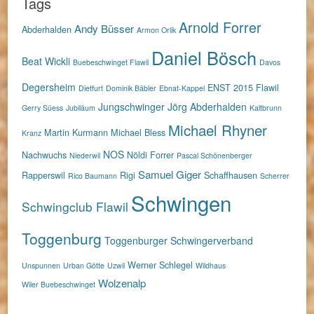
Tags
Arnold Forrer
Andy Büsser
Abderhalden
Armon Orlik
Daniel Bösch
Beat Wickli
Buebeschwinget Flawil
Davos
Degersheim
ENST 2015
Flawil
Dietfurt
Dominik Bäbler
Ebnat-Kappel
Jungschwinger
Jörg Abderhalden
Gerry Süess
Jubiläum
Kaltbrunn
Michael Rhyner
Martin Kurmann
Michael Bless
Kranz
NOS
Nachwuchs
Nöldi Forrer
Niederwil
Pascal Schönenberger
Samuel Giger
Rapperswil
Rigi
Schaffhausen
Rico Baumann
Scherrer
Schwingen
Schwingclub Flawil
Toggenburg
Toggenburger Schwingerverband
Werner Schlegel
Unspunnen
Urban Götte
Uzwil
Wildhaus
Wolzenalp
Wiler Buebeschwinget