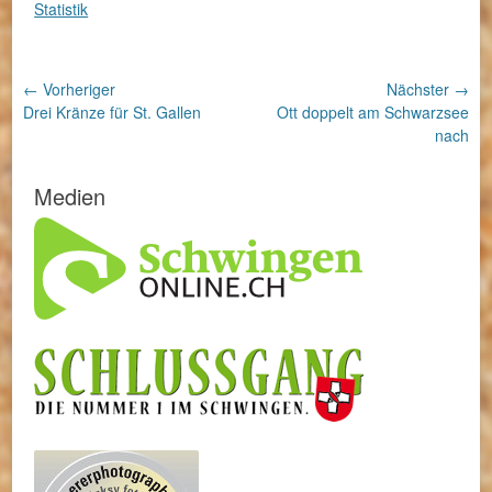
Statistik
Beitragsnavigation
← Vorheriger
Nächster →
Vorheriger
Nächster
Drei Kränze für St. Gallen
Ott doppelt am Schwarzsee
Beitrag:
Beitrag:
nach
Medien