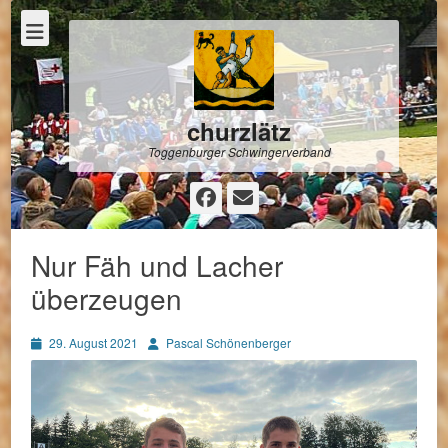
churzlätz
Toggenburger Schwingerverband
Facebook
E-
Mail
Nur Fäh und Lacher
überzeugen
Posted
Autor
29. August 2021
Pascal Schönenberger
on