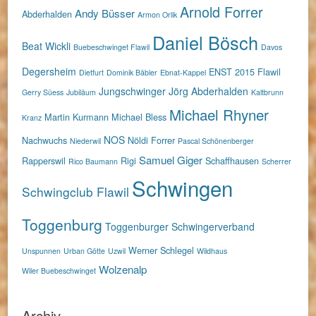
Arnold Forrer
Andy Büsser
Abderhalden
Armon Orlik
Daniel Bösch
Beat Wickli
Buebeschwinget Flawil
Davos
Degersheim
ENST 2015
Flawil
Dietfurt
Dominik Bäbler
Ebnat-Kappel
Jungschwinger
Jörg Abderhalden
Gerry Süess
Jubiläum
Kaltbrunn
Michael Rhyner
Martin Kurmann
Michael Bless
Kranz
NOS
Nachwuchs
Nöldi Forrer
Niederwil
Pascal Schönenberger
Samuel Giger
Rapperswil
Rigi
Schaffhausen
Rico Baumann
Scherrer
Schwingen
Schwingclub Flawil
Toggenburg
Toggenburger Schwingerverband
Werner Schlegel
Unspunnen
Urban Götte
Uzwil
Wildhaus
Wolzenalp
Wiler Buebeschwinget
Archiv