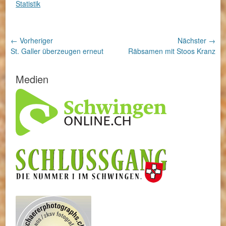
Statistik
Beitragsnavigation
← Vorheriger
Nächster →
Vorheriger
Nächster
St. Galler überzeugen erneut
Räbsamen mit Stoos Kranz
Beitrag:
Beitrag:
Medien