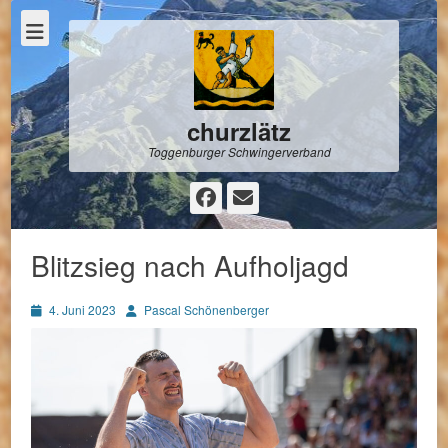
churzlätz
Toggenburger Schwingerverband
Facebook
E-
Mail
Blitzsieg nach Aufholjagd
Posted
Autor
4. Juni 2023
Pascal Schönenberger
on