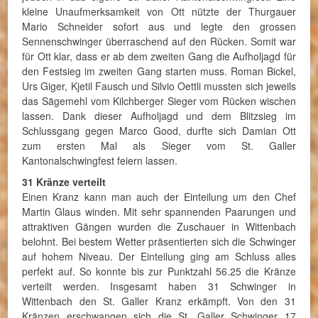
kleine Unaufmerksamkeit von Ott nützte der Thurgauer
Mario Schneider sofort aus und legte den grossen
Sennenschwinger überraschend auf den Rücken. Somit war
für Ott klar, dass er ab dem zweiten Gang die Aufholjagd für
den Festsieg im zweiten Gang starten muss. Roman Bickel,
Urs Giger, Kjetil Fausch und Silvio Oettli mussten sich jeweils
das Sägemehl vom Kilchberger Sieger vom Rücken wischen
lassen. Dank dieser Aufholjagd und dem Blitzsieg im
Schlussgang gegen Marco Good, durfte sich Damian Ott
zum ersten Mal als Sieger vom St. Galler
Kantonalschwingfest feiern lassen.
31 Kränze verteilt
Einen Kranz kann man auch der Einteilung um den Chef
Martin Glaus winden. Mit sehr spannenden Paarungen und
attraktiven Gängen wurden die Zuschauer in Wittenbach
belohnt. Bei bestem Wetter präsentierten sich die Schwinger
auf hohem Niveau. Der Einteilung ging am Schluss alles
perfekt auf. So konnte bis zur Punktzahl 56.25 die Kränze
verteilt werden. Insgesamt haben 31 Schwinger in
Wittenbach den St. Galler Kranz erkämpft. Von den 31
Kränzen erschwangen sich die St. Galler Schwinger 17