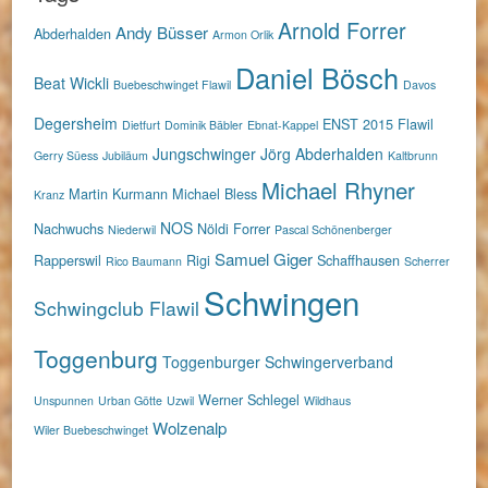
Arnold Forrer
Andy Büsser
Abderhalden
Armon Orlik
Daniel Bösch
Beat Wickli
Buebeschwinget Flawil
Davos
Degersheim
ENST 2015
Flawil
Dietfurt
Dominik Bäbler
Ebnat-Kappel
Jungschwinger
Jörg Abderhalden
Gerry Süess
Jubiläum
Kaltbrunn
Michael Rhyner
Martin Kurmann
Michael Bless
Kranz
NOS
Nachwuchs
Nöldi Forrer
Niederwil
Pascal Schönenberger
Samuel Giger
Rapperswil
Rigi
Schaffhausen
Rico Baumann
Scherrer
Schwingen
Schwingclub Flawil
Toggenburg
Toggenburger Schwingerverband
Werner Schlegel
Unspunnen
Urban Götte
Uzwil
Wildhaus
Wolzenalp
Wiler Buebeschwinget