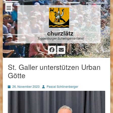
churzlätz
Toggenburger Schwingerverband
Facebook
E-
Mail
St. Galler unterstützen Urban
Götte
Posted
Autor
26. November 2023
Pascal Schönenberger
on