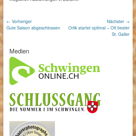
Beitragsnavigation
← Vorheriger
Nächster →
Vorheriger
Nächster
Gute Saison abgeschlossen
Orlik startet optimal – Ott bester
Beitrag:
Beitrag:
St. Galler
Medien