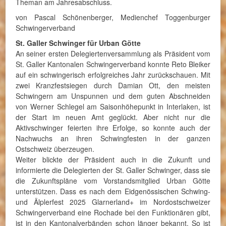
Theman am Jahresabschluss.
von Pascal Schönenberger, Medienchef Toggenburger
Schwingerverband
St. Galler Schwinger für Urban Götte
An seiner ersten Delegiertenversammlung als Präsident vom
St. Galler Kantonalen Schwingerverband konnte Reto Bleiker
auf ein schwingerisch erfolgreiches Jahr zurückschauen. Mit
zwei Kranzfestsiegen durch Damian Ott, den meisten
Schwingern am Unspunnen und dem guten Abschneiden
von Werner Schlegel am Saisonhöhepunkt in Interlaken, ist
der Start im neuen Amt geglückt. Aber nicht nur die
Aktivschwinger feierten ihre Erfolge, so konnte auch der
Nachwuchs an ihren Schwingfesten in der ganzen
Ostschweiz überzeugen.
Weiter blickte der Präsident auch in die Zukunft und
informierte die Delegierten der St. Galler Schwinger, dass sie
die Zukunftspläne vom Vorstandsmitglied Urban Götte
unterstützen. Dass es nach dem Eidgenössischen Schwing-
und Älplerfest 2025 Glarnerland+ im Nordostschweizer
Schwingerverband eine Rochade bei den Funktionären gibt,
ist in den Kantonalverbänden schon länger bekannt. So ist