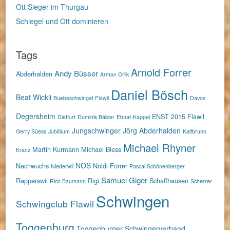
Ott Sieger im Thurgau
Schlegel und Ott dominieren
Tags
Arnold Forrer
Andy Büsser
Abderhalden
Armon Orlik
Daniel Bösch
Beat Wickli
Buebeschwinget Flawil
Davos
Degersheim
ENST 2015
Flawil
Dietfurt
Dominik Bäbler
Ebnat-Kappel
Jungschwinger
Jörg Abderhalden
Gerry Süess
Jubiläum
Kaltbrunn
Michael Rhyner
Martin Kurmann
Michael Bless
Kranz
NOS
Nachwuchs
Nöldi Forrer
Niederwil
Pascal Schönenberger
Samuel Giger
Rapperswil
Rigi
Schaffhausen
Rico Baumann
Scherrer
Schwingen
Schwingclub Flawil
Toggenburg
Toggenburger Schwingerverband