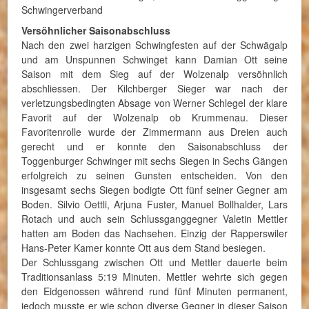
Schwingerverband
Versöhnlicher Saisonabschluss
Nach den zwei harzigen Schwingfesten auf der Schwägalp
und am Unspunnen Schwinget kann Damian Ott seine
Saison mit dem Sieg auf der Wolzenalp versöhnlich
abschliessen. Der Kilchberger Sieger war nach der
verletzungsbedingten Absage von Werner Schlegel der klare
Favorit auf der Wolzenalp ob Krummenau. Dieser
Favoritenrolle wurde der Zimmermann aus Dreien auch
gerecht und er konnte den Saisonabschluss der
Toggenburger Schwinger mit sechs Siegen in Sechs Gängen
erfolgreich zu seinen Gunsten entscheiden. Von den
insgesamt sechs Siegen bodigte Ott fünf seiner Gegner am
Boden. Silvio Oettli, Arjuna Fuster, Manuel Bollhalder, Lars
Rotach und auch sein Schlussganggegner Valetin Mettler
hatten am Boden das Nachsehen. Einzig der Rapperswiler
Hans-Peter Kamer konnte Ott aus dem Stand besiegen.
Der Schlussgang zwischen Ott und Mettler dauerte beim
Traditionsanlass 5:19 Minuten. Mettler wehrte sich gegen
den Eidgenossen während rund fünf Minuten permanent,
jedoch musste er wie schon diverse Gegner in dieser Saison