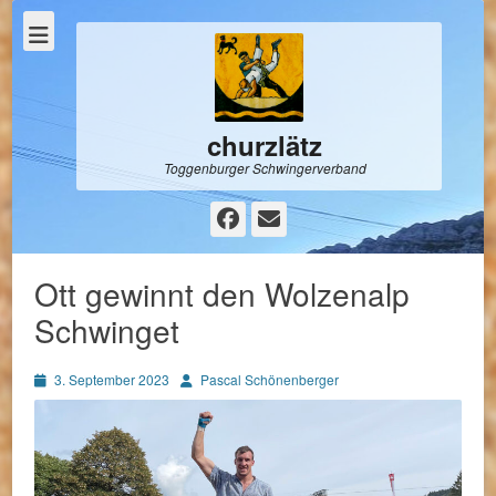
churzlätz
Toggenburger Schwingerverband
Facebook
E-
Mail
Ott gewinnt den Wolzenalp
Schwinget
Posted
Autor
3. September 2023
Pascal Schönenberger
on