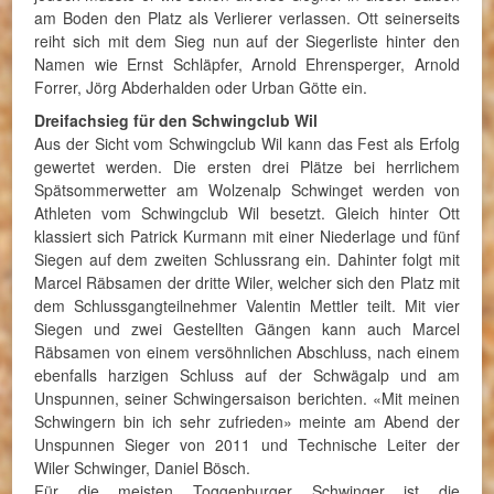
am Boden den Platz als Verlierer verlassen. Ott seinerseits
reiht sich mit dem Sieg nun auf der Siegerliste hinter den
Namen wie Ernst Schläpfer, Arnold Ehrensperger, Arnold
Forrer, Jörg Abderhalden oder Urban Götte ein.
Dreifachsieg für den Schwingclub Wil
Aus der Sicht vom Schwingclub Wil kann das Fest als Erfolg
gewertet werden. Die ersten drei Plätze bei herrlichem
Spätsommerwetter am Wolzenalp Schwinget werden von
Athleten vom Schwingclub Wil besetzt. Gleich hinter Ott
klassiert sich Patrick Kurmann mit einer Niederlage und fünf
Siegen auf dem zweiten Schlussrang ein. Dahinter folgt mit
Marcel Räbsamen der dritte Wiler, welcher sich den Platz mit
dem Schlussgangteilnehmer Valentin Mettler teilt. Mit vier
Siegen und zwei Gestellten Gängen kann auch Marcel
Räbsamen von einem versöhnlichen Abschluss, nach einem
ebenfalls harzigen Schluss auf der Schwägalp und am
Unspunnen, seiner Schwingersaison berichten. «Mit meinen
Schwingern bin ich sehr zufrieden» meinte am Abend der
Unspunnen Sieger von 2011 und Technische Leiter der
Wiler Schwinger, Daniel Bösch.
Für die meisten Toggenburger Schwinger ist die