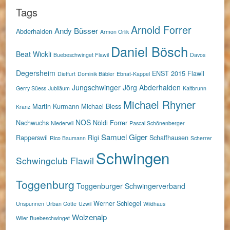
Tags
Arnold Forrer
Andy Büsser
Abderhalden
Armon Orlik
Daniel Bösch
Beat Wickli
Buebeschwinget Flawil
Davos
Degersheim
ENST 2015
Flawil
Dietfurt
Dominik Bäbler
Ebnat-Kappel
Jungschwinger
Jörg Abderhalden
Gerry Süess
Jubiläum
Kaltbrunn
Michael Rhyner
Martin Kurmann
Michael Bless
Kranz
NOS
Nachwuchs
Nöldi Forrer
Niederwil
Pascal Schönenberger
Samuel Giger
Rapperswil
Rigi
Schaffhausen
Rico Baumann
Scherrer
Schwingen
Schwingclub Flawil
Toggenburg
Toggenburger Schwingerverband
Werner Schlegel
Unspunnen
Urban Götte
Uzwil
Wildhaus
Wolzenalp
Wiler Buebeschwinget