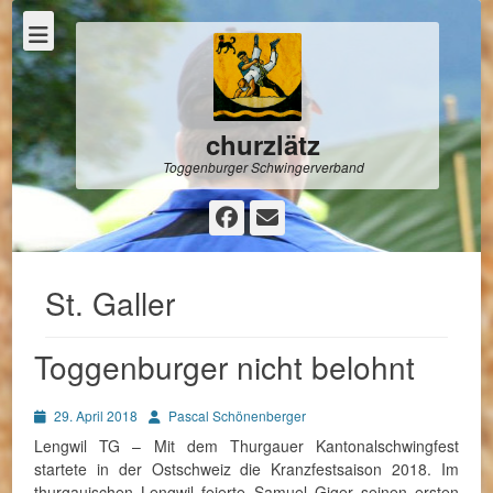
churzlätz
Toggenburger Schwingerverband
Facebook
E-
Mail
St. Galler
Toggenburger nicht belohnt
Posted
Autor
29. April 2018
Pascal Schönenberger
on
Lengwil TG – Mit dem Thurgauer Kantonalschwingfest
startete in der Ostschweiz die Kranzfestsaison 2018. Im
thurgauischen Lengwil feierte Samuel Giger seinen ersten