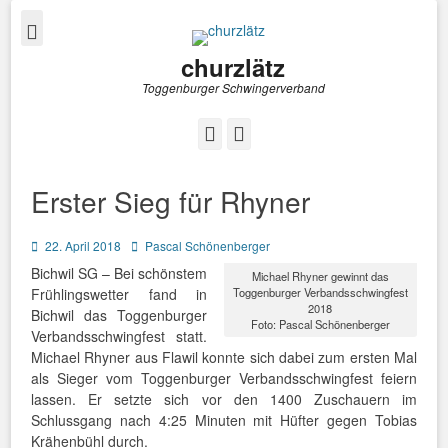
churzlätz
Toggenburger Schwingerverband
Facebook
E-
Mail
Erster Sieg für Rhyner
Posted
Autor
22. April 2018
Pascal Schönenberger
on
Bichwil SG – Bei schönstem
Michael Rhyner gewinnt das
Frühlingswetter fand in
Toggenburger Verbandsschwingfest
2018
Bichwil das Toggenburger
Foto: Pascal Schönenberger
Verbandsschwingfest statt.
Michael Rhyner aus Flawil konnte sich dabei zum ersten Mal
als Sieger vom Toggenburger Verbandsschwingfest feiern
lassen. Er setzte sich vor den 1400 Zuschauern im
Schlussgang nach 4:25 Minuten mit Hüfter gegen Tobias
Krähenbühl durch.