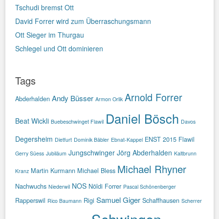
Tschudi bremst Ott
David Forrer wird zum Überraschungsmann
Ott Sieger im Thurgau
Schlegel und Ott dominieren
Tags
Arnold Forrer
Andy Büsser
Abderhalden
Armon Orlik
Daniel Bösch
Beat Wickli
Buebeschwinget Flawil
Davos
Degersheim
ENST 2015
Flawil
Dietfurt
Dominik Bäbler
Ebnat-Kappel
Jungschwinger
Jörg Abderhalden
Gerry Süess
Jubiläum
Kaltbrunn
Michael Rhyner
Martin Kurmann
Michael Bless
Kranz
NOS
Nachwuchs
Nöldi Forrer
Niederwil
Pascal Schönenberger
Samuel Giger
Rapperswil
Rigi
Schaffhausen
Rico Baumann
Scherrer