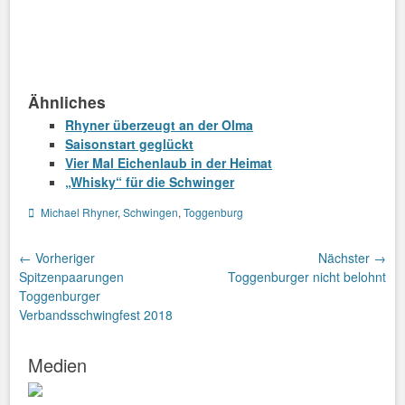
Ähnliches
Rhyner überzeugt an der Olma
Saisonstart geglückt
Vier Mal Eichenlaub in der Heimat
„Whisky“ für die Schwinger
Schlagworte
Michael Rhyner
,
Schwingen
,
Toggenburg
Beitragsnavigation
← Vorheriger
Nächster →
Vorheriger
Nächster
Spitzenpaarungen
Toggenburger nicht belohnt
Beitrag:
Beitrag:
Toggenburger
Verbandsschwingfest 2018
Medien