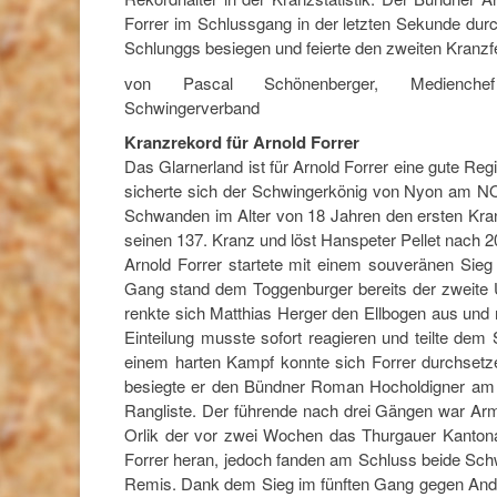
Forrer im Schlussgang in der letzten Sekunde dur
Schlunggs besiegen und feierte den zweiten Kranzfe
von Pascal Schönenberger, Medienchef
Schwingerverband
Kranzrekord für Arnold Forrer
Das Glarnerland ist für Arnold Forrer eine gute Reg
sicherte sich der Schwingerkönig von Nyon am N
Schwanden im Alter von 18 Jahren den ersten Kran
seinen 137. Kranz und löst Hanspeter Pellet nach 
Arnold Forrer startete mit einem souveränen Sie
Gang stand dem Toggenburger bereits der zweite 
renkte sich Matthias Herger den Ellbogen aus un
Einteilung musste sofort reagieren und teilte d
einem harten Kampf konnte sich Forrer durchsetz
besiegte er den Bündner Roman Hocholdigner am 
Rangliste. Der führende nach drei Gängen war Arm
Orlik der vor zwei Wochen das Thurgauer Kantonal
Forrer heran, jedoch fanden am Schluss beide Sch
Remis. Dank dem Sieg im fünften Gang gegen Andre