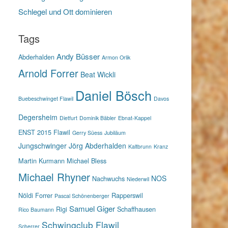
Schlegel und Ott dominieren
Tags
Andy Büsser
Abderhalden
Armon Orlik
Arnold Forrer
Beat Wickli
Daniel Bösch
Buebeschwinget Flawil
Davos
Degersheim
Dietfurt
Dominik Bäbler
Ebnat-Kappel
ENST 2015
Flawil
Gerry Süess
Jubiläum
Jungschwinger
Jörg Abderhalden
Kaltbrunn
Kranz
Martin Kurmann
Michael Bless
Michael Rhyner
NOS
Nachwuchs
Niederwil
Nöldi Forrer
Rapperswil
Pascal Schönenberger
Samuel Giger
Rigi
Schaffhausen
Rico Baumann
Schwingclub Flawil
Scherrer