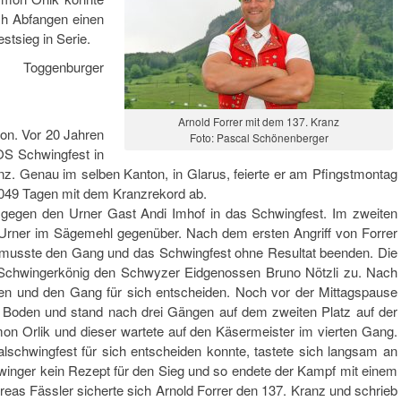
ch Abfangen einen
stsieg in Serie.
 Toggenburger
Arnold Forrer mit dem 137. Kranz
ion. Vor 20 Jahren
Foto: Pascal Schönenberger
OS Schwingfest in
z. Genau im selben Kanton, in Glarus, feierte er am Pfingstmontag
2049 Tagen mit dem Kranzrekord ab.
g gegen den Urner Gast Andi Imhof in das Schwingfest. Im zweiten
Urner im Sägemehl gegenüber. Nach dem ersten Angriff von Forrer
d musste den Gang und das Schwingfest ohne Resultat beenden. Die
em Schwingerkönig den Schwyzer Eidgenossen Bruno Nötzli zu. Nach
en und den Gang für sich entscheiden. Noch vor der Mittagspause
Boden und stand nach drei Gängen auf dem zweiten Platz auf der
on Orlik und dieser wartete auf den Käsermeister im vierten Gang.
schwingfest für sich entscheiden konnte, tastete sich langsam an
winger kein Rezept für den Sieg und so endete der Kampf mit einem
as Fässler sicherte sich Arnold Forrer den 137. Kranz und schrieb