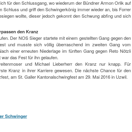
er sich für den Schlussgang, wo wiederum der Bündner Armon Orlik auf
zum Schluss und griff den Schwingerkönig immer wieder an, bis Forrer
esiegen wollte, dieser jedoch gekonnt den Schwung abfing und sich
erpassen den Kranz
laufen. Der NOS Sieger startete mit einem gestellten Gang gegen den
fest und musste sich völlig überraschend im zweiten Gang vom
ach einer erneuten Niederlage im fünften Gang gegen Reto Nötzli
war das Fest für ihn gelaufen.
reitenmoser und Michael Lieberherr den Kranz nur knapp. Für
rste Kranz in ihrer Karriere gewesen. Die nächste Chance für den
fest, am St. Galler Kantonalschwingfest am 29. Mai 2016 in Uzwil.
ger Schwinger