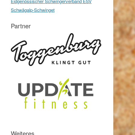
Eidgenössischer Schwingerverband ESV
Schwägalp-Schwinget
Partner
Weiteres