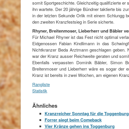
somit Sportgeschichte. Gleichzeitig qualifizierte 
ihn wartete. Der 20 jährige Bündner taktierte bis 
in der letzten Sekunde Orlik mit einem Schlungg b
den zweiten Kranzfestsieg in Serie sicherte.
Rhyner, Breitenmoser, Lieberherr und Bäbler v
Für Michael Rhyner ist das Fest nicht optimal ver
Eidgenossen Fabian Kindlimann in das Schwing
Nichtkranzer Beda Arztmann geschlagen geben. N
war der Kranz ausser Reichweite geraten und somit 
Ebenfalls verpassten Dominik Bäbler, Simon B
Breitenmoser und Lieberherr wäre es sogar der e
Kranz ist bereits in zwei Wochen, am eigenen Kranz
Rangliste
Statistik
Ähnliches
Kranzreicher Sonntag für die Toggenbur
Forrer siegt beim Comeback
Vier Kränze gehen ins Toggenburg