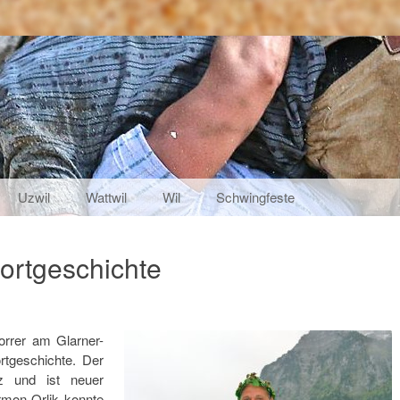
Uzwil
Wattwil
Wil
Schwingfeste
portgeschichte
rrer am Glarner-
rtgeschichte. Der
z und ist neuer
rmon Orlik konnte