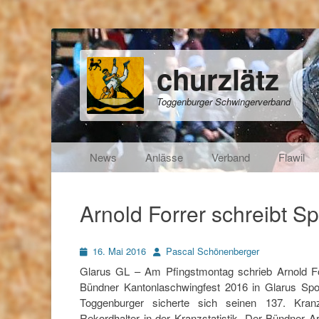
churzlätz
Toggenburger Schwingerverband
Primäres Menü
Zum
News
Anlässe
Verband
Flawil
Inhalt
springen
Arnold Forrer schreibt S
Posted
Autor
16. Mai 2016
Pascal Schönenberger
on
Glarus GL – Am Pfingstmontag schrieb Arnold Fo
Bündner Kantonlaschwingfest 2016 in Glarus Spo
Toggenburger sicherte sich seinen 137. Kran
Rekordhalter in der Kranzstatistik. Der Bündner A