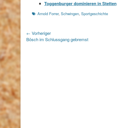
Toggenburger dominieren in Stetten
Schlagworte
Arnold Forrer
,
Schwingen
,
Sportgeschichte
Beitragsnavigation
← Vorheriger
Vorheriger
Bösch im Schlussgang gebremst
Beitrag: