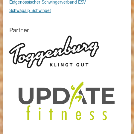
Eidgenössischer Schwingerverband ESV
Schwägalp-Schwinget
Partner