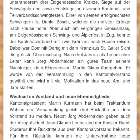
unteranderem drei Eidgenössische Kränze, Siege auf der
Schwägalp und sowie Festsiege an diversen Kantonal- und
Teilverbandsschwingfesten. Einer von seinen erfolgreichsten
Schwingern ist Daniel Bösch, welcher die meisten Erfolge
nach Hause holte. Aber auch am vergangen Grossanlass,
am Eidgenössischen Schwing- und Älplerfest in Zug, konnte
der Kantonalverband mit zwei Kränzen nach Hause reisen.
Dabei war Dominik Oertig mit dem Kranz aus St. Galler Sicht
die grösste Überraschung. Nach drei Jahren als Technischer
Leiter kann Jörg Abderhalden ein gutes Team seinem
Nachfolger, dem Eidgenossen Martin Glaus übergeben. Er
wurde von der Versammlung in den Kantonalvorstand
gewählt und wird mit viel Motivation in das neue Amt und
Jahr starten.
Wechsel im Vorstand und neue Ehrenmitglieder
Kantonalpräsident Martin Kurmann hat beim Traktandum
Wahlen der Versammlung gleich drei Rücktritte aus dem
Vorstand zu melden. Nebst Jörg Abderhalden gaben auch
der Vizepräsident Jean-Claude Leuba und der Kassier Ruedi
Studerus ihre Rücktritte aus dem Kantonalvorstand bekannt.
Für ihre Rücktritte konnten die Unterverbände neue