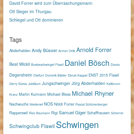
David Forrer wird zum Überraschungsmann
Ott Sieger im Thurgau
Schlegel und Ott dominieren
Tags
Arnold Forrer
Andy Büsser
Abderhalden
Armon Orlik
Daniel Bösch
Beat Wickli
Buebeschwinget Flawil
Davos
Degersheim
ENST 2015
Flawil
Dietfurt
Dominik Bäbler
Ebnat-Kappel
Jungschwinger
Jörg Abderhalden
Gerry Süess
Jubiläum
Kaltbrunn
Michael Rhyner
Martin Kurmann
Michael Bless
Kranz
NOS
Nachwuchs
Nöldi Forrer
Niederwil
Pascal Schönenberger
Samuel Giger
Rapperswil
Rigi
Schaffhausen
Rico Baumann
Scherrer
Schwingen
Schwingclub Flawil