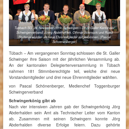
Tuebach SG, 24. November 2019, Schwingen – DV St.Galler Kantonaler
Schwingerverband. Joerg Abderhalden, Othmar Schmucki und Ruedi
Studerus wurden als neue Ehrenmitglieder aufgenommen. (Pascal
Schoenenberger)
Tübach – Am vergangenen Sonntag schlossen die St. Galler
Schwinger ihre Saison mit der jährlichen Versammlung ab.
An der kantonalen Delegiertenversammlung in Tübach
nahmen 181 Stimmberechtigte teil, welche drei neue
Vorstandsmitglieder und drei neue Ehrenmitglieder wählten.
von Pascal Schönenberger, Medienchef Toggenburger
Schwingerverband
Schwingerkönig gibt ab
Nach vier intensiven Jahren gab der Schwingerkönig Jörg
Abderhalden sein Amt als Technischer Leiter vom Kanton
ab. Zusammen mit seinen Schwingern konnte Jörg
Abderhalden diverse Erfolge feiern. Dazu gehörte