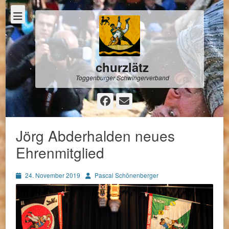
churzlätz
Toggenburger Schwingerverband
Facebook
E-
Mail
Jörg Abderhalden neues
Ehrenmitglied
Posted
Autor
24. November 2019
Pascal Schönenberger
on