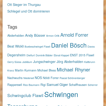
Ott Sieger im Thurgau
Schlegel und Ott dominieren
Tags
Arnold Forrer
Andy Büsser
Abderhalden
Armon Orlik
Daniel Bösch
Beat Wickli
Buebeschwinget Flawil
Davos
Degersheim
ENST 2015
Flawil
Dietfurt
Dominik Bäbler
Ebnat-Kappel
Jungschwinger
Jörg Abderhalden
Gerry Süess
Jubiläum
Kaltbrunn
Michael Rhyner
Martin Kurmann
Michael Bless
Kranz
NOS
Nachwuchs
Nöldi Forrer
Niederwil
Pascal Schönenberger
Samuel Giger
Rapperswil
Rigi
Schaffhausen
Rico Baumann
Scherrer
Schwingen
Schwingclub Flawil