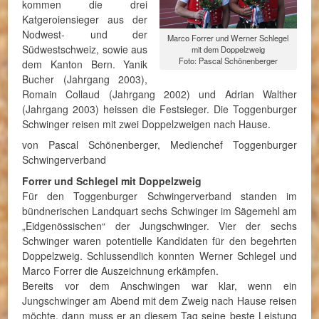
kommen die drei
Katgeroiensieger aus der
Nodwest- und der
Marco Forrer und Werner Schlegel
Südwestschweiz, sowie aus
mit dem Doppelzweig
Foto: Pascal Schönenberger
dem Kanton Bern. Yanik
Bucher (Jahrgang 2003),
Romain Collaud (Jahrgang 2002) und Adrian Walther
(Jahrgang 2003) heissen die Festsieger. Die Toggenburger
Schwinger reisen mit zwei Doppelzweigen nach Hause.
von Pascal Schönenberger, Medienchef Toggenburger
Schwingerverband
Forrer und Schlegel mit Doppelzweig
Für den Toggenburger Schwingerverband standen im
bündnerischen Landquart sechs Schwinger im Sägemehl am
„Eidgenössischen“ der Jungschwinger. Vier der sechs
Schwinger waren potentielle Kandidaten für den begehrten
Doppelzweig. Schlussendlich konnten Werner Schlegel und
Marco Forrer die Auszeichnung erkämpfen.
Bereits vor dem Anschwingen war klar, wenn ein
Jungschwinger am Abend mit dem Zweig nach Hause reisen
möchte, dann muss er an diesem Tag seine beste Leistung