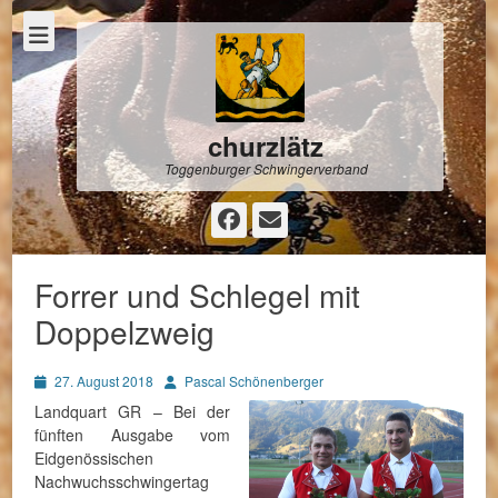
churzlätz
Toggenburger Schwingerverband
Facebook
E-
Mail
Forrer und Schlegel mit
Doppelzweig
Posted
Autor
27. August 2018
Pascal Schönenberger
on
Landquart GR – Bei der
fünften Ausgabe vom
Eidgenössischen
Nachwuchsschwingertag