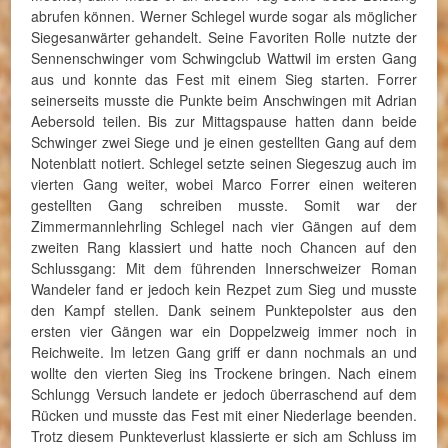
abrufen können. Werner Schlegel wurde sogar als möglicher
Siegesanwärter gehandelt. Seine Favoriten Rolle nutzte der
Sennenschwinger vom Schwingclub Wattwil im ersten Gang
aus und konnte das Fest mit einem Sieg starten. Forrer
seinerseits musste die Punkte beim Anschwingen mit Adrian
Aebersold teilen. Bis zur Mittagspause hatten dann beide
Schwinger zwei Siege und je einen gestellten Gang auf dem
Notenblatt notiert. Schlegel setzte seinen Siegeszug auch im
vierten Gang weiter, wobei Marco Forrer einen weiteren
gestellten Gang schreiben musste. Somit war der
Zimmermannlehrling Schlegel nach vier Gängen auf dem
zweiten Rang klassiert und hatte noch Chancen auf den
Schlussgang: Mit dem führenden Innerschweizer Roman
Wandeler fand er jedoch kein Rezpet zum Sieg und musste
den Kampf stellen. Dank seinem Punktepolster aus den
ersten vier Gängen war ein Doppelzweig immer noch in
Reichweite. Im letzen Gang griff er dann nochmals an und
wollte den vierten Sieg ins Trockene bringen. Nach einem
Schlungg Versuch landete er jedoch überraschend auf dem
Rücken und musste das Fest mit einer Niederlage beenden.
Trotz diesem Punkteverlust klassierte er sich am Schluss im