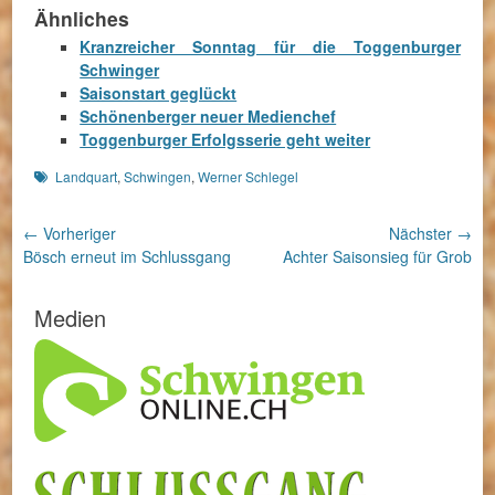
Ähnliches
Kranzreicher Sonntag für die Toggenburger
Schwinger
Saisonstart geglückt
Schönenberger neuer Medienchef
Toggenburger Erfolgsserie geht weiter
Schlagworte
Landquart
,
Schwingen
,
Werner Schlegel
Beitragsnavigation
← Vorheriger
Nächster →
Vorheriger
Nächster
Bösch erneut im Schlussgang
Achter Saisonsieg für Grob
Beitrag:
Beitrag:
Medien