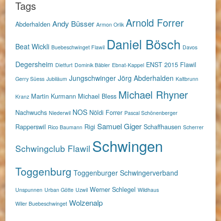
Tags
Arnold Forrer
Andy Büsser
Abderhalden
Armon Orlik
Daniel Bösch
Beat Wickli
Buebeschwinget Flawil
Davos
Degersheim
ENST 2015
Flawil
Dietfurt
Dominik Bäbler
Ebnat-Kappel
Jungschwinger
Jörg Abderhalden
Gerry Süess
Jubiläum
Kaltbrunn
Michael Rhyner
Martin Kurmann
Michael Bless
Kranz
NOS
Nachwuchs
Nöldi Forrer
Niederwil
Pascal Schönenberger
Samuel Giger
Rapperswil
Rigi
Schaffhausen
Rico Baumann
Scherrer
Schwingen
Schwingclub Flawil
Toggenburg
Toggenburger Schwingerverband
Werner Schlegel
Unspunnen
Urban Götte
Uzwil
Wildhaus
Wolzenalp
Wiler Buebeschwinget