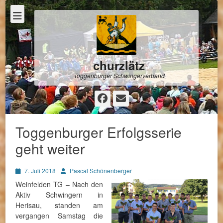
churzlätz
Toggenburger Schwingerverband
Facebook
E-
Mail
Toggenburger Erfolgsserie
geht weiter
Posted
Autor
7. Juli 2018
Pascal Schönenberger
on
Weinfelden TG – Nach den
Aktiv Schwingern in
Herisau, standen am
vergangen Samstag die