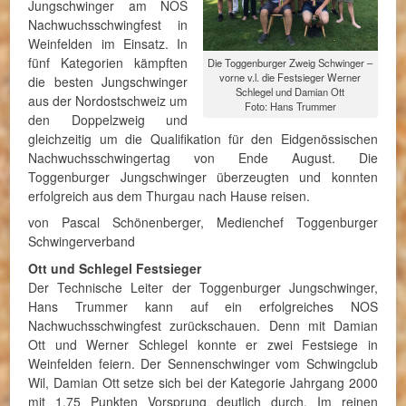
Jungschwinger am NOS
Nachwuchsschwingfest in
Weinfelden im Einsatz. In
fünf Kategorien kämpften
Die Toggenburger Zweig Schwinger –
vorne v.l. die Festsieger Werner
die besten Jungschwinger
Schlegel und Damian Ott
aus der Nordostschweiz um
Foto: Hans Trummer
den Doppelzweig und
gleichzeitig um die Qualifikation für den Eidgenössischen
Nachwuchsschwingertag von Ende August. Die
Toggenburger Jungschwinger überzeugten und konnten
erfolgreich aus dem Thurgau nach Hause reisen.
von Pascal Schönenberger, Medienchef Toggenburger
Schwingerverband
Ott und Schlegel Festsieger
Der Technische Leiter der Toggenburger Jungschwinger,
Hans Trummer kann auf ein erfolgreiches NOS
Nachwuchsschwingfest zurückschauen. Denn mit Damian
Ott und Werner Schlegel konnte er zwei Festsiege in
Weinfelden feiern. Der Sennenschwinger vom Schwingclub
Wil, Damian Ott setze sich bei der Kategorie Jahrgang 2000
mit 1.75 Punkten Vorsprung deutlich durch. Im reinen