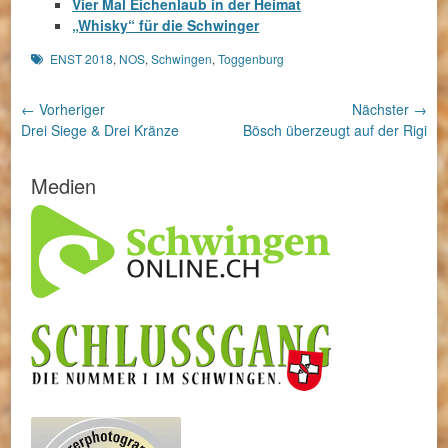
Vier Mal Eichenlaub in der Heimat
„Whisky“ für die Schwinger
Schlagworte
ENST 2018
,
NOS
,
Schwingen
,
Toggenburg
Beitragsnavigation
← Vorheriger
Nächster →
Vorheriger
Nächster
Drei Siege & Drei Kränze
Bösch überzeugt auf der Rigi
Beitrag:
Beitrag:
Medien