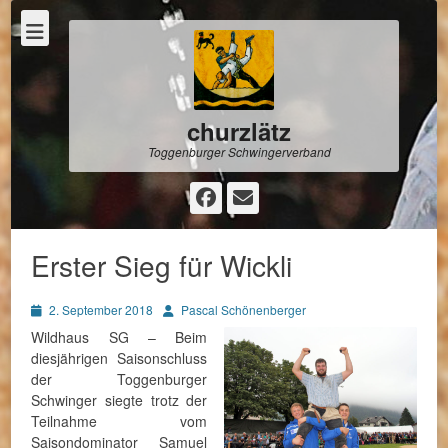
churzlätz
Toggenburger Schwingerverband
Facebook
E-
Mail
Erster Sieg für Wickli
Posted
Autor
2. September 2018
Pascal Schönenberger
on
Wildhaus SG – Beim
diesjährigen Saisonschluss
der Toggenburger
Schwinger siegte trotz der
Teilnahme vom
Saisondominator Samuel