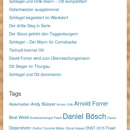
Schlegel und Orlik feiern – Ott komplettiert
Ostschweizer ausgebremst
Schlegel begeistert im Wankdorf
Der dritte Sieg in Serie
Der Stoos gehört den Toggenburgern
Schlegel – Der Mann für Comebacks
Tschudi bremst Ott
David Forrer wird zum Überraschungsmann
Ott Sieger im Thurgau
Schlegel und Ott dominieren
Tags
Arnold Forrer
Andy Büsser
Abderhalden
Armon Orlik
Daniel Bösch
Beat Wickli
Buebeschwinget Flawil
Davos
Degersheim
ENST 2015
Flawil
Dietfurt
Dominik Bäbler
Ebnat-Kappel