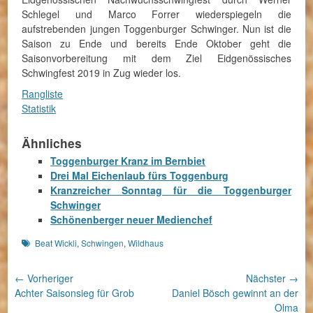
Schlegel und Marco Forrer wiederspiegeln die
aufstrebenden jungen Toggenburger Schwinger. Nun ist die
Saison zu Ende und bereits Ende Oktober geht die
Saisonvorbereitung mit dem Ziel Eidgenössisches
Schwingfest 2019 in Zug wieder los.
Rangliste
Statistik
Ähnliches
Toggenburger Kranz im Bernbiet
Drei Mal Eichenlaub fürs Toggenburg
Kranzreicher Sonntag für die Toggenburger
Schwinger
Schönenberger neuer Medienchef
Schlagworte
Beat Wickli
,
Schwingen
,
Wildhaus
Beitragsnavigation
← Vorheriger
Nächster →
Vorheriger
Nächster
Achter Saisonsieg für Grob
Daniel Bösch gewinnt an der
Beitrag:
Beitrag:
Olma