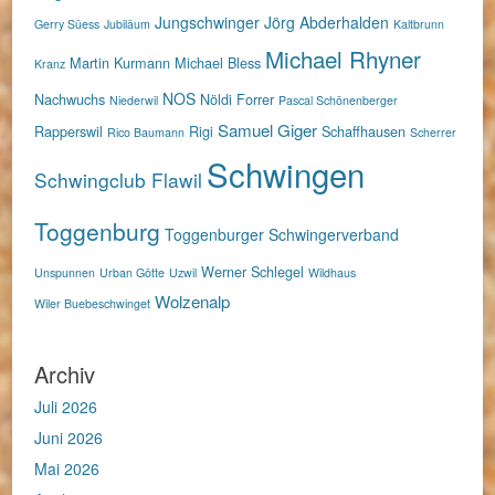
Jungschwinger
Jörg Abderhalden
Gerry Süess
Jubiläum
Kaltbrunn
Michael Rhyner
Martin Kurmann
Michael Bless
Kranz
NOS
Nachwuchs
Nöldi Forrer
Niederwil
Pascal Schönenberger
Samuel Giger
Rapperswil
Rigi
Schaffhausen
Rico Baumann
Scherrer
Schwingen
Schwingclub Flawil
Toggenburg
Toggenburger Schwingerverband
Werner Schlegel
Unspunnen
Urban Götte
Uzwil
Wildhaus
Wolzenalp
Wiler Buebeschwinget
Archiv
Juli 2026
Juni 2026
Mai 2026