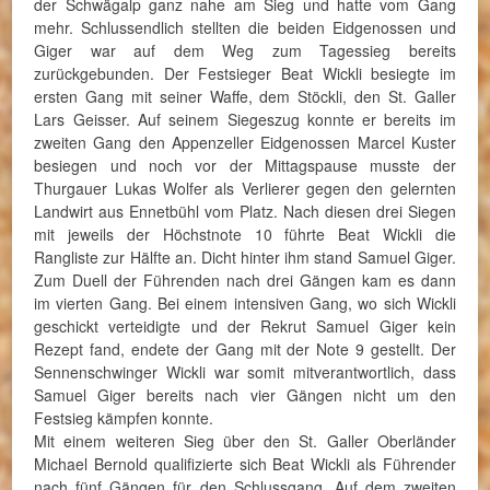
der Schwägalp ganz nahe am Sieg und hatte vom Gang
mehr. Schlussendlich stellten die beiden Eidgenossen und
Giger war auf dem Weg zum Tagessieg bereits
zurückgebunden. Der Festsieger Beat Wickli besiegte im
ersten Gang mit seiner Waffe, dem Stöckli, den St. Galler
Lars Geisser. Auf seinem Siegeszug konnte er bereits im
zweiten Gang den Appenzeller Eidgenossen Marcel Kuster
besiegen und noch vor der Mittagspause musste der
Thurgauer Lukas Wolfer als Verlierer gegen den gelernten
Landwirt aus Ennetbühl vom Platz. Nach diesen drei Siegen
mit jeweils der Höchstnote 10 führte Beat Wickli die
Rangliste zur Hälfte an. Dicht hinter ihm stand Samuel Giger.
Zum Duell der Führenden nach drei Gängen kam es dann
im vierten Gang. Bei einem intensiven Gang, wo sich Wickli
geschickt verteidigte und der Rekrut Samuel Giger kein
Rezept fand, endete der Gang mit der Note 9 gestellt. Der
Sennenschwinger Wickli war somit mitverantwortlich, dass
Samuel Giger bereits nach vier Gängen nicht um den
Festsieg kämpfen konnte.
Mit einem weiteren Sieg über den St. Galler Oberländer
Michael Bernold qualifizierte sich Beat Wickli als Führender
nach fünf Gängen für den Schlussgang. Auf dem zweiten