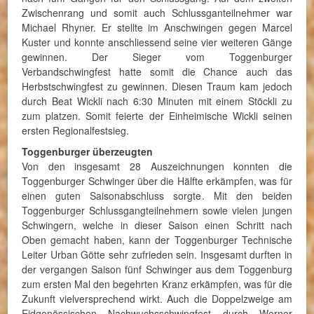
Zwischenrang und somit auch Schlussganteilnehmer war
Michael Rhyner. Er stellte im Anschwingen gegen Marcel
Kuster und konnte anschliessend seine vier weiteren Gänge
gewinnen. Der Sieger vom Toggenburger
Verbandschwingfest hatte somit die Chance auch das
Herbstschwingfest zu gewinnen. Diesen Traum kam jedoch
durch Beat Wickli nach 6:30 Minuten mit einem Stöckli zu
zum platzen. Somit feierte der Einheimische Wickli seinen
ersten Regionalfestsieg.
Toggenburger überzeugten
Von den insgesamt 28 Auszeichnungen konnten die
Toggenburger Schwinger über die Hälfte erkämpfen, was für
einen guten Saisonabschluss sorgte. Mit den beiden
Toggenburger Schlussgangteilnehmern sowie vielen jungen
Schwingern, welche in dieser Saison einen Schritt nach
Oben gemacht haben, kann der Toggenburger Technische
Leiter Urban Götte sehr zufrieden sein. Insgesamt durften in
der vergangen Saison fünf Schwinger aus dem Toggenburg
zum ersten Mal den begehrten Kranz erkämpfen, was für die
Zukunft vielversprechend wirkt. Auch die Doppelzweige am
Eidgenössischen Nachwuchsschwingfest durch Werner