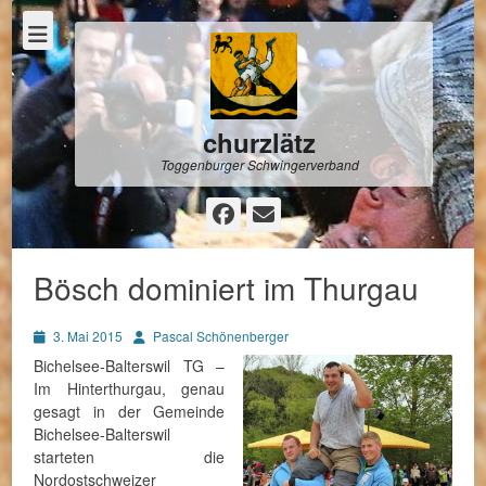
churzlätz
Toggenburger Schwingerverband
Facebook
E-
Mail
Bösch dominiert im Thurgau
Posted
Autor
3. Mai 2015
Pascal Schönenberger
on
Bichelsee-Balterswil TG –
Im Hinterthurgau, genau
gesagt in der Gemeinde
Bichelsee-Balterswil
starteten die
Nordostschweizer