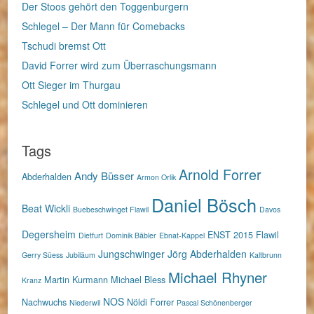
Der Stoos gehört den Toggenburgern
Schlegel – Der Mann für Comebacks
Tschudi bremst Ott
David Forrer wird zum Überraschungsmann
Ott Sieger im Thurgau
Schlegel und Ott dominieren
Tags
Arnold Forrer
Andy Büsser
Abderhalden
Armon Orlik
Daniel Bösch
Beat Wickli
Buebeschwinget Flawil
Davos
Degersheim
ENST 2015
Flawil
Dietfurt
Dominik Bäbler
Ebnat-Kappel
Jungschwinger
Jörg Abderhalden
Gerry Süess
Jubiläum
Kaltbrunn
Michael Rhyner
Martin Kurmann
Michael Bless
Kranz
NOS
Nachwuchs
Nöldi Forrer
Niederwil
Pascal Schönenberger