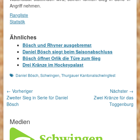
Angriff nehmen.
Rangliste
Statistik
Ähnliches
Bösch und Rhyner ausgebremst
Daniel Bösch siegt beim Saisonabschluss
Bösch öffnet Orlik die Türe zum Sieg
Drei Kränze im Hockeypalast
Schlagworte
Daniel Bösch
,
Schwingen
,
Thurgauer Kantonalschwingfest
Beitragsnavigation
← Vorheriger
Nächster →
Vorheriger
Nächster
Zweiter Sieg in Serie für Daniel
Zwei Kränze für das
Beitrag:
Beitrag:
Bösch
Toggenburg
Medien