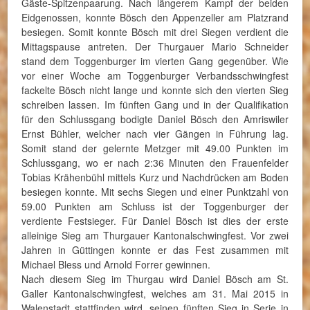
Gäste-Spitzenpaarung. Nach längerem Kampf der beiden
Eidgenossen, konnte Bösch den Appenzeller am Platzrand
besiegen. Somit konnte Bösch mit drei Siegen verdient die
Mittagspause antreten. Der Thurgauer Mario Schneider
stand dem Toggenburger im vierten Gang gegenüber. Wie
vor einer Woche am Toggenburger Verbandsschwingfest
fackelte Bösch nicht lange und konnte sich den vierten Sieg
schreiben lassen. Im fünften Gang und in der Qualifikation
für den Schlussgang bodigte Daniel Bösch den Amriswiler
Ernst Bühler, welcher nach vier Gängen in Führung lag.
Somit stand der gelernte Metzger mit 49.00 Punkten im
Schlussgang, wo er nach 2:36 Minuten den Frauenfelder
Tobias Krähenbühl mittels Kurz und Nachdrücken am Boden
besiegen konnte. Mit sechs Siegen und einer Punktzahl von
59.00 Punkten am Schluss ist der Toggenburger der
verdiente Festsieger. Für Daniel Bösch ist dies der erste
alleinige Sieg am Thurgauer Kantonalschwingfest. Vor zwei
Jahren in Güttingen konnte er das Fest zusammen mit
Michael Bless und Arnold Forrer gewinnen.
Nach diesem Sieg im Thurgau wird Daniel Bösch am St.
Galler Kantonalschwingfest, welches am 31. Mai 2015 in
Walenstadt stattfinden wird, seinen fünften Sieg in Serie in