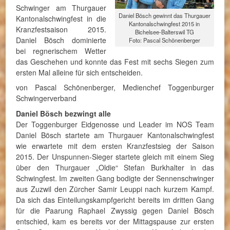
Schwinger am Thurgauer
Daniel Bösch gewinnt das Thurgauer
Kantonalschwingfest in die
Kantonalschwingfest 2015 in
Kranzfestsaison 2015.
Bichelsee-Balterswil TG
Daniel Bösch dominierte
Foto: Pascal Schönenberger
bei regnerischem Wetter
das Geschehen und konnte das Fest mit sechs Siegen zum
ersten Mal alleine für sich entscheiden.
von Pascal Schönenberger, Medienchef Toggenburger
Schwingerverband
Daniel Bösch bezwingt alle
Der Toggenburger Eidgenosse und Leader im NOS Team
Daniel Bösch startete am Thurgauer Kantonalschwingfest
wie erwartete mit dem ersten Kranzfestsieg der Saison
2015. Der Unspunnen-Sieger startete gleich mit einem Sieg
über den Thurgauer „Oldie“ Stefan Burkhalter in das
Schwingfest. Im zweiten Gang bodigte der Sennenschwinger
aus Zuzwil den Zürcher Samir Leuppi nach kurzem Kampf.
Da sich das Einteilungskampfgericht bereits im dritten Gang
für die Paarung Raphael Zwyssig gegen Daniel Bösch
entschied, kam es bereits vor der Mittagspause zur ersten