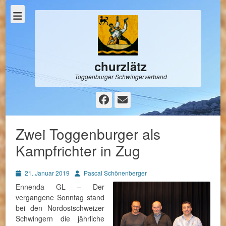
churzlätz
Toggenburger Schwingerverband
Facebook
E-
Mail
Zwei Toggenburger als
Kampfrichter in Zug
Posted
Autor
21. Januar 2019
Pascal Schönenberger
on
Ennenda GL – Der
vergangene Sonntag stand
bei den Nordostschweizer
Schwingern die jährliche