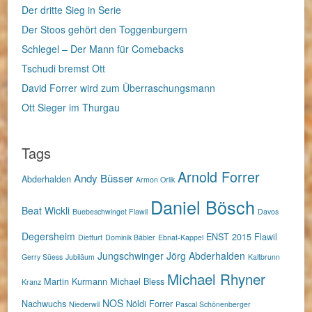
Der dritte Sieg in Serie
Der Stoos gehört den Toggenburgern
Schlegel – Der Mann für Comebacks
Tschudi bremst Ott
David Forrer wird zum Überraschungsmann
Ott Sieger im Thurgau
Tags
Arnold Forrer
Andy Büsser
Abderhalden
Armon Orlik
Daniel Bösch
Beat Wickli
Buebeschwinget Flawil
Davos
Degersheim
ENST 2015
Flawil
Dietfurt
Dominik Bäbler
Ebnat-Kappel
Jungschwinger
Jörg Abderhalden
Gerry Süess
Jubiläum
Kaltbrunn
Michael Rhyner
Martin Kurmann
Michael Bless
Kranz
NOS
Nachwuchs
Nöldi Forrer
Niederwil
Pascal Schönenberger