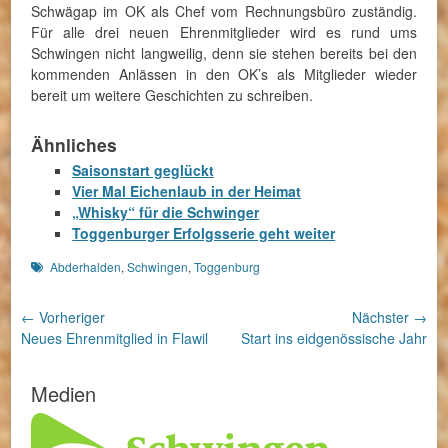
Schwägap im OK als Chef vom Rechnungsbüro zuständig.
Für alle drei neuen Ehrenmitglieder wird es rund ums
Schwingen nicht langweilig, denn sie stehen bereits bei den
kommenden Anlässen in den OK’s als Mitglieder wieder
bereit um weitere Geschichten zu schreiben.
Ähnliches
Saisonstart geglückt
Vier Mal Eichenlaub in der Heimat
„Whisky“ für die Schwinger
Toggenburger Erfolgsserie geht weiter
Schlagworte
Abderhalden
,
Schwingen
,
Toggenburg
Beitragsnavigation
← Vorheriger
Nächster →
Vorheriger
Nächster
Neues Ehrenmitglied in Flawil
Start ins eidgenössische Jahr
Beitrag:
Beitrag:
Medien