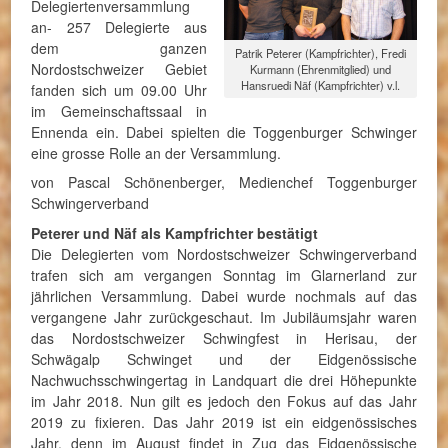
Delegiertenversammlung
an- 257 Delegierte aus
dem ganzen
Patrik Peterer (Kampfrichter), Fredi
Nordostschweizer Gebiet
Kurmann (Ehrenmitglied) und
Hansruedi Näf (Kampfrichter) v.l.
fanden sich um 09.00 Uhr
im Gemeinschaftssaal in
Ennenda ein. Dabei spielten die Toggenburger Schwinger
eine grosse Rolle an der Versammlung.
von Pascal Schönenberger, Medienchef Toggenburger
Schwingerverband
Peterer und Näf als Kampfrichter bestätigt
Die Delegierten vom Nordostschweizer Schwingerverband
trafen sich am vergangen Sonntag im Glarnerland zur
jährlichen Versammlung. Dabei wurde nochmals auf das
vergangene Jahr zurückgeschaut. Im Jubiläumsjahr waren
das Nordostschweizer Schwingfest in Herisau, der
Schwägalp Schwinget und der Eidgenössische
Nachwuchsschwingertag in Landquart die drei Höhepunkte
im Jahr 2018. Nun gilt es jedoch den Fokus auf das Jahr
2019 zu fixieren. Das Jahr 2019 ist ein eidgenössisches
Jahr, denn im August findet in Zug das Eidgenössische