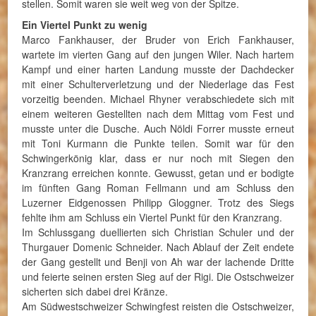
stellen. Somit waren sie weit weg von der Spitze.
Ein Viertel Punkt zu wenig
Marco Fankhauser, der Bruder von Erich Fankhauser,
wartete im vierten Gang auf den jungen Wiler. Nach hartem
Kampf und einer harten Landung musste der Dachdecker
mit einer Schulterverletzung und der Niederlage das Fest
vorzeitig beenden. Michael Rhyner verabschiedete sich mit
einem weiteren Gestellten nach dem Mittag vom Fest und
musste unter die Dusche. Auch Nöldi Forrer musste erneut
mit Toni Kurmann die Punkte teilen. Somit war für den
Schwingerkönig klar, dass er nur noch mit Siegen den
Kranzrang erreichen konnte. Gewusst, getan und er bodigte
im fünften Gang Roman Fellmann und am Schluss den
Luzerner Eidgenossen Philipp Gloggner. Trotz des Siegs
fehlte ihm am Schluss ein Viertel Punkt für den Kranzrang.
Im Schlussgang duellierten sich Christian Schuler und der
Thurgauer Domenic Schneider. Nach Ablauf der Zeit endete
der Gang gestellt und Benji von Ah war der lachende Dritte
und feierte seinen ersten Sieg auf der Rigi. Die Ostschweizer
sicherten sich dabei drei Kränze.
Am Südwestschweizer Schwingfest reisten die Ostschweizer,