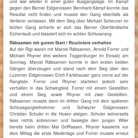
und war wieder in einer guten Ausgangslage. Im Kampf
gegen den Berner Eidgenossen Bernhard Kämpf konnte das
Resultat nicht finden und musste den Gang ebenfalls als
Verlierer verlassen. Mit dem Sieg über Michael Scheuner im
letzten Gang sicherte er sich das Berner Oberländische
Eichenlaub und klassiert sich im achten Schlussrang.
Räbsamen mit gutem Start / Routiniers verhalten
Auf der Rigi waren mit Marcel Räbsamen, Arnold Forrer und
Michael Rhyner drei weitere Toggenburger im Einsatz am
Sonntag. Marcel Räbsamen konnte in den ersten beiden
Gängen überzeugen und stand nach dem Sieg über den
Luzerner Eidgenossen Erich Fankhauser ganz vorne auf der
Rangliste. Forrer und Rhyner starteten jedoch sehr
verhalten in das Schwingfest. Forrer mit einem Gestellten
und einem Sieg, sowie Rhyner mit zwei Gestellten.
Räbsamen musste dann im dritten Gang mit dem späteren
Schlussgangteilnehmer und Schwyzer Eidgenossen
Christian Schuler in die Hosen steigen. Schuler seinerseits
liess nichts anbrennen und besiegte den jungen Wiler
bereits beim dritten Mal Grifffassen. Rhyner kassierte vor
dem Mittag die erste Niederlage und Forrer musste erneut