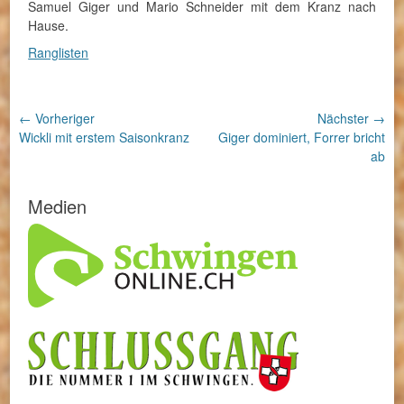
Samuel Giger und Mario Schneider mit dem Kranz nach
Hause.
Ranglisten
Beitragsnavigation
← Vorheriger
Nächster →
Vorheriger
Nächster
Wickli mit erstem Saisonkranz
Giger dominiert, Forrer bricht
Beitrag:
Beitrag:
ab
Medien