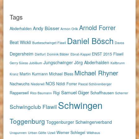
Tags
Arnold Forrer
Andy Büsser
Abderhalden
Armon Orlik
Daniel Bösch
Beat Wickli
Buebeschwinget Flawil
Davos
Degersheim
ENST 2015
Flawil
Dietfurt
Dominik Bäbler
Ebnat-Kappel
Jungschwinger
Jörg Abderhalden
Gerry Süess
Jubiläum
Kaltbrunn
Michael Rhyner
Martin Kurmann
Michael Bless
Kranz
NOS
Nachwuchs
Nöldi Forrer
Niederwil
Pascal Schönenberger
Samuel Giger
Rapperswil
Rigi
Schaffhausen
Rico Baumann
Scherrer
Schwingen
Schwingclub Flawil
Toggenburg
Toggenburger Schwingerverband
Werner Schlegel
Unspunnen
Urban Götte
Uzwil
Wildhaus