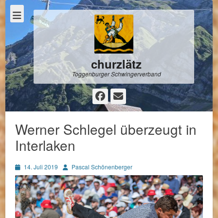
churzlätz
Toggenburger Schwingerverband
Facebook
E-
Mail
Werner Schlegel überzeugt in
Interlaken
Posted
Autor
14. Juli 2019
Pascal Schönenberger
on