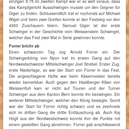
einzigen 9.75 im zweiten Kampf war er so weit voraus, dass
das Kampfgericht Ausschwingen musste um den Gegner für
Giger zu finden. Schlussendlich traf er nochmals auf Michael
Wiget und beim zwei Greifen konnte er den Festsieg vor den
4950 Zuschauern feiern. Samuel Giger ist der erste
Schwinger in der Geschichte vom Weissenstein Schwinget,
welcher das Fest zwei Mal in Serie gewinnen konnte.
Forrer bricht ab
Einen schwarzen Tag zog Arnold Forrer ein. Der
Schwingerkönig von Nyon traf im ersten Gang auf den
Nordwestschweizer Mittelschwinger Joel Strebel. Erster Zug,
erste Niederlage, so war der Start von Forrer in das Fest.
Die angeschlagene Hüfte war beim Käsermeister bereits
wieder bemerkbar. Auch gegen den Hasliberger Kilian von
Weissenfluh kam er nicht auf Touren und der Turner
Schwinger aus dem Kanton Bern konnte ihn bezwingen. Ein
weiterer Mittelschwinger, welcher den König besiegte. Somit
war der Start für Forrer richtig schwarz und es zeichnete
sich im dritten Gang die dritte Enttäuschung ab. Auch Kaj
Hügli aus der Nordwestschweiz konnte ihm die Punkte mit
einem gestellten Gang abnehmen. Forrer gab anschliessend