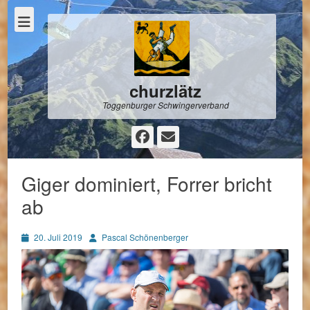
churzlätz
Toggenburger Schwingerverband
Facebook
E-
Mail
Giger dominiert, Forrer bricht
ab
Posted
Autor
20. Juli 2019
Pascal Schönenberger
on