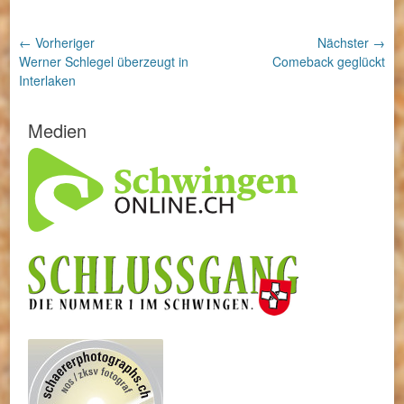
Beitragsnavigation
← Vorheriger
Nächster →
Vorheriger
Nächster
Werner Schlegel überzeugt in
Comeback geglückt
Beitrag:
Beitrag:
Interlaken
Medien