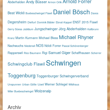
Arnold Forrer
Andy Büsser
Abderhalden
Armon Orlik
Daniel Bösch
Beat Wickli
Buebeschwinget Flawil
Davos
Degersheim
ENST 2015
Flawil
Dietfurt
Dominik Bäbler
Ebnat-Kappel
Jungschwinger
Jörg Abderhalden
Gerry Süess
Jubiläum
Kaltbrunn
Michael Rhyner
Martin Kurmann
Michael Bless
Kranz
NOS
Nachwuchs
Nöldi Forrer
Niederwil
Pascal Schönenberger
Samuel Giger
Rapperswil
Rigi
Schaffhausen
Rico Baumann
Scherrer
Schwingen
Schwingclub Flawil
Toggenburg
Toggenburger Schwingerverband
Werner Schlegel
Unspunnen
Urban Götte
Uzwil
Wildhaus
Wolzenalp
Wiler Buebeschwinget
Archiv