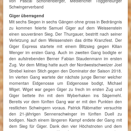
von Pascal Schönenberger, Medienchef Toggenburger
Schwingerverband
Giger überragend
Mit sechs Siegen in sechs Gängen ohne gross in Bedrängnis
zu kommen feierte Samuel Giger auf dem Weissenstein
einen souveränen Sieg. Der Thurgauer, bestritt nach seiner
Verletzung auf dem Weissenstein das dritte Kranzfest. Der
Giger Express startete mit einem Blitzsieg gegen Kilian
Wenger im ersten Gang. Auch im zweiten Gang bodigte er
den aufstrebenden Berner Fabian Staudenmann im ersten
Zug. Vor dem Mittag hatte auch der Nordwestschweizer Joel
Strebel keinen Stich gegen den Dominator der Saison 2018.
Im vierten Gang wartete der nächste junge Berner welcher
momentan Eidgenosse um Eidgenosse bodigt, Michael
Wiget. Wiget war gegen Giger zu frech im ersten Zug und
Giger bettete ihn mit dem Wyberhaken ins Sägemehl.
Bereits vor dem fünften Gang war er mit den Punkten den
restlichen Schwingern voraus. Patrick Räbmatter versuchte
den 21-jährigen Sennenschwinger im fünften Duell zu
bodigen. Nach einem längeren Kampf endete der Gang mit
dem Sieg für Giger. Dank den vier Höchstnoten und dem