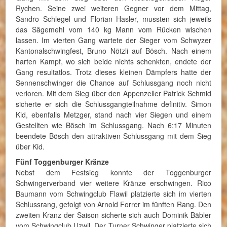
Rychen. Seine zwei weiteren Gegner vor dem Mittag,
Sandro Schlegel und Florian Hasler, mussten sich jeweils
das Sägemehl vom 140 kg Mann vom Rücken wischen
lassen. Im vierten Gang wartete der Sieger vom Schwyzer
Kantonalschwingfest, Bruno Nötzli auf Bösch. Nach einem
harten Kampf, wo sich beide nichts schenkten, endete der
Gang resultatlos. Trotz dieses kleinen Dämpfers hatte der
Sennenschwinger die Chance auf Schlussgang noch nicht
verloren. Mit dem Sieg über den Appenzeller Patrick Schmid
sicherte er sich die Schlussgangteilnahme definitiv. Simon
Kid, ebenfalls Metzger, stand nach vier Siegen und einem
Gestellten wie Bösch im Schlussgang. Nach 6:17 Minuten
beendete Bösch den attraktiven Schlussgang mit dem Sieg
über Kid.
Fünf Toggenburger Kränze
Nebst dem Festsieg konnte der Toggenburger
Schwingerverband vier weitere Kränze erschwingen. Rico
Baumann vom Schwingclub Flawil platzierte sich im vierten
Schlussrang, gefolgt von Arnold Forrer im fünften Rang. Den
zweiten Kranz der Saison sicherte sich auch Dominik Bäbler
vom Schwingclub Uzwil. Der Turner Schwinger platzierte sich