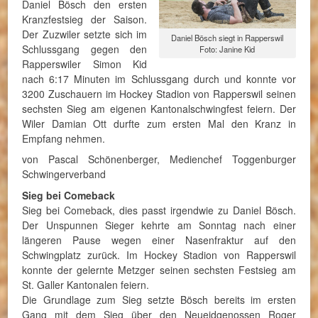
Daniel Bösch den ersten
Kranzfestsieg der Saison.
Der Zuzwiler setzte sich im
Daniel Bösch siegt in Rapperswil
Schlussgang gegen den
Foto: Janine Kid
Rapperswiler Simon Kid
nach 6:17 Minuten im Schlussgang durch und konnte vor
3200 Zuschauern im Hockey Stadion von Rapperswil seinen
sechsten Sieg am eigenen Kantonalschwingfest feiern. Der
Wiler Damian Ott durfte zum ersten Mal den Kranz in
Empfang nehmen.
von Pascal Schönenberger, Medienchef Toggenburger
Schwingerverband
Sieg bei Comeback
Sieg bei Comeback, dies passt irgendwie zu Daniel Bösch.
Der Unspunnen Sieger kehrte am Sonntag nach einer
längeren Pause wegen einer Nasenfraktur auf den
Schwingplatz zurück. Im Hockey Stadion von Rapperswil
konnte der gelernte Metzger seinen sechsten Festsieg am
St. Galler Kantonalen feiern.
Die Grundlage zum Sieg setzte Bösch bereits im ersten
Gang mit dem Sieg über den Neueidgenossen Roger