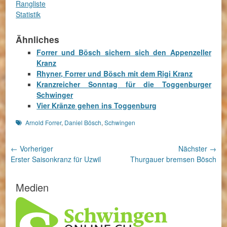
Rangliste
Statistik
Ähnliches
Forrer und Bösch sichern sich den Appenzeller
Kranz
Rhyner, Forrer und Bösch mit dem Rigi Kranz
Kranzreicher Sonntag für die Toggenburger
Schwinger
Vier Kränze gehen ins Toggenburg
Schlagworte
Arnold Forrer
,
Daniel Bösch
,
Schwingen
Beitragsnavigation
← Vorheriger
Nächster →
Vorheriger
Nächster
Erster Saisonkranz für Uzwil
Thurgauer bremsen Bösch
Beitrag:
Beitrag:
Medien