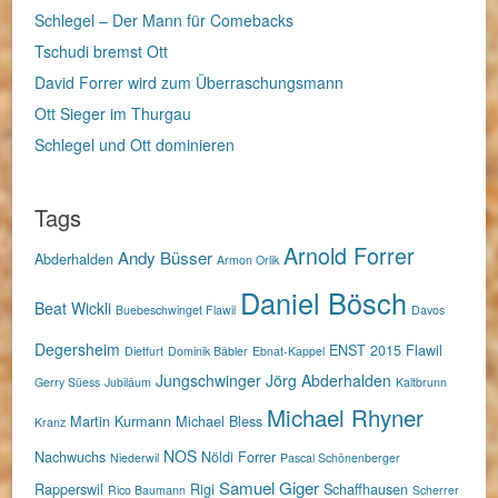
Schlegel – Der Mann für Comebacks
Tschudi bremst Ott
David Forrer wird zum Überraschungsmann
Ott Sieger im Thurgau
Schlegel und Ott dominieren
Tags
Arnold Forrer
Andy Büsser
Abderhalden
Armon Orlik
Daniel Bösch
Beat Wickli
Buebeschwinget Flawil
Davos
Degersheim
ENST 2015
Flawil
Dietfurt
Dominik Bäbler
Ebnat-Kappel
Jungschwinger
Jörg Abderhalden
Gerry Süess
Jubiläum
Kaltbrunn
Michael Rhyner
Martin Kurmann
Michael Bless
Kranz
NOS
Nachwuchs
Nöldi Forrer
Niederwil
Pascal Schönenberger
Samuel Giger
Rapperswil
Rigi
Schaffhausen
Rico Baumann
Scherrer