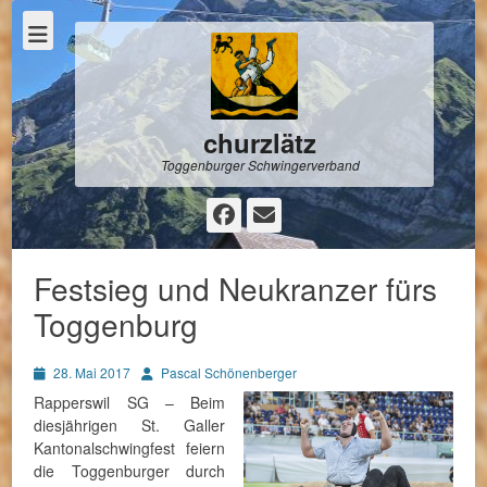
churzlätz
Toggenburger Schwingerverband
Facebook
E-
Mail
Festsieg und Neukranzer fürs
Toggenburg
Posted
Autor
28. Mai 2017
Pascal Schönenberger
on
Rapperswil SG – Beim
diesjährigen St. Galler
Kantonalschwingfest feiern
die Toggenburger durch