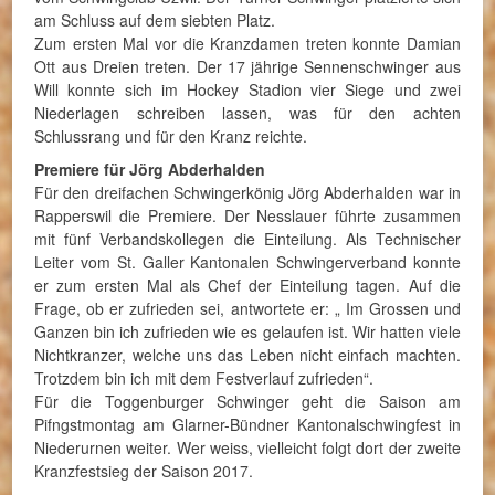
am Schluss auf dem siebten Platz.
Zum ersten Mal vor die Kranzdamen treten konnte Damian
Ott aus Dreien treten. Der 17 jährige Sennenschwinger aus
Will konnte sich im Hockey Stadion vier Siege und zwei
Niederlagen schreiben lassen, was für den achten
Schlussrang und für den Kranz reichte.
Premiere für Jörg Abderhalden
Für den dreifachen Schwingerkönig Jörg Abderhalden war in
Rapperswil die Premiere. Der Nesslauer führte zusammen
mit fünf Verbandskollegen die Einteilung. Als Technischer
Leiter vom St. Galler Kantonalen Schwingerverband konnte
er zum ersten Mal als Chef der Einteilung tagen. Auf die
Frage, ob er zufrieden sei, antwortete er: „ Im Grossen und
Ganzen bin ich zufrieden wie es gelaufen ist. Wir hatten viele
Nichtkranzer, welche uns das Leben nicht einfach machten.
Trotzdem bin ich mit dem Festverlauf zufrieden“.
Für die Toggenburger Schwinger geht die Saison am
Pifngstmontag am Glarner-Bündner Kantonalschwingfest in
Niederurnen weiter. Wer weiss, vielleicht folgt dort der zweite
Kranzfestsieg der Saison 2017.