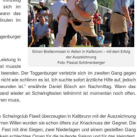
e sich im
ewann das
inuten im
genburger
Simon Breitenmoser in Aktion in Kaltbrunn – mit dem Erfolg
der Auszeichnung
Leistung in
Foto: Pascal Schönenberger
est musste
 beenden. Der Toggenburger verletzte sich im zweiten Gang gegen
ht wie schlimm es ist. Ich suchte sofort ärztliche Hilfe auf, jedoch
hwunden ist.“ erwähnte Daniel Bösch am Nachmittag. Wann das
nd wieder an Schwingfesten teilnimmt ist momentan noch offen.
onen muss.
Schwingclub Flawil überzeugten in Kaltbrunn mit der Auszeichnung
nen Willen wurden sie schon öfters zur Knacknuss der Gegner. Die
est mit drei Siegen, zwei Niederlagen und einem gestellten Gang
ein schlechtes Omen für die laufende Saison und für das Heimfest,