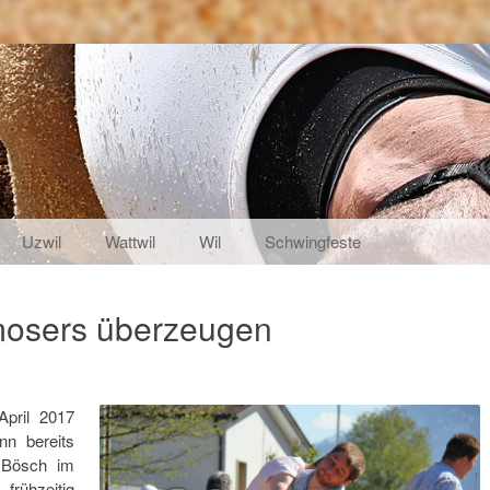
Uzwil
Wattwil
Wil
Schwingfeste
nmosers überzeugen
pril 2017
nn bereits
l Bösch im
rühzeitig