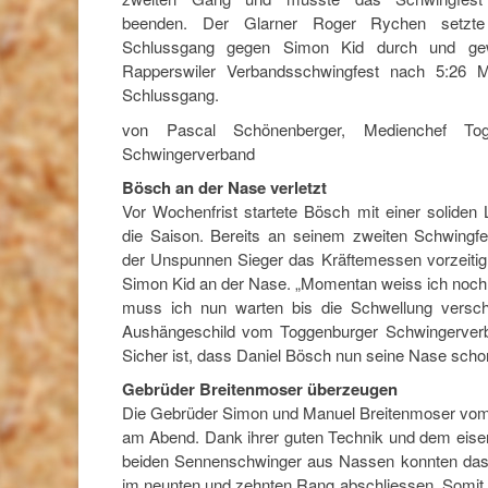
beenden. Der Glarner Roger Rychen setzt
Schlussgang gegen Simon Kid durch und g
Rapperswiler Verbandsschwingfest nach 5:26 M
Schlussgang.
von Pascal Schönenberger, Medienchef Tog
Schwingerverband
Bösch an der Nase verletzt
Vor Wochenfrist startete Bösch mit einer soliden 
die Saison. Bereits an seinem zweiten Schwingf
der Unspunnen Sieger das Kräftemessen vorzeitig
Simon Kid an der Nase. „Momentan weiss ich noch nic
muss ich nun warten bis die Schwellung versc
Aushängeschild vom Toggenburger Schwingerverba
Sicher ist, dass Daniel Bösch nun seine Nase sch
Gebrüder Breitenmoser überzeugen
Die Gebrüder Simon und Manuel Breitenmoser vom 
am Abend. Dank ihrer guten Technik und dem eiser
beiden Sennenschwinger aus Nassen konnten das F
im neunten und zehnten Rang abschliessen. Somit k