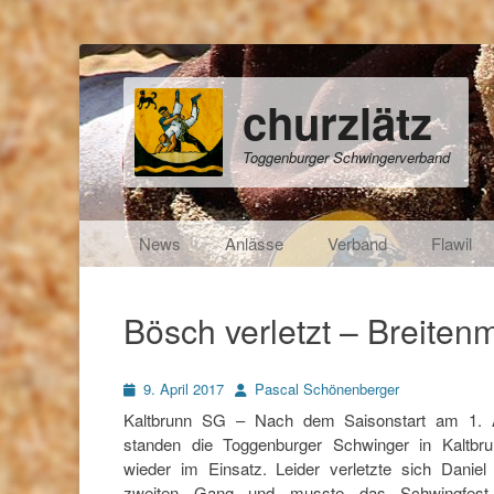
churzlätz
Toggenburger Schwingerverband
Primäres Menü
Zum
News
Anlässe
Verband
Flawil
Inhalt
springen
Bösch verletzt – Breite
Posted
Autor
9. April 2017
Pascal Schönenberger
on
Kaltbrunn SG – Nach dem Saisonstart am 1. A
standen die Toggenburger Schwinger in Kaltbru
wieder im Einsatz. Leider verletzte sich Danie
zweiten Gang und musste das Schwingfest f