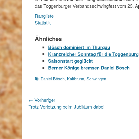
das Toggenburger Verbandsschwingfest vom 23. Apri
Rangliste
Statistik
Ähnliches
Bösch dominiert im Thurgau
Kranzreicher Sonntag für die Toggenbur
Saisonstart geglückt
Berner Könige bremsen Daniel Bösch
Schlagworte
Daniel Bösch
,
Kaltbrunn
,
Schwingen
Beitragsnavigation
← Vorheriger
Vorheriger
Trotz Verletzung beim Jubiläum dabei
Beitrag: