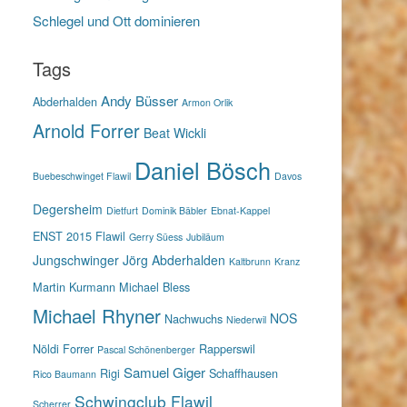
Schlegel und Ott dominieren
Tags
Andy Büsser
Abderhalden
Armon Orlik
Arnold Forrer
Beat Wickli
Daniel Bösch
Buebeschwinget Flawil
Davos
Degersheim
Dietfurt
Dominik Bäbler
Ebnat-Kappel
ENST 2015
Flawil
Gerry Süess
Jubiläum
Jungschwinger
Jörg Abderhalden
Kaltbrunn
Kranz
Martin Kurmann
Michael Bless
Michael Rhyner
NOS
Nachwuchs
Niederwil
Nöldi Forrer
Rapperswil
Pascal Schönenberger
Samuel Giger
Rigi
Schaffhausen
Rico Baumann
Schwingclub Flawil
Scherrer