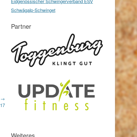
Eidgenössischer Schwingerverband ESV
Schwägalp-Schwinget
Partner
r →
017
Weiteres