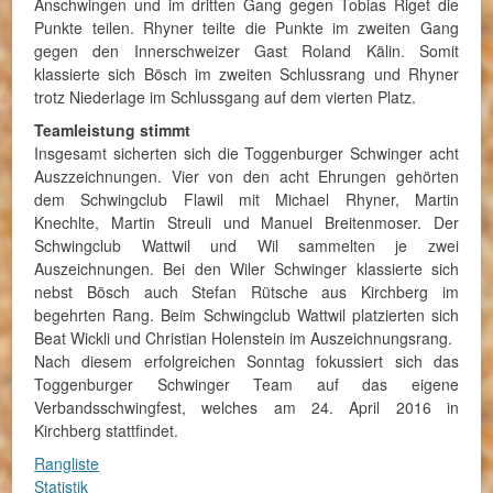
Anschwingen und im dritten Gang gegen Tobias Riget die
Punkte teilen. Rhyner teilte die Punkte im zweiten Gang
gegen den Innerschweizer Gast Roland Kälin. Somit
klassierte sich Bösch im zweiten Schlussrang und Rhyner
trotz Niederlage im Schlussgang auf dem vierten Platz.
Teamleistung stimmt
Insgesamt sicherten sich die Toggenburger Schwinger acht
Auszzeichnungen. Vier von den acht Ehrungen gehörten
dem Schwingclub Flawil mit Michael Rhyner, Martin
Knechlte, Martin Streuli und Manuel Breitenmoser. Der
Schwingclub Wattwil und Wil sammelten je zwei
Auszeichnungen. Bei den Wiler Schwinger klassierte sich
nebst Bösch auch Stefan Rütsche aus Kirchberg im
begehrten Rang. Beim Schwingclub Wattwil platzierten sich
Beat Wickli und Christian Holenstein im Auszeichnungsrang.
Nach diesem erfolgreichen Sonntag fokussiert sich das
Toggenburger Schwinger Team auf das eigene
Verbandsschwingfest, welches am 24. April 2016 in
Kirchberg stattfindet.
Rangliste
Statistik