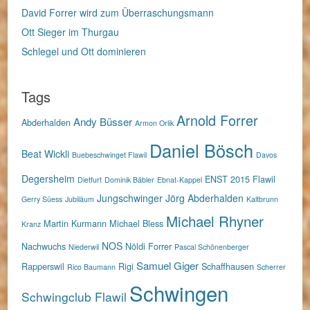
David Forrer wird zum Überraschungsmann
Ott Sieger im Thurgau
Schlegel und Ott dominieren
Tags
Arnold Forrer
Andy Büsser
Abderhalden
Armon Orlik
Daniel Bösch
Beat Wickli
Buebeschwinget Flawil
Davos
Degersheim
ENST 2015
Flawil
Dietfurt
Dominik Bäbler
Ebnat-Kappel
Jungschwinger
Jörg Abderhalden
Gerry Süess
Jubiläum
Kaltbrunn
Michael Rhyner
Martin Kurmann
Michael Bless
Kranz
NOS
Nachwuchs
Nöldi Forrer
Niederwil
Pascal Schönenberger
Samuel Giger
Rapperswil
Rigi
Schaffhausen
Rico Baumann
Scherrer
Schwingen
Schwingclub Flawil