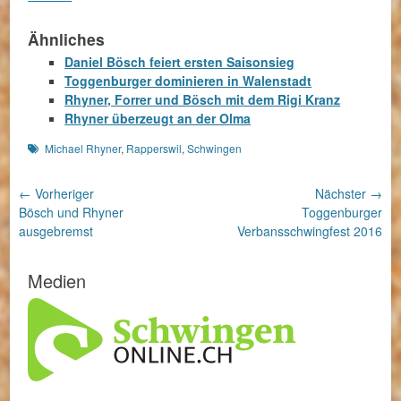
Ähnliches
Daniel Bösch feiert ersten Saisonsieg
Toggenburger dominieren in Walenstadt
Rhyner, Forrer und Bösch mit dem Rigi Kranz
Rhyner überzeugt an der Olma
Schlagworte
Michael Rhyner
,
Rapperswil
,
Schwingen
Beitragsnavigation
← Vorheriger
Nächster →
Vorheriger
Nächster
Bösch und Rhyner
Toggenburger
Beitrag:
Beitrag:
ausgebremst
Verbansschwingfest 2016
Medien