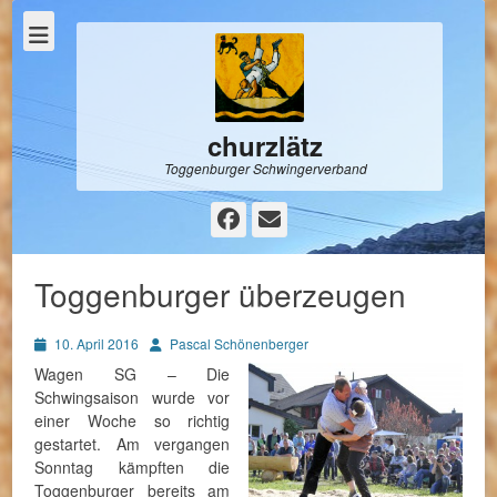
churzlätz
Toggenburger Schwingerverband
Facebook
E-
Mail
Toggenburger überzeugen
Posted
Autor
10. April 2016
Pascal Schönenberger
on
Wagen SG – Die
Schwingsaison wurde vor
einer Woche so richtig
gestartet. Am vergangen
Sonntag kämpften die
Toggenburger bereits am