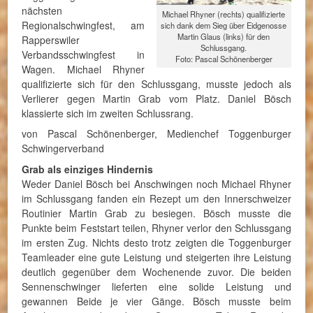
nächsten
Michael Rhyner (rechts) qualifizierte
Regionalschwingfest, am
sich dank dem Sieg über Eidgenosse
Martin Glaus (links) für den
Rapperswiler
Schlussgang.
Verbandsschwingfest in
Foto: Pascal Schönenberger
Wagen. Michael Rhyner
qualifizierte sich für den Schlussgang, musste jedoch als
Verlierer gegen Martin Grab vom Platz. Daniel Bösch
klassierte sich im zweiten Schlussrang.
von Pascal Schönenberger, Medienchef Toggenburger
Schwingerverband
Grab als einziges Hindernis
Weder Daniel Bösch bei Anschwingen noch Michael Rhyner
im Schlussgang fanden ein Rezept um den Innerschweizer
Routinier Martin Grab zu besiegen. Bösch musste die
Punkte beim Feststart teilen, Rhyner verlor den Schlussgang
im ersten Zug. Nichts desto trotz zeigten die Toggenburger
Teamleader eine gute Leistung und steigerten ihre Leistung
deutlich gegenüber dem Wochenende zuvor. Die beiden
Sennenschwinger lieferten eine solide Leistung und
gewannen Beide je vier Gänge. Bösch musste beim