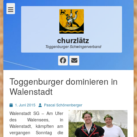
churzlätz
Toggenburger Schwingerverband
Facebook
E-
Mail
Toggenburger dominieren in
Walenstadt
Posted
Autor
1. Juni 2015
Pascal Schönenberger
on
Walenstadt SG – Am Ufer
des Walensees, in
Walenstadt, kämpften am
vergangen Sonntag die