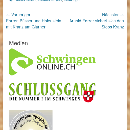
Beitragsnavigation
← Vorheriger
Nächster →
Vorheriger
Nächster
Forrer, Büsser und Holenstein
Arnold Forrer sichert sich den
Beitrag:
Beitrag:
mit Kranz am Glarner
Stoos Kranz
Medien