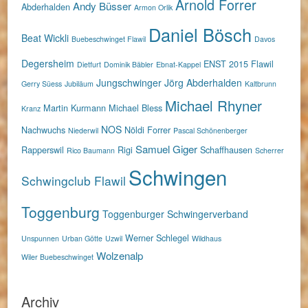
Arnold Forrer
Andy Büsser
Abderhalden
Armon Orlik
Daniel Bösch
Beat Wickli
Buebeschwinget Flawil
Davos
Degersheim
ENST 2015
Flawil
Dietfurt
Dominik Bäbler
Ebnat-Kappel
Jungschwinger
Jörg Abderhalden
Gerry Süess
Jubiläum
Kaltbrunn
Michael Rhyner
Martin Kurmann
Michael Bless
Kranz
NOS
Nachwuchs
Nöldi Forrer
Niederwil
Pascal Schönenberger
Samuel Giger
Rapperswil
Rigi
Schaffhausen
Rico Baumann
Scherrer
Schwingen
Schwingclub Flawil
Toggenburg
Toggenburger Schwingerverband
Werner Schlegel
Unspunnen
Urban Götte
Uzwil
Wildhaus
Wolzenalp
Wiler Buebeschwinget
Archiv