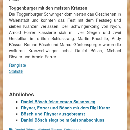
Toggenburger mit den meisten Kränzen
Die Toggenburger Schwinger dominierten das Geschehen in
Walenstadt und konnten das Fest mit dem Festsieg und
sieben Kränzen verlassen. Der Schwingerkönig von Nyon,
Arnold Forrer klassierte sich mit vier Siegen und zwei
Gestellten im dritten Schlussrang. Martin Knechtle, Andy
Büsser, Roman Bösch und Marcel Güntensperger waren die
weiteren Kranzschwinger nebst Daniel Bösch, Michael
Rhyner und Arnold Forrer.
Rangliste
Statistik
Ähnliches
Daniel Bösch feiert ersten Saisonsieg
Rhyner, Forrer und Bösch mit dem Rigi Kranz
Bösch und Rhyner ausgebremst
Daniel Bösch siegt beim Saisonabschluss
Schlagworte
Daniel Bösch
,
Michael Rhyner
,
Schwingen