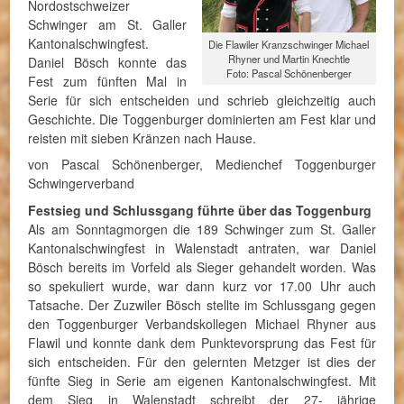
Nordostschweizer
Schwinger am St. Galler
Kantonalschwingfest.
Die Flawiler Kranzschwinger Michael
Rhyner und Martin Knechtle
Daniel Bösch konnte das
Foto: Pascal Schönenberger
Fest zum fünften Mal in
Serie für sich entscheiden und schrieb gleichzeitig auch
Geschichte. Die Toggenburger dominierten am Fest klar und
reisten mit sieben Kränzen nach Hause.
von Pascal Schönenberger, Medienchef Toggenburger
Schwingerverband
Festsieg und Schlussgang führte über das Toggenburg
Als am Sonntagmorgen die 189 Schwinger zum St. Galler
Kantonalschwingfest in Walenstadt antraten, war Daniel
Bösch bereits im Vorfeld als Sieger gehandelt worden. Was
so spekuliert wurde, war dann kurz vor 17.00 Uhr auch
Tatsache. Der Zuzwiler Bösch stellte im Schlussgang gegen
den Toggenburger Verbandskollegen Michael Rhyner aus
Flawil und konnte dank dem Punktevorsprung das Fest für
sich entscheiden. Für den gelernten Metzger ist dies der
fünfte Sieg in Serie am eigenen Kantonalschwingfest. Mit
dem Sieg in Walenstadt schreibt der 27- jährige