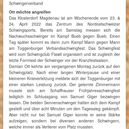
Schwingerverband
Ott möchte angreifen
Das Klosterdorf Magdenau ist am Wochenende vom 23. &
24. April 2022 das Zentrum des Nordostschweizer
Schwingsports. Bereits am Samstag messen sich die
Nachwuchsschwinger im Kampf Bueb gegen Bueb. Einen
Tag später kommt es dann zum Kampf Mann gegen Mann
am Toggenburger Verbandsschwingfest. Das Schwingfest
wird vom Schwingclub Flawil organisiert und ist zugleich der
letzte Formtest der Schwinger vor der Kranzfestsaison.
Damian Ott kehrte am vergangenen Montag zurück auf den
Schwingplatz. Nach einer langen Winterpause und einer
kleineren Knieverletzung meldete sich der Toggenburger mit
einer starken Leistung zurück. Der gelernte Zimmermann
musste sich am Schaffhauser Frühjahresschwingfest
lediglich im Schlussgang von Samuel Giger bezwingen
lassen. Die beiden Sennenschwinger hatten sich dem Kampf
gestellt und über acht Minuten um den Tagessieg gekämpft.
Aber nicht nur bei Samuel Giger konnte er seine Stärke
aufzeigen, sondern bei diversen anderen Schwingern,
welche immer als Verlierer vom Platz mussten.