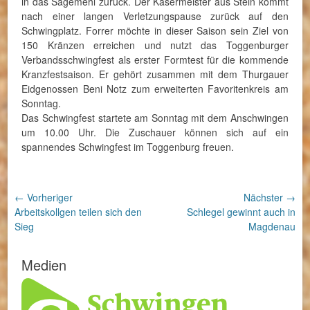
in das Sägemehl zurück. Der Käsermeister aus Stein kommt
nach einer langen Verletzungspause zurück auf den
Schwingplatz. Forrer möchte in dieser Saison sein Ziel von
150 Kränzen erreichen und nutzt das Toggenburger
Verbandsschwingfest als erster Formtest für die kommende
Kranzfestsaison. Er gehört zusammen mit dem Thurgauer
Eidgenossen Beni Notz zum erweiterten Favoritenkreis am
Sonntag.
Das Schwingfest startete am Sonntag mit dem Anschwingen
um 10.00 Uhr. Die Zuschauer können sich auf ein
spannendes Schwingfest im Toggenburg freuen.
Beitragsnavigation
← Vorheriger
Nächster →
Vorheriger
Nächster
Arbeitskollgen teilen sich den
Schlegel gewinnt auch in
Beitrag:
Beitrag:
Sieg
Magdenau
Medien