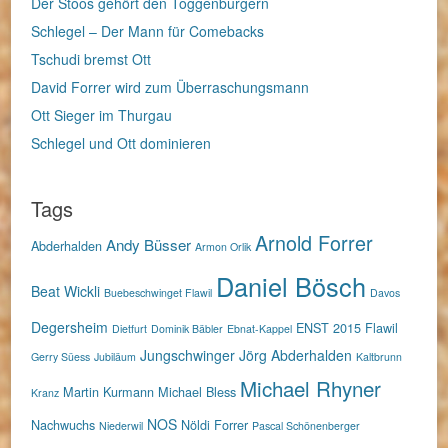
Der Stoos gehört den Toggenburgern
Schlegel – Der Mann für Comebacks
Tschudi bremst Ott
David Forrer wird zum Überraschungsmann
Ott Sieger im Thurgau
Schlegel und Ott dominieren
Tags
Arnold Forrer
Andy Büsser
Abderhalden
Armon Orlik
Daniel Bösch
Beat Wickli
Buebeschwinget Flawil
Davos
Degersheim
ENST 2015
Flawil
Dietfurt
Dominik Bäbler
Ebnat-Kappel
Jungschwinger
Jörg Abderhalden
Gerry Süess
Jubiläum
Kaltbrunn
Michael Rhyner
Martin Kurmann
Michael Bless
Kranz
NOS
Nachwuchs
Nöldi Forrer
Niederwil
Pascal Schönenberger