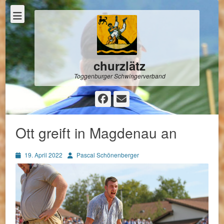
churzlätz
Toggenburger Schwingerverband
Facebook
E-
Mail
Ott greift in Magdenau an
Posted
Autor
19. April 2022
Pascal Schönenberger
on