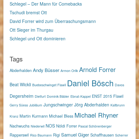
Schlegel – Der Mann für Comebacks
Tschudi bremst Ott
David Forrer wird zum Überraschungsmann
Ott Sieger im Thurgau
Schlegel und Ott dominieren
Tags
Arnold Forrer
Andy Büsser
Abderhalden
Armon Orlik
Daniel Bösch
Beat Wickli
Buebeschwinget Flawil
Davos
Degersheim
ENST 2015
Flawil
Dietfurt
Dominik Bäbler
Ebnat-Kappel
Jungschwinger
Jörg Abderhalden
Gerry Süess
Jubiläum
Kaltbrunn
Michael Rhyner
Martin Kurmann
Michael Bless
Kranz
NOS
Nachwuchs
Nöldi Forrer
Niederwil
Pascal Schönenberger
Samuel Giger
Rapperswil
Rigi
Schaffhausen
Rico Baumann
Scherrer