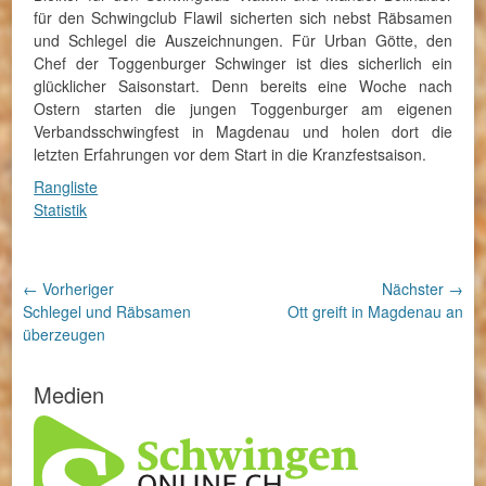
für den Schwingclub Flawil sicherten sich nebst Räbsamen
und Schlegel die Auszeichnungen. Für Urban Götte, den
Chef der Toggenburger Schwinger ist dies sicherlich ein
glücklicher Saisonstart. Denn bereits eine Woche nach
Ostern starten die jungen Toggenburger am eigenen
Verbandsschwingfest in Magdenau und holen dort die
letzten Erfahrungen vor dem Start in die Kranzfestsaison.
Rangliste
Statistik
Beitragsnavigation
← Vorheriger
Nächster →
Vorheriger
Nächster
Schlegel und Räbsamen
Ott greift in Magdenau an
Beitrag:
Beitrag:
überzeugen
Medien