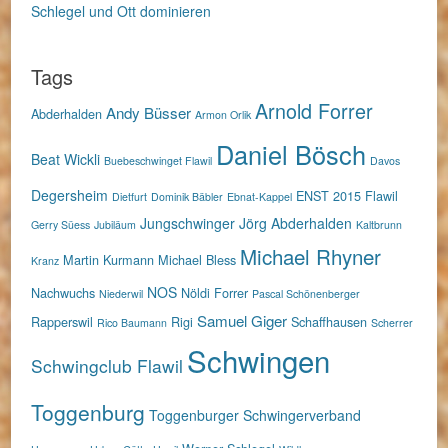
Schlegel und Ott dominieren
Tags
Arnold Forrer
Andy Büsser
Abderhalden
Armon Orlik
Daniel Bösch
Beat Wickli
Buebeschwinget Flawil
Davos
Degersheim
ENST 2015
Flawil
Dietfurt
Dominik Bäbler
Ebnat-Kappel
Jungschwinger
Jörg Abderhalden
Gerry Süess
Jubiläum
Kaltbrunn
Michael Rhyner
Martin Kurmann
Michael Bless
Kranz
NOS
Nachwuchs
Nöldi Forrer
Niederwil
Pascal Schönenberger
Samuel Giger
Rapperswil
Rigi
Schaffhausen
Rico Baumann
Scherrer
Schwingen
Schwingclub Flawil
Toggenburg
Toggenburger Schwingerverband