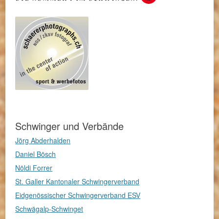
Schwinger und Verbände
Jörg Abderhalden
Daniel Bösch
Nöldi Forrer
St. Galler Kantonaler Schwingerverband
Eidgenössischer Schwingerverband ESV
Schwägalp-Schwinget