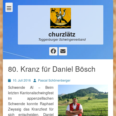
churzlätz
Toggenburger Schwingerverband
Facebook
E-
Mail
80. Kranz für Daniel Bösch
Posted
Autor
10. Juli 2016
Pascal Schönenberger
on
Schwende AI – Beim
letzten Kantonalschwingfest
im appenzellischen
Schwende konnte Raphael
Zwyssig das Kranzfest für
sich entscheiden. Daniel