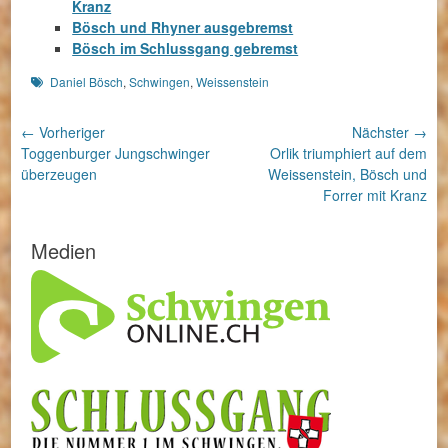
Kranz
Bösch und Rhyner ausgebremst
Bösch im Schlussgang gebremst
Schlagworte
Daniel Bösch
,
Schwingen
,
Weissenstein
Beitragsnavigation
← Vorheriger
Nächster →
Vorheriger
Nächster
Toggenburger Jungschwinger
Orlik triumphiert auf dem
Beitrag:
Beitrag:
überzeugen
Weissenstein, Bösch und
Forrer mit Kranz
Medien