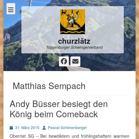
churzlätz
Toggenburger Schwingerverband
Facebook
E-
Mail
Matthias Sempach
Andy Büsser besiegt den
König beim Comeback
Posted
Autor
31. März 2015
Pascal Schönenberger
on
Oberriet SG – Bei bewölktem und frühlingshaftem warmen