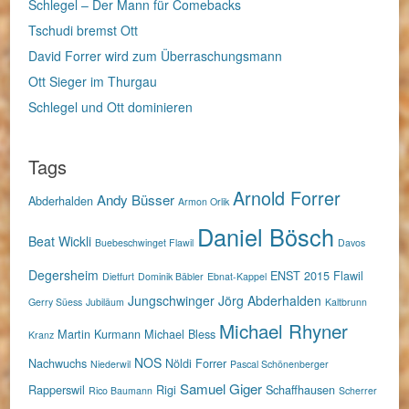
Schlegel – Der Mann für Comebacks
Tschudi bremst Ott
David Forrer wird zum Überraschungsmann
Ott Sieger im Thurgau
Schlegel und Ott dominieren
Tags
Arnold Forrer
Andy Büsser
Abderhalden
Armon Orlik
Daniel Bösch
Beat Wickli
Buebeschwinget Flawil
Davos
Degersheim
ENST 2015
Flawil
Dietfurt
Dominik Bäbler
Ebnat-Kappel
Jungschwinger
Jörg Abderhalden
Gerry Süess
Jubiläum
Kaltbrunn
Michael Rhyner
Martin Kurmann
Michael Bless
Kranz
NOS
Nachwuchs
Nöldi Forrer
Niederwil
Pascal Schönenberger
Samuel Giger
Rapperswil
Rigi
Schaffhausen
Rico Baumann
Scherrer