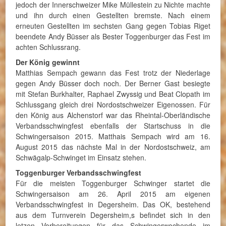
jedoch der Innerschweizer Mike Müllestein zu Nichte machte
und ihn durch einen Gestellten bremste. Nach einem
erneuten Gestellten im sechsten Gang gegen Tobias Riget
beendete Andy Büsser als Bester Toggenburger das Fest im
achten Schlussrang.
Der König gewinnt
Matthias Sempach gewann das Fest trotz der Niederlage
gegen Andy Büsser doch noch. Der Berner Gast besiegte
mit Stefan Burkhalter, Raphael Zwyssig und Beat Clopath im
Schlussgang gleich drei Nordostschweizer Eigenossen. Für
den König aus Alchenstorf war das Rheintal-Oberländische
Verbandsschwingfest ebenfalls der Startschuss in die
Schwingersaison 2015. Matthais Sempach wird am 16.
August 2015 das nächste Mal in der Nordostschweiz, am
Schwägalp-Schwinget im Einsatz stehen.
Toggenburger Verbandsschwingfest
Für die meisten Toggenburger Schwinger startet die
Schwingersaison am 26. April 2015 am eigenen
Verbandsschwingfest in Degersheim. Das OK, bestehend
aus dem Turnverein Degersheim,s befindet sich in den
letzen Vorbereitungen für das Schwingerwochende im