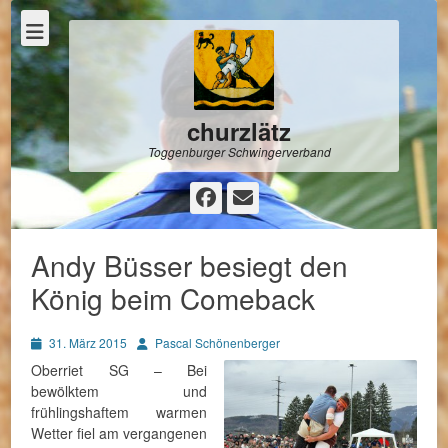
churzlätz
Toggenburger Schwingerverband
Facebook
E-
Mail
Andy Büsser besiegt den
König beim Comeback
Posted
Autor
31. März 2015
Pascal Schönenberger
on
Oberriet SG – Bei
bewölktem und
frühlingshaftem warmen
Wetter fiel am vergangenen