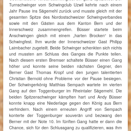
Turnschwinger vom Schwingclub Uzwil kehrte nach einem
Jahr Pause ins Sägemehl zurück und musste gleich mit der
gesamten Spitze des Nordostschweizer Schwingverbandes
sowie mit den Gästen aus dem Kanton Bern und der
Innerschweiz zusammengreifen. Büsser startete beim
Anschwingen gleich mit einem „harten Brocken“ in das
Schwingfest. Ihm wurde der Innerschweizer Gast Philipp
Laimbacher zugeteilt. Beide Schwinger schenkten sich nichts
und mussten am Schluss des Ganges die Punkte teilen.
Nach diesem ersten Bremser schaltete Büsser einen Gang
höher und konnte seine beiden nächsten Gegner, den
Berner Gast Thomas Kropf und den jungen talentierten
Christian Bernold ohne Probleme vor der Pause besiegen.
Der Schwingerkönig Matthias Sempach wartete im vierten
Gang auf den Toggenburger im Rheintaler Sägemehl. Die
beiden Spitzenschwinger kämpften hart und Andy Büsser
konnte knapp eine Niederlage gegen den König aus Bern
verhindern. Nach einem erneuten Angriff von Sempach
konterte der Toggenburger souverän und bezwang den
Berner mit der Note 10. Im fünften Gang hatte er dann die
Chance, sich für den Schlussgang zu qualifizieren, was ihm