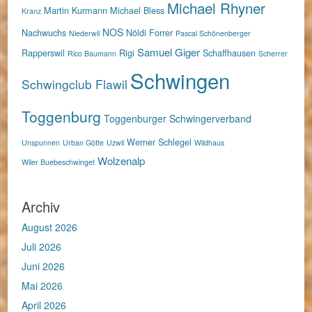
Michael Rhyner
Martin Kurmann
Michael Bless
Kranz
NOS
Nachwuchs
Nöldi Forrer
Niederwil
Pascal Schönenberger
Samuel Giger
Rapperswil
Rigi
Schaffhausen
Rico Baumann
Scherrer
Schwingen
Schwingclub Flawil
Toggenburg
Toggenburger Schwingerverband
Werner Schlegel
Unspunnen
Urban Götte
Uzwil
Wildhaus
Wolzenalp
Wiler Buebeschwinget
Archiv
August 2026
Juli 2026
Juni 2026
Mai 2026
April 2026