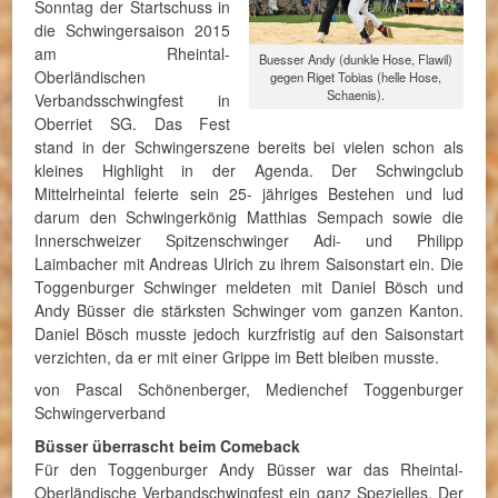
Sonntag der Startschuss in
die Schwingersaison 2015
am Rheintal-
Buesser Andy (dunkle Hose, Flawil)
Oberländischen
gegen Riget Tobias (helle Hose,
Schaenis).
Verbandsschwingfest in
Oberriet SG. Das Fest
stand in der Schwingerszene bereits bei vielen schon als
kleines Highlight in der Agenda. Der Schwingclub
Mittelrheintal feierte sein 25- jähriges Bestehen und lud
darum den Schwingerkönig Matthias Sempach sowie die
Innerschweizer Spitzenschwinger Adi- und Philipp
Laimbacher mit Andreas Ulrich zu ihrem Saisonstart ein. Die
Toggenburger Schwinger meldeten mit Daniel Bösch und
Andy Büsser die stärksten Schwinger vom ganzen Kanton.
Daniel Bösch musste jedoch kurzfristig auf den Saisonstart
verzichten, da er mit einer Grippe im Bett bleiben musste.
von Pascal Schönenberger, Medienchef Toggenburger
Schwingerverband
Büsser überrascht beim Comeback
Für den Toggenburger Andy Büsser war das Rheintal-
Oberländische Verbandschwingfest ein ganz Spezielles. Der