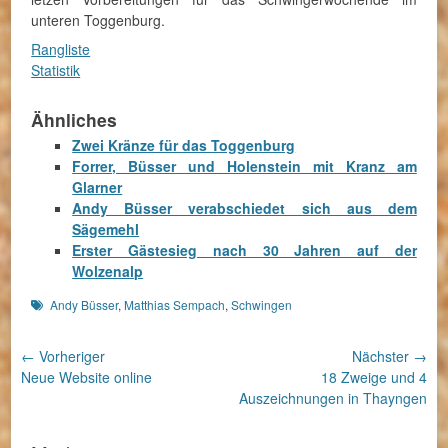
unteren Toggenburg.
Rangliste
Statistik
Ähnliches
Zwei Kränze für das Toggenburg
Forrer, Büsser und Holenstein mit Kranz am
Glarner
Andy Büsser verabschiedet sich aus dem
Sägemehl
Erster Gästesieg nach 30 Jahren auf der
Wolzenalp
Schlagworte
Andy Büsser
,
Matthias Sempach
,
Schwingen
Beitragsnavigation
← Vorheriger
Nächster →
Vorheriger
Nächster
Neue Website online
18 Zweige und 4
Beitrag:
Beitrag:
Auszeichnungen in Thayngen