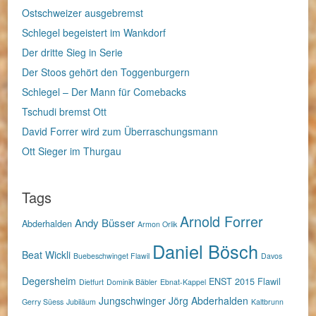
Ostschweizer ausgebremst
Schlegel begeistert im Wankdorf
Der dritte Sieg in Serie
Der Stoos gehört den Toggenburgern
Schlegel – Der Mann für Comebacks
Tschudi bremst Ott
David Forrer wird zum Überraschungsmann
Ott Sieger im Thurgau
Tags
Arnold Forrer
Andy Büsser
Abderhalden
Armon Orlik
Daniel Bösch
Beat Wickli
Buebeschwinget Flawil
Davos
Degersheim
ENST 2015
Flawil
Dietfurt
Dominik Bäbler
Ebnat-Kappel
Jungschwinger
Jörg Abderhalden
Gerry Süess
Jubiläum
Kaltbrunn