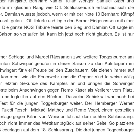
 der Rangliste. Bernhard Kämpf, Kilian Wenger, Samuel Giger und
kte im gleichen Rang wie Ott. Schlussendlich entschied sich die
er. Damian wusste jedoch, wenn er mit der Note 10 Bernhard Kämpf
st, getan – Ott lieferte und legte den Berner Eidgenossen mit einer
 Die ganze NOS Tribüne feierte den Sieg und Damian Ott sagte im
aison so verlaufen ist, kann ich jetzt noch nicht glauben. Es ist nur
rner Schlegel und Marcel Räbsamen zwei weitere Toggenburger am
ähnten Schwinger gehören in dieser Saison zu den Aufsteigern im
hwingart für viel Freude bei den Zuschauern. Sie ziehen immer auf
kommen, wie die Feuerwehr und die Gegner sind teilweise völlig
zur letzten Sekunde des Kampfes an und bringen die Schwinger
usste beim Anschwingen gegen Remo Käser als Verlierer vom Platz.
us und legte ihn auf den Rücken. Dasselbe Schicksal war auch bei
est für die jungen Toggenburger weiter. Der Hemberger Werner
n Ruedi Roschi, Mickaël Matthey und Remo Vogel, einem gestellten
erlage gegen Kilian von Weissenfluh auf dem achten Schlussrang.
ch nicht immer das Wettkampfglück auf seiner Seite. So platzierte
 Niederlagen auf dem 18. Schlussrang. Die drei jungen Toggenburger