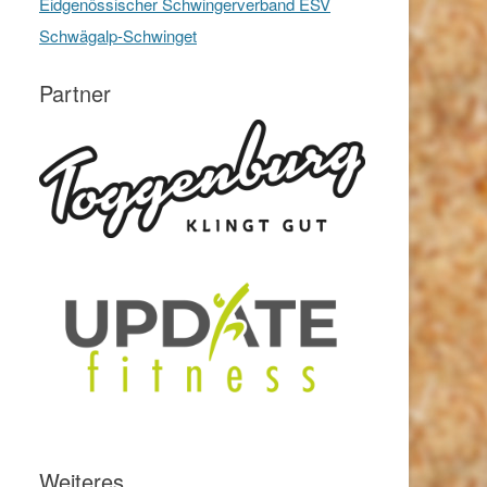
Eidgenössischer Schwingerverband ESV
Schwägalp-Schwinget
Partner
Weiteres