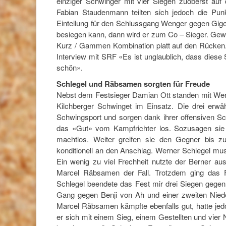
einziger Schwinger mit vier Siegen zuoberst auf
Fabian Staudenmann teilten sich jedoch die Pun
Einteilung für den Schlussgang Wenger gegen Gig
besiegen kann, dann wird er zum Co – Sieger. Gewus
Kurz / Gammen Kombination platt auf den Rücken.
Interview mit SRF «Es ist unglaublich, dass diese S
schön».
Schlegel und Räbsamen sorgten für Freude
Nebst dem Festsieger Damian Ott standen mit We
Kilchberger Schwinget im Einsatz. Die drei erw
Schwingsport und sorgen dank ihrer offensiven Sc
das «Gut» vom Kampfrichter los. Sozusagen sie 
machtlos. Weiter greifen sie den Gegner bis 
konditionell an den Anschlag. Werner Schlegel m
Ein wenig zu viel Frechheit nutzte der Berner a
Marcel Räbsamen der Fall. Trotzdem ging das F
Schlegel beendete das Fest mir drei Siegen gege
Gang gegen Benji von Ah und einer zweiten Nied
Marcel Räbsamen kämpfte ebenfalls gut, hatte jedo
er sich mit einem Sieg, einem Gestellten und vier