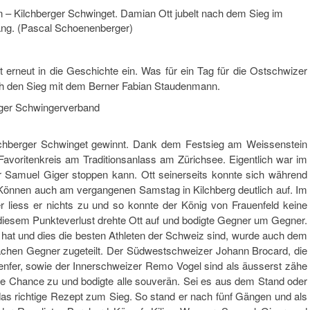
 – Kilchberger Schwinget. Damian Ott jubelt nach dem Sieg im
ng. (Pascal Schoenenberger)
 erneut in die Geschichte ein. Was für ein Tag für die Ostschwizer
ich den Sieg mit dem Berner Fabian Staudenmann.
ger Schwingerverband
lchberger Schwinget gewinnt. Dank dem Festsieg am Weissenstein
voritenkreis am Traditionsanlass am Zürichsee. Eigentlich war im
 Samuel Giger stoppen kann. Ott seinerseits konnte sich während
 Können auch am vergangenen Samstag in Kilchberg deutlich auf. Im
liess er nichts zu und so konnte der König von Frauenfeld keine
 diesem Punkteverlust drehte Ott auf und bodigte Gegner um Gegner.
hat und dies die besten Athleten der Schweiz sind, wurde auch dem
chen Gegner zugeteilt. Der Südwestschweizer Johann Brocard, die
nfer, sowie der Innerschweizer Remo Vogel sind als äusserst zähe
ne Chance zu und bodigte alle souverän. Sei es aus dem Stand oder
s richtige Rezept zum Sieg. So stand er nach fünf Gängen und als