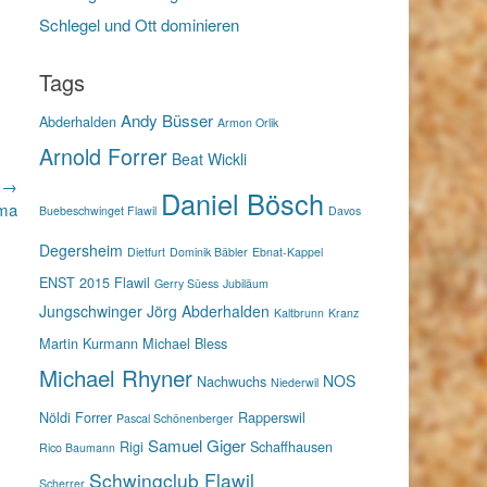
Schlegel und Ott dominieren
Tags
Andy Büsser
Abderhalden
Armon Orlik
Arnold Forrer
Beat Wickli
r →
Daniel Bösch
lma
Buebeschwinget Flawil
Davos
Degersheim
Dietfurt
Dominik Bäbler
Ebnat-Kappel
ENST 2015
Flawil
Gerry Süess
Jubiläum
Jungschwinger
Jörg Abderhalden
Kaltbrunn
Kranz
Martin Kurmann
Michael Bless
Michael Rhyner
NOS
Nachwuchs
Niederwil
Nöldi Forrer
Rapperswil
Pascal Schönenberger
Samuel Giger
Rigi
Schaffhausen
Rico Baumann
Schwingclub Flawil
Scherrer