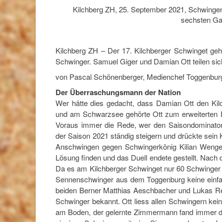
Kilchberg ZH, 25. September 2021, Schwingen
sechsten Ga
Kilchberg ZH – Der 17. Kilchberger Schwinget geht
Schwinger. Samuel Giger und Damian Ott teilen s
von Pascal Schönenberger, Medienchef Toggenbur
Der Überraschungsmann der Nation
Wer hätte dies gedacht, dass Damian Ott den Ki
und am Schwarzsee gehörte Ott zum erweiterten Fa
Voraus immer die Rede, wer den Saisondominator
der Saison 2021 ständig steigern und drückte sein
Anschwingen gegen Schwingerkönig Kilian Wenger 
Lösung finden und das Duell endete gestellt. Nach
Da es am Kilchberger Schwinget nur 60 Schwinger 
Sennenschwinger aus dem Toggenburg keine einfa
beiden Berner Matthias Aeschbacher und Lukas Re
Schwinger bekannt. Ott liess allen Schwingern kei
am Boden, der gelernte Zimmermann fand immer da