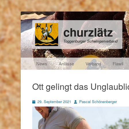
churzlätz
Toggenburger Schwingerverband
Primäres Menü
Zum
News
Anlässe
Verband
Flawil
Inhalt
springen
Ott gelingt das Unglaubl
Posted
Autor
29. September 2021
Pascal Schönenberger
on