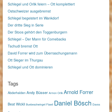
Schlegel und Orlik feiern – Ott komplettiert
Ostschweizer ausgebremst
Schlegel begeistert im Wankdorf
Der dritte Sieg in Serie
Der Stoos gehört den Toggenburgern
Schlegel – Der Mann für Comebacks
Tschudi bremst Ott
David Forrer wird zum Überraschungsmann
Ott Sieger im Thurgau
Schlegel und Ott dominieren
Tags
Arnold Forrer
Andy Büsser
Abderhalden
Armon Orlik
Daniel Bösch
Beat Wickli
Buebeschwinget Flawil
Davos