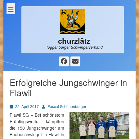
churzlätz
Toggenburger Schwingerverband
Facebook
E-
Mail
Erfolgreiche Jungschwinger in
Flawil
Posted
Autor
22. April 2017
Pascal Schönenberger
on
Flawil SG – Bei schönstem
Frühlingswetter kämpften
die 150 Jungschwinger am
Buebeschwinget in Flawil in