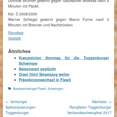
Dominik Brunner gewinnt gegen Stauffacher Andreas nach 4
Minuten mit Päckli.
Kat. D 2008/2009
Werner Schlegel gewinnt gegen Marco Forrer nach 3
Minuten mit Brienzer und Nachdrücken.
Rangliste
Statistik
Ähnliches
Kranzreicher Sonntag für die Toggenburger
Schwinger
Saisonstart geglückt
Giger führt Siegeszug weiter
Präsidentenwechsel in Flawil
Schlagworte
Buebeschwinget Flawil
,
Schwingen
Beitragsnavigation
← Vorheriger
Nächster →
Vorheriger
Nächster
Spitzenpaarungen
Ranglisten Toggenburger
Beitrag:
Beitrag:
Toggenburger
Verbandsschwingfest 2017