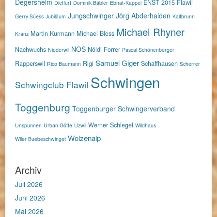
Degersheim
ENST 2015
Flawil
Dietfurt
Dominik Bäbler
Ebnat-Kappel
Jungschwinger
Jörg Abderhalden
Gerry Süess
Jubiläum
Kaltbrunn
Michael Rhyner
Martin Kurmann
Michael Bless
Kranz
NOS
Nachwuchs
Nöldi Forrer
Niederwil
Pascal Schönenberger
Samuel Giger
Rapperswil
Rigi
Schaffhausen
Rico Baumann
Scherrer
Schwingen
Schwingclub Flawil
Toggenburg
Toggenburger Schwingerverband
Werner Schlegel
Unspunnen
Urban Götte
Uzwil
Wildhaus
Wolzenalp
Wiler Buebeschwinget
Archiv
Juli 2026
Juni 2026
Mai 2026