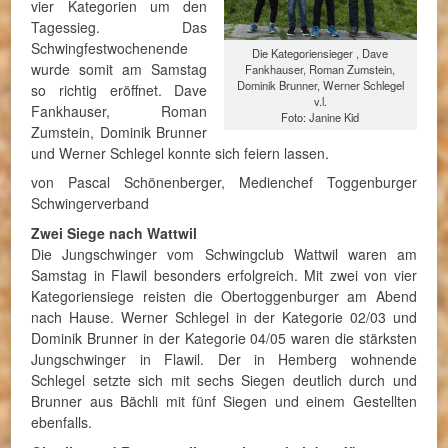
vier Kategorien um den
Tagessieg. Das
Schwingfestwochenende
Die Kategoriensieger , Dave
wurde somit am Samstag
Fankhauser, Roman Zumstein,
Dominik Brunner, Werner Schlegel
so richtig eröffnet. Dave
v.l.
Fankhauser, Roman
Foto: Janine Kid
Zumstein, Dominik Brunner
und Werner Schlegel konnte sich feiern lassen.
von Pascal Schönenberger, Medienchef Toggenburger
Schwingerverband
Zwei Siege nach Wattwil
Die Jungschwinger vom Schwingclub Wattwil waren am
Samstag in Flawil besonders erfolgreich. Mit zwei von vier
Kategoriensiege reisten die Obertoggenburger am Abend
nach Hause. Werner Schlegel in der Kategorie 02/03 und
Dominik Brunner in der Kategorie 04/05 waren die stärksten
Jungschwinger in Flawil. Der in Hemberg wohnende
Schlegel setzte sich mit sechs Siegen deutlich durch und
Brunner aus Bächli mit fünf Siegen und einem Gestellten
ebenfalls.