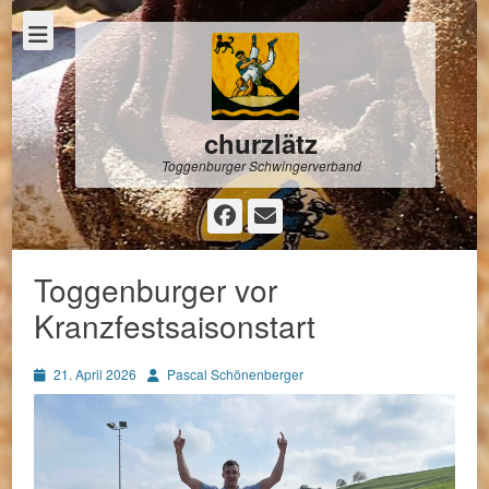
churzlätz
Toggenburger Schwingerverband
Facebook
E-
Mail
Toggenburger vor
Kranzfestsaisonstart
Posted
Autor
21. April 2026
Pascal Schönenberger
on