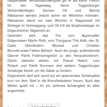
Rapperswiler Verbandsschwingfest gilt er als klarer Favorit
für den Tagessieg. Seine Toggenburger
Verbandskollegen Damian Ott und Marcel
Räbsamen werden jedoch sicher ein Wörtchen mitreden.
Räbsamen stand vor zwei Wochen in Rapperswil mit
Schlegel im Schlussgang, und Ott tritt als Vorjahressieger im
Degersheimer Sägemehl an.
Gefordert wird das Trio vom Appenzeller
Eidgenossen Martin Roth, vom Thurgauer This Kolb, den St.
Galler Oberländern Michael und Christian
Bernold sowie Fabian Bärtsch. Auch der junge, aufstrebende
Glarner Patrik Feldmanngehört zu den Herausforderern.
Gleich dahinter stehen mit Pascal Heierli, Lars
Rotach und Patrik Kurmann drei weitere Toggenburger
Schwinger bereit, um die Gäste zu fordern.
Degersheim darf sich somit auf ein spannendes Schwingfest
kurz vor dem Start in die Kranzfestsaison freuen. Auch das
Wetter spielt mit – für ein schönes Schwingfest ist alles
angerichtet.