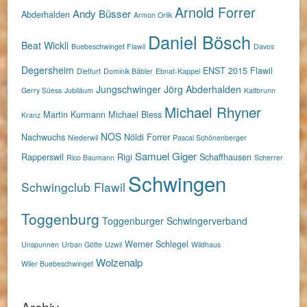
Arnold Forrer
Andy Büsser
Abderhalden
Armon Orlik
Daniel Bösch
Beat Wickli
Buebeschwinget Flawil
Davos
Degersheim
ENST 2015
Flawil
Dietfurt
Dominik Bäbler
Ebnat-Kappel
Jungschwinger
Jörg Abderhalden
Gerry Süess
Jubiläum
Kaltbrunn
Michael Rhyner
Martin Kurmann
Michael Bless
Kranz
NOS
Nachwuchs
Nöldi Forrer
Niederwil
Pascal Schönenberger
Samuel Giger
Rapperswil
Rigi
Schaffhausen
Rico Baumann
Scherrer
Schwingen
Schwingclub Flawil
Toggenburg
Toggenburger Schwingerverband
Werner Schlegel
Unspunnen
Urban Götte
Uzwil
Wildhaus
Wolzenalp
Wiler Buebeschwinget