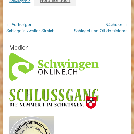
Herunterladen
Schwingerliste
Beitragsnavigation
← Vorheriger
Nächster →
Vorheriger
Nächster
Schlegel’s zweiter Streich
Schlegel und Ott dominieren
Beitrag:
Beitrag:
Medien